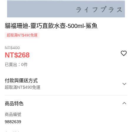
貓福珊迪-靈巧直飲水壺-500ml-鯊魚
超取滿NT$490免運
NT$400
NT$268
已賣出：0件
付款與運送方式
超取滿NT$490免運
付款方式
商品特色
信用卡一次付款
商品編號
信用卡分期付款
9882639
3 期 0 利率 每期
NT$89
21家銀行