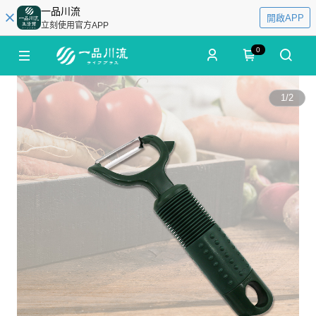
一品川流
開啟APP
立刻使用官方APP
0
1
/
2