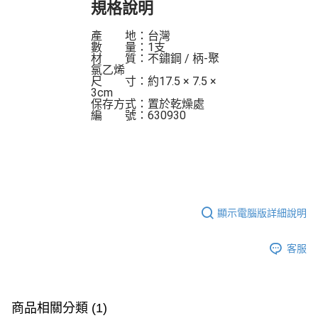
規格說明
產　　地：台灣
數　　量：1支
材　　質：不鏽鋼 / 柄-聚
氯乙烯
尺　　寸：約17.5 × 7.5 × 
3cm 
保存方式：置於乾燥處 
編　　號：630930
顯示電腦版詳細說明
客服
商品相關分類 (1)