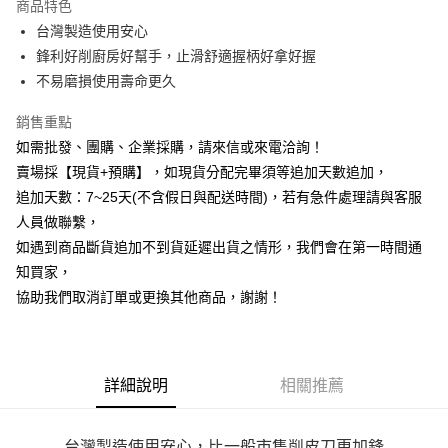
商品特色
6 期 0 利率 每期
NT$13
21家銀行
合作金庫商業銀行
第一商業銀行
台灣製造使用安心
華南商業銀行
彰化商業銀行
12 期 0 利率 每期
NT$6
21家銀行
合作金庫商業銀行
第一商業銀行
鋒利好削廚房好幫手，止滑舒適握柄好拿好握
上海商業儲蓄銀行
台北富邦商業銀行
華南商業銀行
彰化商業銀行
合作金庫商業銀行
第一商業銀行
超商取貨付款
國泰世華商業銀行
兆豐國際商業銀行
不易磨損使用壽命更久
上海商業儲蓄銀行
台北富邦商業銀行
華南商業銀行
彰化商業銀行
臺灣中小企業銀行
台中商業銀行
國泰世華商業銀行
兆豐國際商業銀行
LINE Pay
上海商業儲蓄銀行
台北富邦商業銀行
銷售重點
匯豐（台灣）商業銀行
華泰商業銀行
臺灣中小企業銀行
台中商業銀行
國泰世華商業銀行
兆豐國際商業銀行
聯邦商業銀行
遠東國際商業銀行
如需批發、團購、企業採購，請來信或來電洽詢！
匯豐（台灣）商業銀行
華泰商業銀行
Apple Pay
臺灣中小企業銀行
台中商業銀行
元大商業銀行
永豐商業銀行
賣場採【現貨+預購】，如現貨分配完畢須等追加天數追加，
聯邦商業銀行
遠東國際商業銀行
匯豐（台灣）商業銀行
華泰商業銀行
玉山商業銀行
星展（台灣）商業銀行
街口支付
元大商業銀行
永豐商業銀行
追加天數：7~25天(不含假日與配送時間)，若有急件處理請與客服
聯邦商業銀行
遠東國際商業銀行
台新國際商業銀行
中國信託商業銀行
玉山商業銀行
星展（台灣）商業銀行
人員做聯繫，
元大商業銀行
永豐商業銀行
台灣樂天信用卡公司
悠遊付
台新國際商業銀行
中國信託商業銀行
玉山商業銀行
星展（台灣）商業銀行
如遇到商品斷貨追加不到貨延遲出貨之情形，我們會在第一時間通
台灣樂天信用卡公司
台新國際商業銀行
中國信託商業銀行
全盈+PAY
知買家，
台灣樂天信用卡公司
協助我們取消訂單或更換其他商品，謝謝！
AFTEE先享後付
相關說明
【關於「AFTEE先享後付」】
ATM付款
AFTEE先享後付是「在收到商品之後才付款」的支付方式。 讓您購物簡單
詳細說明
相關推薦
便利好安心！
貨到付款
１．簡單：不需註冊會員、不需綁卡、不需儲值。
２．便利：只要手機號碼，簡訊認證，即可結帳。
３．安心：先確認商品／服務後，再付款。
台灣製造使用安心，比一般市售削皮刀更加鋒