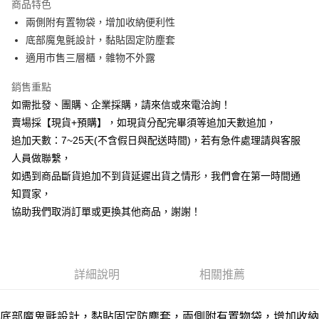
商品特色
6 期 0 利率 每期
NT$33
21家銀行
合作金庫商業銀行
第一商業銀行
兩側附有置物袋，增加收納便利性
華南商業銀行
彰化商業銀行
12 期 0 利率 每期
NT$16
21家銀行
合作金庫商業銀行
第一商業銀行
底部魔鬼氈設計，黏貼固定防塵套
上海商業儲蓄銀行
台北富邦商業銀行
華南商業銀行
彰化商業銀行
合作金庫商業銀行
第一商業銀行
超商取貨付款
國泰世華商業銀行
兆豐國際商業銀行
適用市售三層櫃，雜物不外露
上海商業儲蓄銀行
台北富邦商業銀行
華南商業銀行
彰化商業銀行
臺灣中小企業銀行
台中商業銀行
國泰世華商業銀行
兆豐國際商業銀行
LINE Pay
上海商業儲蓄銀行
台北富邦商業銀行
銷售重點
匯豐（台灣）商業銀行
華泰商業銀行
臺灣中小企業銀行
台中商業銀行
國泰世華商業銀行
兆豐國際商業銀行
聯邦商業銀行
遠東國際商業銀行
如需批發、團購、企業採購，請來信或來電洽詢！
匯豐（台灣）商業銀行
華泰商業銀行
Apple Pay
臺灣中小企業銀行
台中商業銀行
元大商業銀行
永豐商業銀行
賣場採【現貨+預購】，如現貨分配完畢須等追加天數追加，
聯邦商業銀行
遠東國際商業銀行
匯豐（台灣）商業銀行
華泰商業銀行
玉山商業銀行
星展（台灣）商業銀行
街口支付
元大商業銀行
永豐商業銀行
追加天數：7~25天(不含假日與配送時間)，若有急件處理請與客服
聯邦商業銀行
遠東國際商業銀行
台新國際商業銀行
中國信託商業銀行
玉山商業銀行
星展（台灣）商業銀行
人員做聯繫，
元大商業銀行
永豐商業銀行
台灣樂天信用卡公司
悠遊付
台新國際商業銀行
中國信託商業銀行
玉山商業銀行
星展（台灣）商業銀行
如遇到商品斷貨追加不到貨延遲出貨之情形，我們會在第一時間通
台灣樂天信用卡公司
台新國際商業銀行
中國信託商業銀行
全盈+PAY
知買家，
台灣樂天信用卡公司
協助我們取消訂單或更換其他商品，謝謝！
AFTEE先享後付
相關說明
【關於「AFTEE先享後付」】
ATM付款
AFTEE先享後付是「在收到商品之後才付款」的支付方式。 讓您購物簡單
詳細說明
相關推薦
便利好安心！
貨到付款
１．簡單：不需註冊會員、不需綁卡、不需儲值。
２．便利：只要手機號碼，簡訊認證，即可結帳。
３．安心：先確認商品／服務後，再付款。
底部魔鬼氈設計，黏貼固定防塵套，兩側附有置物袋，增加收納