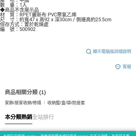
產    地：中國

數    量：1入

◆商品不含展示品

材    質：RPET麗新布 PVC聚氯乙烯

尺    寸：約寬47 x 高92 x 深30cm / 側邊高約25.5cm

保存方式：置於乾燥處 

編    號：500902
顯示電腦版詳細說明
客服
商品相關分類 (1)
家飾/居家收納/修繕
收納籃/盒/袋/防座套
本分類熱銷
全站排行