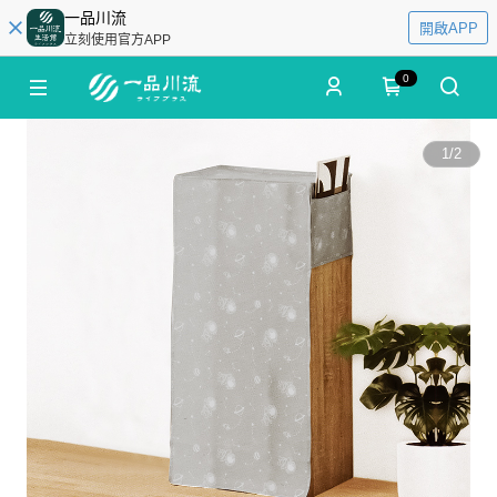
一品川流
開啟APP
立刻使用官方APP
0
1
/
2