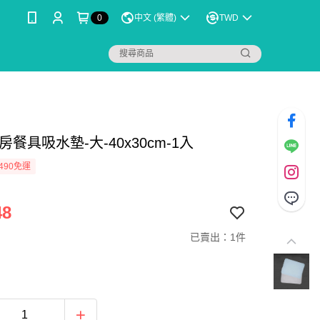
0
中文 (繁體)
TWD
房餐具吸水墊-大-40x30cm-1入
490免運
48
已賣出：1件