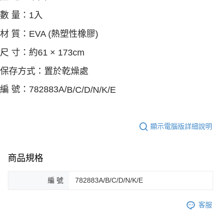
數 量：1入
材 質：EVA (熱塑性橡膠)
尺 寸：約61 × 173cm
保存方式：置於乾燥處
編 號：782883A/
B/
C/D/N/K/E
顯示電腦版詳細說明
商品規格
編 號
782883A/B/C/D/N/K/E
客服