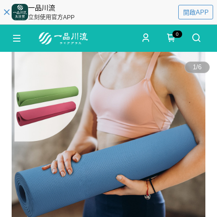
一品川流
開啟APP
立刻使用官方APP
0
1
/
6