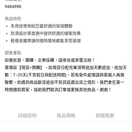
信用卡分期付款
9484898
3 期 0 利率 每期
NT$99
21家銀行
商品特色
6 期 0 利率 每期
NT$49
21家銀行
合作金庫商業銀行
第一商業銀行
多用途使用給您最舒適的瑜珈體驗
華南商業銀行
彰化商業銀行
12 期 0 利率 每期
NT$24
21家銀行
合作金庫商業銀行
第一商業銀行
防滑設計厚度適中提供舒適的緩衝效果
上海商業儲蓄銀行
台北富邦商業銀行
華南商業銀行
彰化商業銀行
合作金庫商業銀行
第一商業銀行
LINE Pay
國泰世華商業銀行
兆豐國際商業銀行
輕便易攜帶讓你隨時隨地都能享受瑜珈
上海商業儲蓄銀行
台北富邦商業銀行
華南商業銀行
彰化商業銀行
臺灣中小企業銀行
台中商業銀行
國泰世華商業銀行
兆豐國際商業銀行
Apple Pay
上海商業儲蓄銀行
台北富邦商業銀行
銷售重點
匯豐（台灣）商業銀行
華泰商業銀行
臺灣中小企業銀行
台中商業銀行
國泰世華商業銀行
兆豐國際商業銀行
聯邦商業銀行
遠東國際商業銀行
如需批發、團購、企業採購，請來信或來電洽詢！
匯豐（台灣）商業銀行
華泰商業銀行
街口支付
臺灣中小企業銀行
台中商業銀行
元大商業銀行
永豐商業銀行
賣場採【現貨+預購】，如現貨分配完畢須等追加天數追加，追加天
聯邦商業銀行
遠東國際商業銀行
匯豐（台灣）商業銀行
華泰商業銀行
玉山商業銀行
星展（台灣）商業銀行
悠遊付
元大商業銀行
永豐商業銀行
數：7~25天(不含假日與配送時間)，若有急件處理請與客服人員做
聯邦商業銀行
遠東國際商業銀行
台新國際商業銀行
中國信託商業銀行
玉山商業銀行
星展（台灣）商業銀行
聯繫，如遇到商品斷貨追加不到貨延遲出貨之情形，我們會在第一
元大商業銀行
永豐商業銀行
台灣樂天信用卡公司
全盈+PAY
台新國際商業銀行
中國信託商業銀行
玉山商業銀行
星展（台灣）商業銀行
時間通知買家，協助我們取消訂單或更換其他商品，謝謝！
台灣樂天信用卡公司
台新國際商業銀行
中國信託商業銀行
AFTEE先享後付
台灣樂天信用卡公司
相關說明
【關於「AFTEE先享後付」】
ATM付款
AFTEE先享後付是「在收到商品之後才付款」的支付方式。 讓您購物簡單
詳細說明
商品規格
相關推薦
便利好安心！
貨到付款
１．簡單：不需註冊會員、不需綁卡、不需儲值。
２．便利：只要手機號碼，簡訊認證，即可結帳。