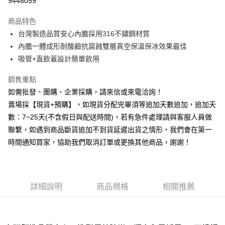
9448059
3 期 0 利率 每期
NT$216
21家銀行
商品特色
6 期 0 利率 每期
NT$108
21家銀行
合作金庫商業銀行
第一商業銀行
台灣製造品質安心內膽採用316不鏽鋼材質
華南商業銀行
彰化商業銀行
12 期 0 利率 每期
NT$54
21家銀行
合作金庫商業銀行
第一商業銀行
內膽一體成形耐酸鹼抗腐蝕雙層真空保溫保冰效果最佳
上海商業儲蓄銀行
台北富邦商業銀行
華南商業銀行
彰化商業銀行
合作金庫商業銀行
第一商業銀行
超商取貨付款
國泰世華商業銀行
兆豐國際商業銀行
吸管+直飲蓋設計簡單飲用
上海商業儲蓄銀行
台北富邦商業銀行
華南商業銀行
彰化商業銀行
臺灣中小企業銀行
台中商業銀行
國泰世華商業銀行
兆豐國際商業銀行
LINE Pay
上海商業儲蓄銀行
台北富邦商業銀行
銷售重點
匯豐（台灣）商業銀行
華泰商業銀行
臺灣中小企業銀行
台中商業銀行
國泰世華商業銀行
兆豐國際商業銀行
聯邦商業銀行
遠東國際商業銀行
如需批發、團購、企業採購，請來信或來電洽詢！
匯豐（台灣）商業銀行
華泰商業銀行
Apple Pay
臺灣中小企業銀行
台中商業銀行
元大商業銀行
永豐商業銀行
賣場採【現貨+預購】，如現貨分配完畢須等追加天數追加，追加天
聯邦商業銀行
遠東國際商業銀行
匯豐（台灣）商業銀行
華泰商業銀行
玉山商業銀行
星展（台灣）商業銀行
街口支付
元大商業銀行
永豐商業銀行
數：7~25天(不含假日與配送時間)，若有急件處理請與客服人員做
聯邦商業銀行
遠東國際商業銀行
台新國際商業銀行
中國信託商業銀行
玉山商業銀行
星展（台灣）商業銀行
聯繫，如遇到商品斷貨追加不到貨延遲出貨之情形，我們會在第一
元大商業銀行
永豐商業銀行
台灣樂天信用卡公司
悠遊付
台新國際商業銀行
中國信託商業銀行
玉山商業銀行
星展（台灣）商業銀行
時間通知買家，協助我們取消訂單或更換其他商品，謝謝！
台灣樂天信用卡公司
台新國際商業銀行
中國信託商業銀行
全盈+PAY
台灣樂天信用卡公司
AFTEE先享後付
相關說明
詳細說明
商品規格
相關推薦
【關於「AFTEE先享後付」】
ATM付款
AFTEE先享後付是「在收到商品之後才付款」的支付方式。 讓您購物簡單
便利好安心！
貨到付款
１．簡單：不需註冊會員、不需綁卡、不需儲值。