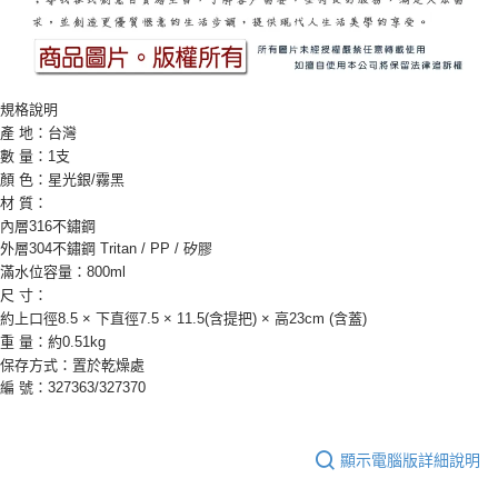
規格說明
產 地：台灣
數 量：1支
顏 色：星光銀/霧黑
材 質：
內層316不鏽鋼
外層304不鏽鋼 Tritan / PP / 矽膠
滿水位容量：800ml
尺 寸：
約上口徑8.5 × 下直徑7.5 × 11.5(含提把) × 高23cm (含蓋)
重 量：約0.51kg
保存方式：置於乾燥處
編 號：327363/327370
顯示電腦版詳細說明