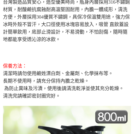
台灣製造品質安心，造型優美時尚，瓶身內層採用316不鏽鋼
２．便利：只要手機號碼，簡訊認證，即可結帳。
３．安心：先確認商品／服務後，再付款。
材質，耐酸鹼抗腐蝕耐高溫堅固耐用，內膽一體成形，清洗
運送方式
方便，外層採用304優質不鏽鋼，具保冷保溫雙用途，強力保
【「AFTEE先享後付」結帳流程】
全家取貨付款三天後到
冰時外殼不冒汗，大口徑使用冰塊容易放入，吸管 直飲蓋設
１．於結帳方式選擇「AFTEE先享後付」後，將跳轉至「AFTEE先享後付」
每筆NT$60，滿NT$490(含以上)免運費
結帳頁面，進行簡訊認證並確認金額後，即可完成結帳。
計簡單飲用，底部止滑設計，不易滑動，不怕刮傷，隨時隨
２．訂單成立數日內，您將收到繳費通知簡訊。
地都能享受透沁涼的冰飲。
全家離島取貨付款
３．收到繳費通知簡訊後14天內，點擊此簡訊中的連結，可透過四大超商／
ATM／網路銀行／等多元方式進行付款，方視為交易完成。
每筆NT$100，滿NT$1,000(含以上)免運費
※ 請注意：結帳手續完成當下不需立刻繳費，但若您需要取消訂單，請聯絡
購買商品的店家。未經商家同意取消之訂單仍視為有效，需透過AFTEE先享
付款後全家取貨
後付繳納相關費用。
保養方法：
每筆NT$60，滿NT$490(含以上)免運費
※ 交易是否成功請以「AFTEE先享後付 」之結帳頁面顯示為準，若有關於
是否繳費成功／繳費後需取消欲退款等相關疑問，請聯繫「AFTEE先享後付
清潔時請勿使用鹼姓漂白劑、金屬劑、化學抹布等。
客戶支援中心」
https://netprotections.freshdesk.com/support/home
7-11取貨付款三天
長期不使用時，請充分保持內膽之乾燥。
每筆NT$60，滿NT$490(含以上)免運費
為防止異味及污漬，使用後請清洗乾淨並使其充分乾燥。
【注意事項】
１．透過由恩沛科技股份有限公司提供之「AFTEE先享後付」服務完成之交
清洗完請確認密封圈完好。
7-11離島取貨付款
易，需依本服務之必要範圍內提供個人資料，並將交易相關給付款項請求債
權轉讓予恩沛科技股份有限公司。
每筆NT$100，滿NT$1,000(含以上)免運費
２．關於個人資料處理事宜，請瀏覽以下網址：
https://aftee.tw/terms/#terms3
付款後7-11取貨
３．未成年的使用者請事先徵得法定代理人或監護人之同意方可使用
每筆NT$60，滿NT$490(含以上)免運費
「AFTEE先享後付」，若未經同意申辦者引起之損失，本公司不負相關責
任。