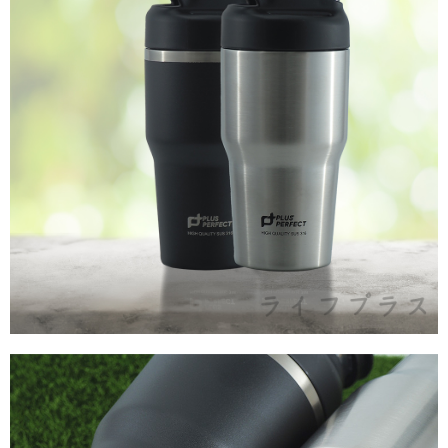
本島宅配1~2天後到
４．使用「AFTEE先享後付」時，將依據個別帳號之用戶狀況，依本公司即
時審查核予不同之上限額度；若仍有額度不足之情形，本公司將視審查結果
每筆NT$80，滿NT$490(含以上)免運費
請求用戶進行身份認證。
５．嚴禁一人註冊多個帳號或使用他人資訊註冊。若發現惡意使用之情形，
外島宅配
恩沛科技股份有限公司將有權停止該用戶之使用額度並採取法律行動。
每筆NT$150，滿NT$3,000(含以上)免運費
貨到付款
每筆NT$150，滿NT$3,000(含以上)免運費