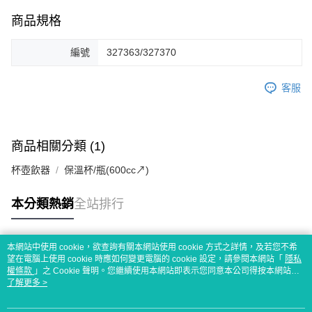
商品規格
編號
327363/327370
客服
商品相關分類 (1)
杯壺飲器
保溫杯/瓶(600cc↗)
本分類熱銷
全站排行
本網站中使用 cookie，欲查詢有關本網站使用 cookie 方式之詳情，及若您不希
熱門標籤
望在電腦上使用 cookie 時應如何變更電腦的 cookie 設定，請參閱本網站「
隱私
權條款
」之 Cookie 聲明。您繼續使用本網站即表示您同意本公司得按本網站使
用條款之 Cookie 聲明使用 cookie。
了解更多 >