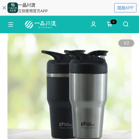
一品川流
開啟APP
立刻使用官方APP
0
1
/
2