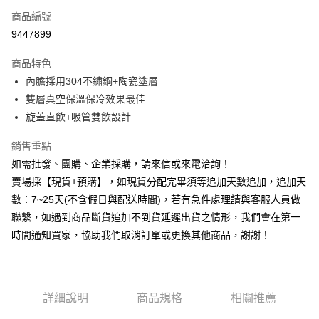
商品編號
信用卡分期付款
9447899
3 期 0 利率 每期
NT$196
21家銀行
商品特色
6 期 0 利率 每期
NT$98
21家銀行
合作金庫商業銀行
第一商業銀行
內膽採用304不鏽鋼+陶瓷塗層
華南商業銀行
彰化商業銀行
12 期 0 利率 每期
NT$49
21家銀行
合作金庫商業銀行
第一商業銀行
雙層真空保溫保冷效果最佳
上海商業儲蓄銀行
台北富邦商業銀行
華南商業銀行
彰化商業銀行
合作金庫商業銀行
第一商業銀行
超商取貨付款
國泰世華商業銀行
兆豐國際商業銀行
旋蓋直飲+吸管雙飲設計
上海商業儲蓄銀行
台北富邦商業銀行
華南商業銀行
彰化商業銀行
臺灣中小企業銀行
台中商業銀行
國泰世華商業銀行
兆豐國際商業銀行
LINE Pay
上海商業儲蓄銀行
台北富邦商業銀行
銷售重點
匯豐（台灣）商業銀行
華泰商業銀行
臺灣中小企業銀行
台中商業銀行
國泰世華商業銀行
兆豐國際商業銀行
聯邦商業銀行
遠東國際商業銀行
如需批發、團購、企業採購，請來信或來電洽詢！
匯豐（台灣）商業銀行
華泰商業銀行
Apple Pay
臺灣中小企業銀行
台中商業銀行
元大商業銀行
永豐商業銀行
賣場採【現貨+預購】，如現貨分配完畢須等追加天數追加，追加天
聯邦商業銀行
遠東國際商業銀行
匯豐（台灣）商業銀行
華泰商業銀行
玉山商業銀行
星展（台灣）商業銀行
街口支付
元大商業銀行
永豐商業銀行
數：7~25天(不含假日與配送時間)，若有急件處理請與客服人員做
聯邦商業銀行
遠東國際商業銀行
台新國際商業銀行
中國信託商業銀行
玉山商業銀行
星展（台灣）商業銀行
聯繫，如遇到商品斷貨追加不到貨延遲出貨之情形，我們會在第一
元大商業銀行
永豐商業銀行
台灣樂天信用卡公司
悠遊付
台新國際商業銀行
中國信託商業銀行
玉山商業銀行
星展（台灣）商業銀行
時間通知買家，協助我們取消訂單或更換其他商品，謝謝！
台灣樂天信用卡公司
台新國際商業銀行
中國信託商業銀行
全盈+PAY
台灣樂天信用卡公司
AFTEE先享後付
相關說明
詳細說明
商品規格
相關推薦
【關於「AFTEE先享後付」】
ATM付款