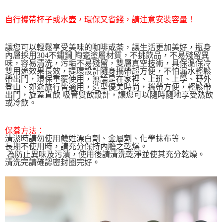
AFTEE先享後付是「在收到商品之後才付款」的支付方式。 讓您購物簡單
便利好安心！
貨到付款
自行攜帶杯子或水壺，環保又省錢，請注意安裝容量！
１．簡單：不需註冊會員、不需綁卡、不需儲值。
２．便利：只要手機號碼，簡訊認證，即可結帳。
３．安心：先確認商品／服務後，再付款。
運送方式
讓您可以輕鬆享受美味的咖啡或茶，讓生活更加美好，瓶身
內層採用304不鏽鋼 陶瓷塗層材質，不挑飲品，不易殘留異
【「AFTEE先享後付」結帳流程】
全家取貨付款三天後到
味，容易清洗，污垢不易殘留，雙層真空技術，具保溫保冷
１．於結帳方式選擇「AFTEE先享後付」後，將跳轉至「AFTEE先享後付」
雙用途效果長效，提環設計隨身攜帶超方便，不怕漏水輕鬆
每筆NT$60，滿NT$490(含以上)免運費
結帳頁面，進行簡訊認證並確認金額後，即可完成結帳。
帶出門，環保重覆使用，無論是在家裡、上班、上學、野外
２．訂單成立數日內，您將收到繳費通知簡訊。
登山、郊遊旅行皆適用，造型優美時尚，攜帶方便，輕鬆帶
全家離島取貨付款
３．收到繳費通知簡訊後14天內，點擊此簡訊中的連結，可透過四大超商／
出門，旋蓋直飲 吸管雙飲設計，讓您可以隨時隨地享受熱飲
ATM／網路銀行／等多元方式進行付款，方視為交易完成。
或冷飲。
每筆NT$100，滿NT$1,000(含以上)免運費
※ 請注意：結帳手續完成當下不需立刻繳費，但若您需要取消訂單，請聯絡
購買商品的店家。未經商家同意取消之訂單仍視為有效，需透過AFTEE先享
付款後全家取貨
後付繳納相關費用。
保養方法：
每筆NT$60，滿NT$490(含以上)免運費
※ 交易是否成功請以「AFTEE先享後付 」之結帳頁面顯示為準，若有關於
清潔時請勿使用鹼姓漂白劑、金屬劑、化學抹布等。
是否繳費成功／繳費後需取消欲退款等相關疑問，請聯繫「AFTEE先享後付
長期不使用時，請充分保持內膽之乾燥。
客戶支援中心」
https://netprotections.freshdesk.com/support/home
7-11取貨付款三天
為防止異味及污漬，使用後請清洗乾淨並使其充分乾燥。
清洗完請確認密封圈完好。
每筆NT$60，滿NT$490(含以上)免運費
【注意事項】
１．透過由恩沛科技股份有限公司提供之「AFTEE先享後付」服務完成之交
7-11離島取貨付款
易，需依本服務之必要範圍內提供個人資料，並將交易相關給付款項請求債
權轉讓予恩沛科技股份有限公司。
每筆NT$100，滿NT$1,000(含以上)免運費
２．關於個人資料處理事宜，請瀏覽以下網址：
https://aftee.tw/terms/#terms3
付款後7-11取貨