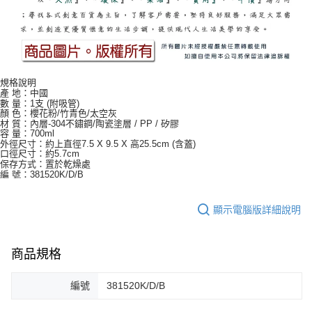
規格說明
產 地：中國
數 量：1支 (附吸管)
顏 色：櫻花粉/竹青色/太空灰
材 質：內層-304不鏽鋼/陶瓷塗層 / PP / 矽膠
容 量：700ml
外徑尺寸：約上直徑7.5 X 9.5 X 高25.5cm (含蓋)
口徑尺寸：約5.7cm
保存方式：置於乾燥處
編 號：381520K/D/B
顯示電腦版詳細說明
商品規格
編號
381520K/D/B