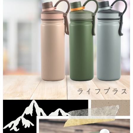
３．未成年的使用者請事先徵得法定代理人或監護人之同意方可使用
每筆NT$60，滿NT$490(含以上)免運費
「AFTEE先享後付」，若未經同意申辦者引起之損失，本公司不負相關責
任。
本島宅配1~2天後到
４．使用「AFTEE先享後付」時，將依據個別帳號之用戶狀況，依本公司即
時審查核予不同之上限額度；若仍有額度不足之情形，本公司將視審查結果
每筆NT$80，滿NT$490(含以上)免運費
請求用戶進行身份認證。
５．嚴禁一人註冊多個帳號或使用他人資訊註冊。若發現惡意使用之情形，
外島宅配
恩沛科技股份有限公司將有權停止該用戶之使用額度並採取法律行動。
每筆NT$150，滿NT$3,000(含以上)免運費
貨到付款
每筆NT$150，滿NT$3,000(含以上)免運費