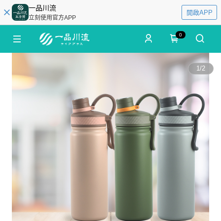
一品川流
開啟APP
立刻使用官方APP
0
1
/
2