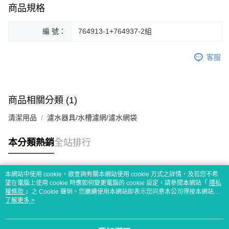
商品規格
編 號：
764913-1+764937-2組
客服
商品相關分類 (1)
清潔用品
濾水器具/水槽濾網/濾水網袋
本分類熱銷
全站排行
本網站中使用 cookie，欲查詢有關本網站使用 cookie 方式之詳情，及若您不希
熱門標籤
望在電腦上使用 cookie 時應如何變更電腦的 cookie 設定，請參閱本網站「
隱私
權條款
」之 Cookie 聲明。您繼續使用本網站即表示您同意本公司得按本網站使
用條款之 Cookie 聲明使用 cookie。
了解更多 >