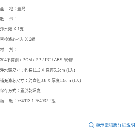
產 地：臺灣
數 量：
淨水頭 X 1支
替換濾心-4入 X 2組
材 質：
304不鏽鋼 / POM / PP / PC / ABS /矽膠
淨水頭尺寸：約長11.2 X 直徑5.2cm (1入)
補充濾芯尺寸：約直徑3.8 X 厚度1.5cm (1入)
保存方式：置於乾燥處
編 號：764913-1 764937-2組
顯示電腦版詳細說明