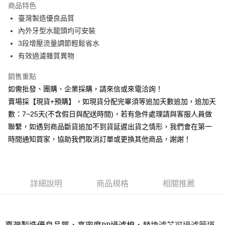
商品特色
6 期 0 利率 每期
NT$89
21家銀行
合作金庫商業銀行
第一商業銀行
臺灣製造優良品質
華南商業銀行
彰化商業銀行
12 期 0 利率 每期
NT$44
21家銀行
合作金庫商業銀行
第一商業銀行
內外牙型水龍頭均可安裝
上海商業儲蓄銀行
台北富邦商業銀行
華南商業銀行
彰化商業銀行
合作金庫商業銀行
第一商業銀行
超商取貨付款
國泰世華商業銀行
兆豐國際商業銀行
3段增壓流量調節輕鬆省水
上海商業儲蓄銀行
台北富邦商業銀行
華南商業銀行
彰化商業銀行
臺灣中小企業銀行
台中商業銀行
有效過濾雜質異物
國泰世華商業銀行
兆豐國際商業銀行
LINE Pay
上海商業儲蓄銀行
台北富邦商業銀行
匯豐（台灣）商業銀行
華泰商業銀行
臺灣中小企業銀行
台中商業銀行
國泰世華商業銀行
兆豐國際商業銀行
聯邦商業銀行
遠東國際商業銀行
銷售重點
匯豐（台灣）商業銀行
華泰商業銀行
Apple Pay
臺灣中小企業銀行
台中商業銀行
元大商業銀行
永豐商業銀行
如需批發、團購、企業採購，請來信或來電洽詢！
聯邦商業銀行
遠東國際商業銀行
匯豐（台灣）商業銀行
華泰商業銀行
玉山商業銀行
星展（台灣）商業銀行
街口支付
元大商業銀行
永豐商業銀行
賣場採【現貨+預購】，如現貨分配完畢須等追加天數追加，追加天
聯邦商業銀行
遠東國際商業銀行
台新國際商業銀行
中國信託商業銀行
玉山商業銀行
星展（台灣）商業銀行
數：7~25天(不含假日與配送時間)，若有急件處理請與客服人員做
元大商業銀行
永豐商業銀行
台灣樂天信用卡公司
悠遊付
台新國際商業銀行
中國信託商業銀行
玉山商業銀行
星展（台灣）商業銀行
聯繫，如遇到商品斷貨追加不到貨延遲出貨之情形，我們會在第一
台灣樂天信用卡公司
台新國際商業銀行
中國信託商業銀行
全盈+PAY
時間通知買家，協助我們取消訂單或更換其他商品，謝謝！
台灣樂天信用卡公司
AFTEE先享後付
相關說明
【關於「AFTEE先享後付」】
詳細說明
商品規格
相關推薦
ATM付款
AFTEE先享後付是「在收到商品之後才付款」的支付方式。 讓您購物簡單
便利好安心！
貨到付款
１．簡單：不需註冊會員、不需綁卡、不需儲值。
２．便利：只要手機號碼，簡訊認證，即可結帳。
３．安心：先確認商品／服務後，再付款。