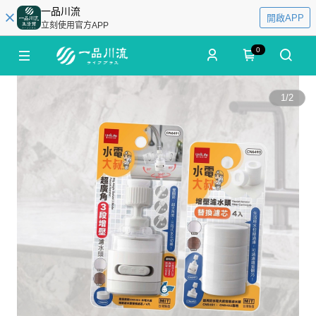
一品川流
開啟APP
立刻使用官方APP
0
1
/
2