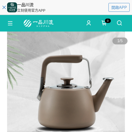
一品川流
開啟APP
立刻使用官方APP
0
1
/
5