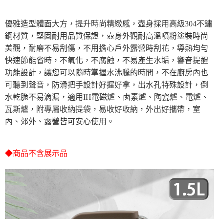
貨到付款
１．簡單：不需註冊會員、不需綁卡、不需儲值。
２．便利：只要手機號碼，簡訊認證，即可結帳。
優雅造型體面大方，提升時尚精緻感，壺身採用高級304不鏽
３．安心：先確認商品／服務後，再付款。
運送方式
鋼材質，堅固耐用品質保證，壺身外觀耐高溫噴粉塗裝時尚
【「AFTEE先享後付」結帳流程】
全家取貨付款三天後到
美觀，耐磨不易刮傷，不用擔心戶外露營時刮花，導熱均勻
１．於結帳方式選擇「AFTEE先享後付」後，將跳轉至「AFTEE先享後付」
每筆NT$60，滿NT$490(含以上)免運費
結帳頁面，進行簡訊認證並確認金額後，即可完成結帳。
快速節能省時，不氧化，不腐蝕，不易產生水垢，響音提醒
２．訂單成立數日內，您將收到繳費通知簡訊。
功能設計，讓您可以隨時掌握水沸騰的時間，不在廚房內也
全家離島取貨付款
３．收到繳費通知簡訊後14天內，點擊此簡訊中的連結，可透過四大超商／
可聽到聲音，防滑把手設計好握好拿，出水孔特殊設計，倒
ATM／網路銀行／等多元方式進行付款，方視為交易完成。
每筆NT$100，滿NT$1,000(含以上)免運費
※ 請注意：結帳手續完成當下不需立刻繳費，但若您需要取消訂單，請聯絡
水乾脆不易滴漏，適用IH電磁爐、卥素爐、陶瓷爐、電爐、
購買商品的店家。未經商家同意取消之訂單仍視為有效，需透過AFTEE先享
付款後全家取貨
瓦斯爐，附專屬收納提袋，易收好收納，外出好攜帶，室
後付繳納相關費用。
每筆NT$60，滿NT$490(含以上)免運費
※ 交易是否成功請以「AFTEE先享後付 」之結帳頁面顯示為準，若有關於
內、郊外、露營皆可安心使用。
是否繳費成功／繳費後需取消欲退款等相關疑問，請聯繫「AFTEE先享後付
客戶支援中心」
https://netprotections.freshdesk.com/support/home
7-11取貨付款三天
每筆NT$60，滿NT$490(含以上)免運費
◆商品不含展示品
【注意事項】
１．透過由恩沛科技股份有限公司提供之「AFTEE先享後付」服務完成之交
7-11離島取貨付款
易，需依本服務之必要範圍內提供個人資料，並將交易相關給付款項請求債
權轉讓予恩沛科技股份有限公司。
每筆NT$100，滿NT$1,000(含以上)免運費
２．關於個人資料處理事宜，請瀏覽以下網址：
https://aftee.tw/terms/#terms3
付款後7-11取貨
３．未成年的使用者請事先徵得法定代理人或監護人之同意方可使用
每筆NT$60，滿NT$490(含以上)免運費
「AFTEE先享後付」，若未經同意申辦者引起之損失，本公司不負相關責