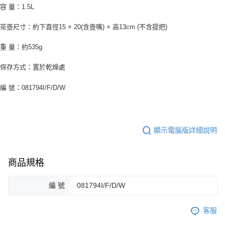
容 量：1.5L
茶壺尺寸：約下直徑15 × 20(含壺嘴) × 高13cm (不含提把)
重 量：約535g
保存方式：置於乾燥處
編 號：081794I/F/
D/W
顯示電腦版詳細說明
商品規格
編 號
081794I/F/D/W
客服