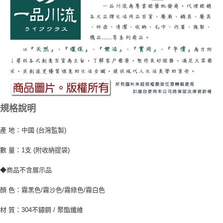
規格說明
產 地：中國 (台灣監製)
數 量：1支 (附收納提袋)
◆商品不含展示品
顏 色：霧黑色/霧沙色/霧綠色/霧白色
材 質：304不鏽鋼 / 聚酯纖維