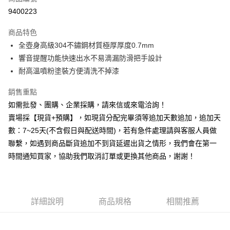
信用卡分期付款
9400223
3 期 0 利率 每期
NT$420
21家銀行
商品特色
6 期 0 利率 每期
NT$210
21家銀行
合作金庫商業銀行
第一商業銀行
全壺身高級304不鏽鋼材質極厚厚度0.7mm
華南商業銀行
彰化商業銀行
12 期 0 利率 每期
NT$105
21家銀行
合作金庫商業銀行
第一商業銀行
響音提醒功能快速出水不易滴漏防滑把手設計
上海商業儲蓄銀行
台北富邦商業銀行
華南商業銀行
彰化商業銀行
合作金庫商業銀行
第一商業銀行
超商取貨付款
國泰世華商業銀行
兆豐國際商業銀行
耐高溫噴粉塗裝方便清洗不掉漆
上海商業儲蓄銀行
台北富邦商業銀行
華南商業銀行
彰化商業銀行
臺灣中小企業銀行
台中商業銀行
國泰世華商業銀行
兆豐國際商業銀行
LINE Pay
上海商業儲蓄銀行
台北富邦商業銀行
銷售重點
匯豐（台灣）商業銀行
華泰商業銀行
臺灣中小企業銀行
台中商業銀行
國泰世華商業銀行
兆豐國際商業銀行
聯邦商業銀行
遠東國際商業銀行
如需批發、團購、企業採購，請來信或來電洽詢！
匯豐（台灣）商業銀行
華泰商業銀行
Apple Pay
臺灣中小企業銀行
台中商業銀行
元大商業銀行
永豐商業銀行
賣場採【現貨+預購】，如現貨分配完畢須等追加天數追加，追加天
聯邦商業銀行
遠東國際商業銀行
匯豐（台灣）商業銀行
華泰商業銀行
玉山商業銀行
星展（台灣）商業銀行
街口支付
元大商業銀行
永豐商業銀行
數：7~25天(不含假日與配送時間)，若有急件處理請與客服人員做
聯邦商業銀行
遠東國際商業銀行
台新國際商業銀行
中國信託商業銀行
玉山商業銀行
星展（台灣）商業銀行
聯繫，如遇到商品斷貨追加不到貨延遲出貨之情形，我們會在第一
元大商業銀行
永豐商業銀行
台灣樂天信用卡公司
悠遊付
台新國際商業銀行
中國信託商業銀行
玉山商業銀行
星展（台灣）商業銀行
時間通知買家，協助我們取消訂單或更換其他商品，謝謝！
台灣樂天信用卡公司
台新國際商業銀行
中國信託商業銀行
全盈+PAY
台灣樂天信用卡公司
AFTEE先享後付
相關說明
詳細說明
商品規格
相關推薦
【關於「AFTEE先享後付」】
ATM付款
AFTEE先享後付是「在收到商品之後才付款」的支付方式。 讓您購物簡單
便利好安心！