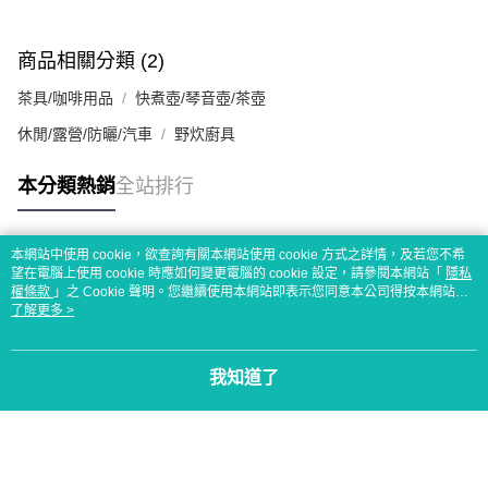
商品相關分類 (2)
茶具/咖啡用品
快煮壺/琴音壺/茶壺
休閒/露營/防曬/汽車
野炊廚具
本分類熱銷
全站排行
本網站中使用 cookie，欲查詢有關本網站使用 cookie 方式之詳情，及若您不希
熱門標籤
望在電腦上使用 cookie 時應如何變更電腦的 cookie 設定，請參閱本網站「
隱私
權條款
」之 Cookie 聲明。您繼續使用本網站即表示您同意本公司得按本網站使
用條款之 Cookie 聲明使用 cookie。
了解更多 >
我知道了