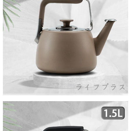
任。
本島宅配1~2天後到
４．使用「AFTEE先享後付」時，將依據個別帳號之用戶狀況，依本公司即
時審查核予不同之上限額度；若仍有額度不足之情形，本公司將視審查結果
每筆NT$80，滿NT$490(含以上)免運費
請求用戶進行身份認證。
５．嚴禁一人註冊多個帳號或使用他人資訊註冊。若發現惡意使用之情形，
外島宅配
恩沛科技股份有限公司將有權停止該用戶之使用額度並採取法律行動。
每筆NT$150，滿NT$3,000(含以上)免運費
貨到付款
每筆NT$150，滿NT$3,000(含以上)免運費