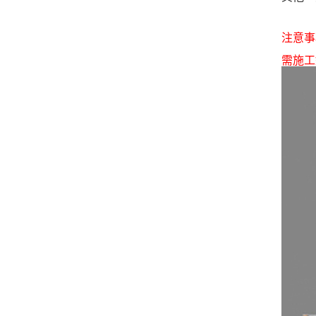
注意事
需施工