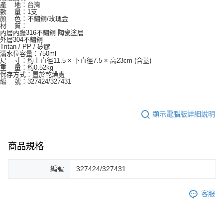
產 地：台灣
數 量：1支
顏 色：不鏽鋼/玫瑰金
材 質：
內層內膽316不鏽鋼 陶瓷塗層
外層304不鏽鋼
Tritan / PP / 矽膠
滿水位容量：750ml
尺 寸：約上直徑11.5 × 下直徑7.5 × 高23cm (含蓋)
重 量：約0.52kg
保存方式：置於乾燥處
編 號：327424/327431
顯示電腦版詳細說明
商品規格
編號
327424/327431
客服