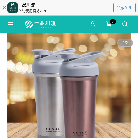
一品川流
開啟APP
立刻使用官方APP
0
1
/
2