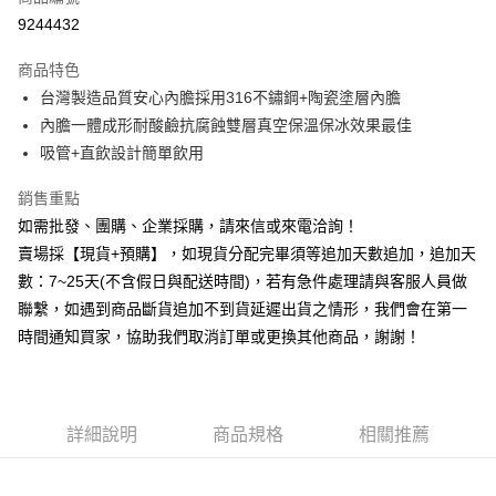
信用卡分期付款
9244432
3 期 0 利率 每期
NT$293
21家銀行
商品特色
6 期 0 利率 每期
NT$146
21家銀行
合作金庫商業銀行
第一商業銀行
台灣製造品質安心內膽採用316不鏽鋼+陶瓷塗層內膽
華南商業銀行
彰化商業銀行
12 期 0 利率 每期
NT$73
21家銀行
合作金庫商業銀行
第一商業銀行
內膽一體成形耐酸鹼抗腐蝕雙層真空保溫保冰效果最佳
上海商業儲蓄銀行
台北富邦商業銀行
華南商業銀行
彰化商業銀行
合作金庫商業銀行
第一商業銀行
超商取貨付款
國泰世華商業銀行
兆豐國際商業銀行
吸管+直飲設計簡單飲用
上海商業儲蓄銀行
台北富邦商業銀行
華南商業銀行
彰化商業銀行
臺灣中小企業銀行
台中商業銀行
國泰世華商業銀行
兆豐國際商業銀行
LINE Pay
上海商業儲蓄銀行
台北富邦商業銀行
銷售重點
匯豐（台灣）商業銀行
華泰商業銀行
臺灣中小企業銀行
台中商業銀行
國泰世華商業銀行
兆豐國際商業銀行
聯邦商業銀行
遠東國際商業銀行
如需批發、團購、企業採購，請來信或來電洽詢！
匯豐（台灣）商業銀行
華泰商業銀行
Apple Pay
臺灣中小企業銀行
台中商業銀行
元大商業銀行
永豐商業銀行
賣場採【現貨+預購】，如現貨分配完畢須等追加天數追加，追加天
聯邦商業銀行
遠東國際商業銀行
匯豐（台灣）商業銀行
華泰商業銀行
玉山商業銀行
星展（台灣）商業銀行
街口支付
元大商業銀行
永豐商業銀行
數：7~25天(不含假日與配送時間)，若有急件處理請與客服人員做
聯邦商業銀行
遠東國際商業銀行
台新國際商業銀行
中國信託商業銀行
玉山商業銀行
星展（台灣）商業銀行
聯繫，如遇到商品斷貨追加不到貨延遲出貨之情形，我們會在第一
元大商業銀行
永豐商業銀行
台灣樂天信用卡公司
悠遊付
台新國際商業銀行
中國信託商業銀行
玉山商業銀行
星展（台灣）商業銀行
時間通知買家，協助我們取消訂單或更換其他商品，謝謝！
台灣樂天信用卡公司
台新國際商業銀行
中國信託商業銀行
全盈+PAY
台灣樂天信用卡公司
AFTEE先享後付
相關說明
詳細說明
商品規格
相關推薦
【關於「AFTEE先享後付」】
ATM付款
AFTEE先享後付是「在收到商品之後才付款」的支付方式。 讓您購物簡單
便利好安心！