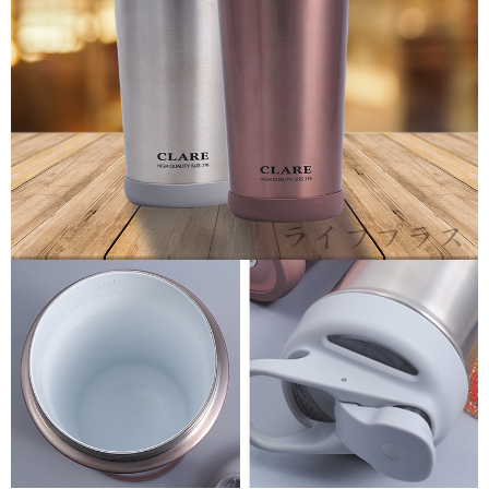
任。
本島宅配1~2天後到
４．使用「AFTEE先享後付」時，將依據個別帳號之用戶狀況，依本公司即
時審查核予不同之上限額度；若仍有額度不足之情形，本公司將視審查結果
每筆NT$80，滿NT$490(含以上)免運費
請求用戶進行身份認證。
５．嚴禁一人註冊多個帳號或使用他人資訊註冊。若發現惡意使用之情形，
外島宅配
恩沛科技股份有限公司將有權停止該用戶之使用額度並採取法律行動。
每筆NT$150，滿NT$3,000(含以上)免運費
貨到付款
每筆NT$150，滿NT$3,000(含以上)免運費