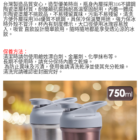
貨到付款
台灣製造品質安心，造型優美時尚，瓶身內層採用316不鏽鋼
１．簡單：不需註冊會員、不需綁卡、不需儲值。
陶瓷塗層材質，耐酸鹼抗腐蝕耐高溫堅固耐用，內膽一體成
２．便利：只要手機號碼，簡訊認證，即可結帳。
形陶瓷塗層不挑飲品，不易殘留異味，污垢不易殘留，清洗
３．安心：先確認商品／服務後，再付款。
運送方式
方便外層採用304優質不銹鋼，具保冷保溫雙用途，強力保冰
時外殼不冒汗，杯內有刻度標示，大口徑使用冰塊容易放
【「AFTEE先享後付」結帳流程】
全家取貨付款三天後到
入，吸管 直飲設計簡單飲用，隨時隨地都能享受透沁涼的冰
１．於結帳方式選擇「AFTEE先享後付」後，將跳轉至「AFTEE先享後付」
飲。
每筆NT$60，滿NT$490(含以上)免運費
結帳頁面，進行簡訊認證並確認金額後，即可完成結帳。
２．訂單成立數日內，您將收到繳費通知簡訊。
全家離島取貨付款
３．收到繳費通知簡訊後14天內，點擊此簡訊中的連結，可透過四大超商／
保養方法：
ATM／網路銀行／等多元方式進行付款，方視為交易完成。
清潔時請勿使用鹼姓漂白劑、金屬劑、化學抹布等。
每筆NT$100，滿NT$1,000(含以上)免運費
※ 請注意：結帳手續完成當下不需立刻繳費，但若您需要取消訂單，請聯絡
長期不使用時，請充分保持內膽之乾燥。
購買商品的店家。未經商家同意取消之訂單仍視為有效，需透過AFTEE先享
為防止異味及污漬，使用後請清洗乾淨並使其充分乾燥。
付款後全家取貨
清洗完請確認密封圈完好。
後付繳納相關費用。
每筆NT$60，滿NT$490(含以上)免運費
※ 交易是否成功請以「AFTEE先享後付 」之結帳頁面顯示為準，若有關於
是否繳費成功／繳費後需取消欲退款等相關疑問，請聯繫「AFTEE先享後付
客戶支援中心」
https://netprotections.freshdesk.com/support/home
7-11取貨付款三天
每筆NT$60，滿NT$490(含以上)免運費
【注意事項】
１．透過由恩沛科技股份有限公司提供之「AFTEE先享後付」服務完成之交
7-11離島取貨付款
易，需依本服務之必要範圍內提供個人資料，並將交易相關給付款項請求債
權轉讓予恩沛科技股份有限公司。
每筆NT$100，滿NT$1,000(含以上)免運費
２．關於個人資料處理事宜，請瀏覽以下網址：
https://aftee.tw/terms/#terms3
付款後7-11取貨
３．未成年的使用者請事先徵得法定代理人或監護人之同意方可使用
每筆NT$60，滿NT$490(含以上)免運費
「AFTEE先享後付」，若未經同意申辦者引起之損失，本公司不負相關責