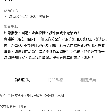
9185471
3 期 0 利率 每期
NT$26
21家銀行
商品特色
6 期 0 利率 每期
NT$13
21家銀行
合作金庫商業銀行
第一商業銀行
時尚設計品粗細2用吸管杯
華南商業銀行
彰化商業銀行
12 期 0 利率 每期
NT$6
21家銀行
合作金庫商業銀行
第一商業銀行
上海商業儲蓄銀行
台北富邦商業銀行
華南商業銀行
彰化商業銀行
銷售重點
合作金庫商業銀行
第一商業銀行
超商取貨付款
國泰世華商業銀行
兆豐國際商業銀行
上海商業儲蓄銀行
台北富邦商業銀行
華南商業銀行
彰化商業銀行
如需批發、團購、企業採購，請來信或來電洽詢！
臺灣中小企業銀行
台中商業銀行
國泰世華商業銀行
兆豐國際商業銀行
LINE Pay
上海商業儲蓄銀行
台北富邦商業銀行
賣場採【現貨+預購】，如現貨分配完畢須等追加天數追加，追加天
匯豐（台灣）商業銀行
華泰商業銀行
臺灣中小企業銀行
台中商業銀行
國泰世華商業銀行
兆豐國際商業銀行
聯邦商業銀行
遠東國際商業銀行
數：7~25天(不含假日與配送時間)，若有急件處理請與客服人員做
匯豐（台灣）商業銀行
華泰商業銀行
Apple Pay
臺灣中小企業銀行
台中商業銀行
元大商業銀行
永豐商業銀行
聯繫，如遇到商品斷貨追加不到貨延遲出貨之情形，我們會在第一
聯邦商業銀行
遠東國際商業銀行
匯豐（台灣）商業銀行
華泰商業銀行
玉山商業銀行
星展（台灣）商業銀行
街口支付
元大商業銀行
永豐商業銀行
時間通知買家，協助我們取消訂單或更換其他商品，謝謝！
聯邦商業銀行
遠東國際商業銀行
台新國際商業銀行
中國信託商業銀行
玉山商業銀行
星展（台灣）商業銀行
元大商業銀行
永豐商業銀行
台灣樂天信用卡公司
悠遊付
台新國際商業銀行
中國信託商業銀行
玉山商業銀行
星展（台灣）商業銀行
台灣樂天信用卡公司
台新國際商業銀行
中國信託商業銀行
全盈+PAY
台灣樂天信用卡公司
詳細說明
商品規格
相關推薦
AFTEE先享後付
相關說明
配件-芊杯吸管杯-密封塞+吸管塞+矽膠止水圈
【關於「AFTEE先享後付」】
ATM付款
AFTEE先享後付是「在收到商品之後才付款」的支付方式。 讓您購物簡單
便利好安心！
另有吸管杯-可搜索
貨到付款
１．簡單：不需註冊會員、不需綁卡、不需儲值。