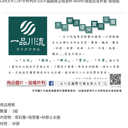
GREEN CUP芊杯內外316不鏽鋼真空吸管杯-800ml-贈送皮革杯套 吸管組
２．便利：只要手機號碼，簡訊認證，即可結帳。
３．安心：先確認商品／服務後，再付款。
運送方式
【「AFTEE先享後付」結帳流程】
全家取貨付款三天後到
１．於結帳方式選擇「AFTEE先享後付」後，將跳轉至「AFTEE先享後付」
每筆NT$60，滿NT$490(含以上)免運費
結帳頁面，進行簡訊認證並確認金額後，即可完成結帳。
２．訂單成立數日內，您將收到繳費通知簡訊。
全家離島取貨付款
３．收到繳費通知簡訊後14天內，點擊此簡訊中的連結，可透過四大超商／
ATM／網路銀行／等多元方式進行付款，方視為交易完成。
每筆NT$100，滿NT$1,000(含以上)免運費
※ 請注意：結帳手續完成當下不需立刻繳費，但若您需要取消訂單，請聯絡
購買商品的店家。未經商家同意取消之訂單仍視為有效，需透過AFTEE先享
付款後全家取貨
後付繳納相關費用。
每筆NT$60，滿NT$490(含以上)免運費
※ 交易是否成功請以「AFTEE先享後付 」之結帳頁面顯示為準，若有關於
是否繳費成功／繳費後需取消欲退款等相關疑問，請聯繫「AFTEE先享後付
客戶支援中心」
https://netprotections.freshdesk.com/support/home
7-11取貨付款三天
每筆NT$60，滿NT$490(含以上)免運費
【注意事項】
１．透過由恩沛科技股份有限公司提供之「AFTEE先享後付」服務完成之交
7-11離島取貨付款
易，需依本服務之必要範圍內提供個人資料，並將交易相關給付款項請求債
權轉讓予恩沛科技股份有限公司。
每筆NT$100，滿NT$1,000(含以上)免運費
商品規格
２．關於個人資料處理事宜，請瀏覽以下網址：
https://aftee.tw/terms/#terms3
數量： 1組
付款後7-11取貨
３．未成年的使用者請事先徵得法定代理人或監護人之同意方可使用
內容物：密封塞+吸管塞+矽膠止水圈
每筆NT$60，滿NT$490(含以上)免運費
「AFTEE先享後付」，若未經同意申辦者引起之損失，本公司不負相關責
材質： 矽膠
任。