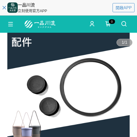
一品川流
開啟APP
立刻使用官方APP
0
1
/
1