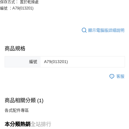
保存方式： 置於乾燥處
本島宅配1~2天後到
４．使用「AFTEE先享後付」時，將依據個別帳號之用戶狀況，依本公司即
編號 ：A79(013201)
時審查核予不同之上限額度；若仍有額度不足之情形，本公司將視審查結果
每筆NT$80，滿NT$490(含以上)免運費
請求用戶進行身份認證。
５．嚴禁一人註冊多個帳號或使用他人資訊註冊。若發現惡意使用之情形，
外島宅配
恩沛科技股份有限公司將有權停止該用戶之使用額度並採取法律行動。
每筆NT$150，滿NT$3,000(含以上)免運費
顯示電腦版詳細說明
貨到付款
每筆NT$150，滿NT$3,000(含以上)免運費
商品規格
編號
A79(013201)
客服
商品相關分類 (1)
各式配件專區
本分類熱銷
全站排行