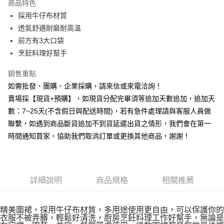
商品特色
6 期 0 利率 每期
NT$28
21家銀行
合作金庫商業銀行
第一商業銀行
採用牛仔布材質
華南商業銀行
彰化商業銀行
12 期 0 利率 每期
NT$14
21家銀行
合作金庫商業銀行
第一商業銀行
透氣舒適耐磨耐高溫
上海商業儲蓄銀行
台北富邦商業銀行
華南商業銀行
彰化商業銀行
合作金庫商業銀行
第一商業銀行
超商取貨付款
國泰世華商業銀行
兆豐國際商業銀行
前方有3大口袋
上海商業儲蓄銀行
台北富邦商業銀行
華南商業銀行
彰化商業銀行
臺灣中小企業銀行
台中商業銀行
烹飪料理好幫手
國泰世華商業銀行
兆豐國際商業銀行
LINE Pay
上海商業儲蓄銀行
台北富邦商業銀行
匯豐（台灣）商業銀行
華泰商業銀行
臺灣中小企業銀行
台中商業銀行
國泰世華商業銀行
兆豐國際商業銀行
聯邦商業銀行
遠東國際商業銀行
銷售重點
匯豐（台灣）商業銀行
華泰商業銀行
Apple Pay
臺灣中小企業銀行
台中商業銀行
元大商業銀行
永豐商業銀行
如需批發、團購、企業採購，請來信或來電洽詢！
聯邦商業銀行
遠東國際商業銀行
匯豐（台灣）商業銀行
華泰商業銀行
玉山商業銀行
星展（台灣）商業銀行
街口支付
元大商業銀行
永豐商業銀行
賣場採【現貨+預購】，如現貨分配完畢須等追加天數追加，追加天
聯邦商業銀行
遠東國際商業銀行
台新國際商業銀行
中國信託商業銀行
玉山商業銀行
星展（台灣）商業銀行
數：7~25天(不含假日與配送時間)，若有急件處理請與客服人員做
元大商業銀行
永豐商業銀行
台灣樂天信用卡公司
悠遊付
台新國際商業銀行
中國信託商業銀行
玉山商業銀行
星展（台灣）商業銀行
聯繫，如遇到商品斷貨追加不到貨延遲出貨之情形，我們會在第一
台灣樂天信用卡公司
台新國際商業銀行
中國信託商業銀行
全盈+PAY
時間通知買家，協助我們取消訂單或更換其他商品，謝謝！
台灣樂天信用卡公司
AFTEE先享後付
相關說明
【關於「AFTEE先享後付」】
詳細說明
商品規格
相關推薦
ATM付款
AFTEE先享後付是「在收到商品之後才付款」的支付方式。 讓您購物簡單
便利好安心！
貨到付款
１．簡單：不需註冊會員、不需綁卡、不需儲值。
精美圍裙，採用牛仔布材質，多用途使用
更自由
，
可以保護你的
２．便利：只要手機號碼，簡訊認證，即可結帳。
衣服不被弄髒，
輕鬆好清洗
，
廚房烹飪料理
工作
好幫手
，無論是
３．安心：先確認商品／服務後，再付款。