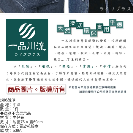
規格說明
產 地：中國
數 量：1件
◆商品不含展示品
材 質：牛仔布
尺 寸：約長76 × 寬69cm
保存方式：置於乾燥處
編 號：539A