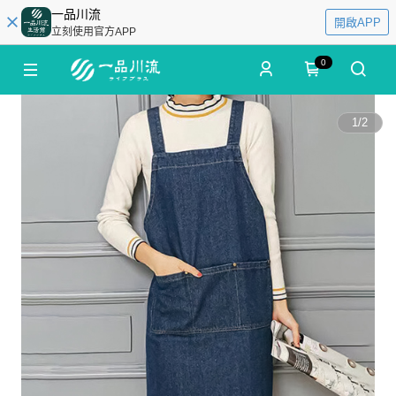
一品川流
開啟APP
立刻使用官方APP
0
1
/
2