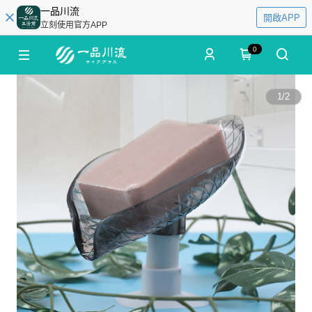
一品川流
開啟APP
立刻使用官方APP
0
1
/
2