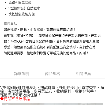
免鑽孔簡單安裝
華南商業銀行
彰化商業銀行
12 期 0 利率 每期
NT$4
21家銀行
合作金庫商業銀行
第一商業銀行
V型傾斜設計自然瀝水
上海商業儲蓄銀行
台北富邦商業銀行
華南商業銀行
彰化商業銀行
合作金庫商業銀行
第一商業銀行
超商取貨付款
國泰世華商業銀行
兆豐國際商業銀行
快乾透氣收納方便
上海商業儲蓄銀行
台北富邦商業銀行
華南商業銀行
彰化商業銀行
臺灣中小企業銀行
台中商業銀行
國泰世華商業銀行
兆豐國際商業銀行
LINE Pay
上海商業儲蓄銀行
台北富邦商業銀行
銷售重點
匯豐（台灣）商業銀行
華泰商業銀行
臺灣中小企業銀行
台中商業銀行
國泰世華商業銀行
兆豐國際商業銀行
聯邦商業銀行
遠東國際商業銀行
如需批發、團購、企業採購，請來信或來電洽詢！
匯豐（台灣）商業銀行
華泰商業銀行
Apple Pay
臺灣中小企業銀行
台中商業銀行
元大商業銀行
永豐商業銀行
賣場採【現貨+預購】，如現貨分配完畢須等追加天數追加，追加天
聯邦商業銀行
遠東國際商業銀行
匯豐（台灣）商業銀行
華泰商業銀行
玉山商業銀行
星展（台灣）商業銀行
街口支付
元大商業銀行
永豐商業銀行
數：7~25天(不含假日與配送時間)，若有急件處理請與客服人員做
聯邦商業銀行
遠東國際商業銀行
台新國際商業銀行
中國信託商業銀行
玉山商業銀行
星展（台灣）商業銀行
聯繫，如遇到商品斷貨追加不到貨延遲出貨之情形，我們會在第一
元大商業銀行
永豐商業銀行
台灣樂天信用卡公司
悠遊付
台新國際商業銀行
中國信託商業銀行
玉山商業銀行
星展（台灣）商業銀行
時間通知買家，協助我們取消訂單或更換其他商品，謝謝！
台灣樂天信用卡公司
台新國際商業銀行
中國信託商業銀行
全盈+PAY
台灣樂天信用卡公司
AFTEE先享後付
相關說明
詳細說明
商品規格
相關推薦
【關於「AFTEE先享後付」】
ATM付款
AFTEE先享後付是「在收到商品之後才付款」的支付方式。 讓您購物簡單
便利好安心！
V型傾斜設計自然瀝水，快乾透氣，多用途使用可置放香皂、海
貨到付款
１．簡單：不需註冊會員、不需綁卡、不需儲值。
棉、浴室沐浴用品、廚房菜瓜布，收納便利，收納好幫手。
２．便利：只要手機號碼，簡訊認證，即可結帳。
輕鬆完成每項收納任務！
３．安心：先確認商品／服務後，再付款。
◆商品不含展示品
運送方式