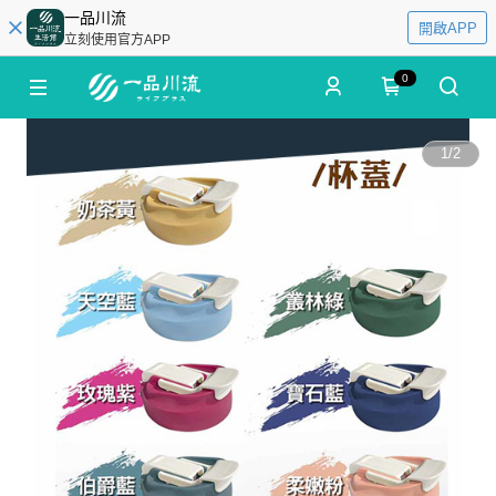
一品川流
開啟APP
立刻使用官方APP
0
1
/
2