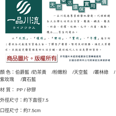
顏 色：伯爵藍
/奶茶黃
/粉嫩粉
/天空藍
/叢林綠
/
紫玫瑰
/寶石藍
材 質： PP / 矽膠
外徑尺寸：約下直徑7.5
口徑尺寸：約7.5cm