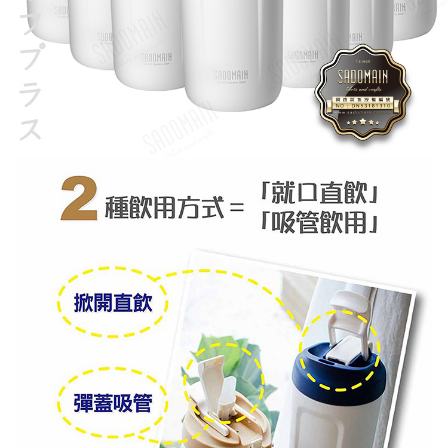
３．未成年的使用者請事先徵得法定代理人或監護人之同意方可使用
每筆NT$150，滿NT$3,000(含以上)免運費
「AFTEE先享後付」，若未經同意申辦者引起之損失，本公司不負相關責
任。
貨到付款
４．使用「AFTEE先享後付」時，將依據個別帳號之用戶狀況，依本公司即
時審查核予不同之上限額度；若仍有額度不足之情形，本公司將視審查結果
每筆NT$150，滿NT$3,000(含以上)免運費
請求用戶進行身份認證。
５．嚴禁一人註冊多個帳號或使用他人資訊註冊。若發現惡意使用之情形，
恩沛科技股份有限公司將有權停止該用戶之使用額度並採取法律行動。