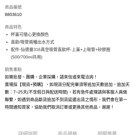
商品編號
信用卡分期付款
8803610
3 期 0 利率 每期
NT$83
21家銀行
商品特色
6 期 0 利率 每期
NT$41
21家銀行
合作金庫商業銀行
第一商業銀行
杯蓋可隨心更換顏色
華南商業銀行
彰化商業銀行
12 期 0 利率 每期
NT$20
21家銀行
合作金庫商業銀行
第一商業銀行
直飲/吸管兩種出水方式
上海商業儲蓄銀行
台北富邦商業銀行
華南商業銀行
彰化商業銀行
合作金庫商業銀行
第一商業銀行
超商取貨付款
國泰世華商業銀行
兆豐國際商業銀行
配件-仙德曼316真空吸管直飲杯-上蓋+上吸管+矽膠圈
上海商業儲蓄銀行
台北富邦商業銀行
華南商業銀行
彰化商業銀行
臺灣中小企業銀行
台中商業銀行
(500/700ml共用)
國泰世華商業銀行
兆豐國際商業銀行
LINE Pay
上海商業儲蓄銀行
台北富邦商業銀行
匯豐（台灣）商業銀行
華泰商業銀行
臺灣中小企業銀行
台中商業銀行
國泰世華商業銀行
兆豐國際商業銀行
聯邦商業銀行
遠東國際商業銀行
銷售重點
匯豐（台灣）商業銀行
華泰商業銀行
Apple Pay
臺灣中小企業銀行
台中商業銀行
元大商業銀行
永豐商業銀行
如需批發、團購、企業採購，請來信或來電洽詢！
聯邦商業銀行
遠東國際商業銀行
匯豐（台灣）商業銀行
華泰商業銀行
玉山商業銀行
星展（台灣）商業銀行
街口支付
元大商業銀行
永豐商業銀行
賣場採【現貨+預購】，如現貨分配完畢須等追加天數追加，追加天
聯邦商業銀行
遠東國際商業銀行
台新國際商業銀行
中國信託商業銀行
玉山商業銀行
星展（台灣）商業銀行
數：7~25天(不含假日與配送時間)，若有急件處理請與客服人員做
元大商業銀行
永豐商業銀行
台灣樂天信用卡公司
悠遊付
台新國際商業銀行
中國信託商業銀行
玉山商業銀行
星展（台灣）商業銀行
聯繫，如遇到商品斷貨追加不到貨延遲出貨之情形，我們會在第一
台灣樂天信用卡公司
台新國際商業銀行
中國信託商業銀行
全盈+PAY
時間通知買家，協助我們取消訂單或更換其他商品，謝謝！
台灣樂天信用卡公司
AFTEE先享後付
相關說明
【關於「AFTEE先享後付」】
詳細說明
商品規格
相關推薦
ATM付款