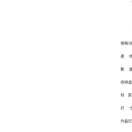
規格/
產 
數 量
收納盒
材 質
尺 寸：
內盒尺寸