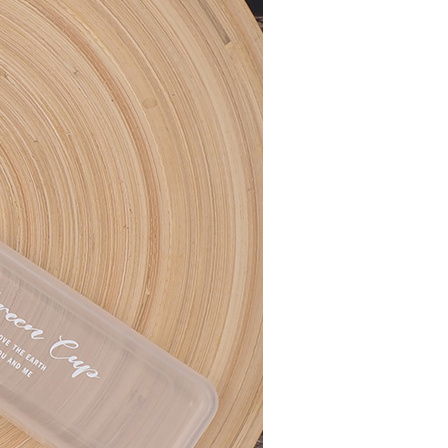
貨付款三天
否成功請以「AFTEE先享後付 」之結帳頁面顯示為準，若有關於
功／繳費後需取消欲退款等相關疑問，請聯繫「AFTEE先享後
0，滿NT$490(含以上)免運費
援中心」
https://netprotections.freshdesk.com/support/home
島取貨付款
項】
00，滿NT$1,000(含以上)免運費
恩沛科技股份有限公司提供之「AFTEE先享後付」服務完成之
依本服務之必要範圍內提供個人資料，並將交易相關給付款項請
~2天後到
讓予恩沛科技股份有限公司。
個人資料處理事宜，請瀏覽以下網址：
0，滿NT$490(含以上)免運費
ee.tw/terms/#terms3
年的使用者請事先徵得法定代理人或監護人之同意方可使用
E先享後付」，若未經同意申辦者引起之損失，本公司不負相關責
50，滿NT$3,000(含以上)免運費
AFTEE先享後付」時，將依據個別帳號之用戶狀況，依本公司
核予不同之上限額度；若仍有額度不足之情形，本公司將視審查
用戶進行身份認證。
50，滿NT$3,000(含以上)免運費
一人註冊多個帳號或使用他人資訊註冊。若發現惡意使用之情
科技股份有限公司將有權停止該用戶之使用額度並採取法律行