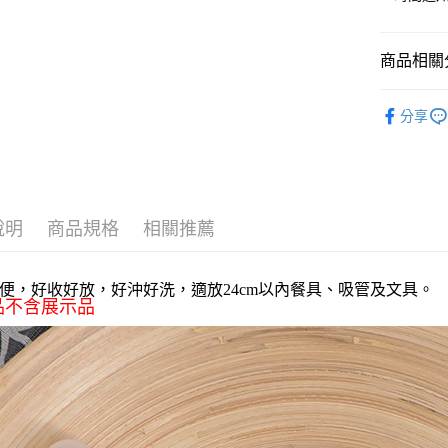
匯豐（
玉山商
街口支付
元大商
聯邦商
台新國
玉山商
元大商
台灣樂
悠遊付
台新國
商品相關分
玉山商
台灣樂
台新國
全盈+PAY
杯壺飲器
台灣樂
分享
AFTEE先
相關說明
【關於「A
ATM付款
AFTEE
便利好安
貨到付款
１．簡單
說明
商品規格
相關推薦
２．便利
３．安心
運送方式
便，好收好放，好沖好洗，適放24cm以內餐具
、吸管及文具。
【「AFT
品不含展示品
１．於結帳
全家取貨
付」結帳
每筆NT$6
２．訂單
３．收到繳
／ATM／
全家離島
※ 請注意
每筆NT$1
絡購買商品
先享後付