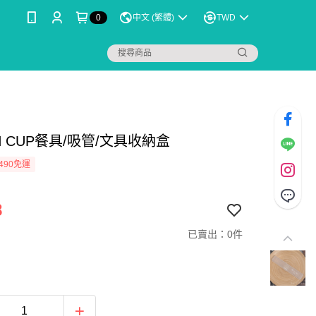
0
中文 (繁體)
TWD
N CUP餐具/吸管/文具收納盒
490免運
8
已賣出：0件