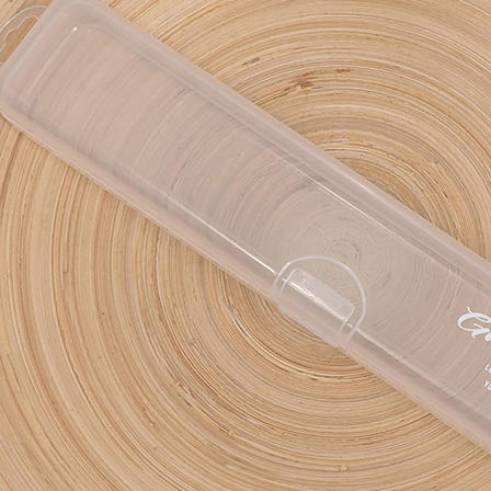
7-11取
※ 交易是
是否繳費成
每筆NT$6
付客戶支
7-11離
【注意事
每筆NT$1
１．透過由
交易，需
本島宅配1
求債權轉
２．關於
每筆NT$8
https://aft
３．未成
外島宅配
「AFTE
每筆NT$1
任。
４．使用「
貨到付款
即時審查
結果請求
每筆NT$1
５．嚴禁
形，恩沛
動。