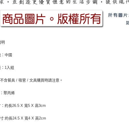
說明
地：中國
：1入組
不含餐具 / 吸管 / 文具購買時請注意。
：聚丙烯
約長26.5 X 寬5 X 高3cm
:約長24.5 X 寬4 X 高2cm