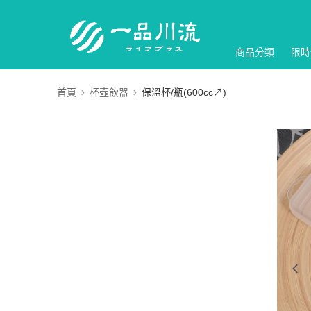
商品分類
限時
首頁
杯壺飲器
保溫杯/瓶(600cc↗)