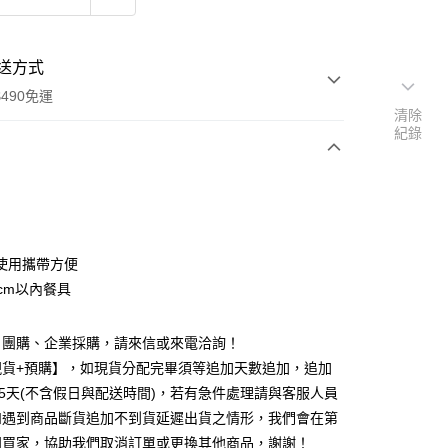
送方式
490免運
清除
紀錄
次付款
期付款
0 利率 每期
NT$16
21家銀行
使用攜帶方便
0 利率 每期
NT$8
21家銀行
庫商業銀行
第一商業銀行
4cm以內餐具
業銀行
彰化商業銀行
 0 利率 每期
NT$4
21家銀行
庫商業銀行
第一商業銀行
業儲蓄銀行
台北富邦商業銀行
業銀行
彰化商業銀行
、團購、企業採購，請來信或來電洽詢！
庫商業銀行
第一商業銀行
付款
華商業銀行
兆豐國際商業銀行
業儲蓄銀行
台北富邦商業銀行
業銀行
彰化商業銀行
現貨+預購】，如現貨分配完畢須等追加天數追加，追加
小企業銀行
台中商業銀行
華商業銀行
兆豐國際商業銀行
業儲蓄銀行
台北富邦商業銀行
台灣）商業銀行
華泰商業銀行
25天(不含假日與配送時間)，若有急件處理請與客服人員
小企業銀行
台中商業銀行
華商業銀行
兆豐國際商業銀行
業銀行
遠東國際商業銀行
如遇到商品斷貨追加不到貨延遲出貨之情形，我們會在第
台灣）商業銀行
華泰商業銀行
小企業銀行
台中商業銀行
業銀行
永豐商業銀行
業銀行
遠東國際商業銀行
知買家，協助我們取消訂單或更換其他商品，謝謝！