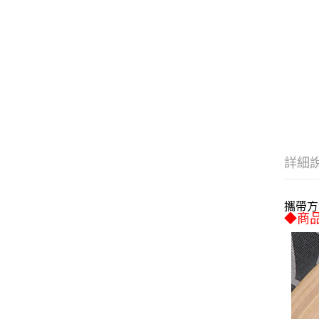
詳細
攜帶方
◆商