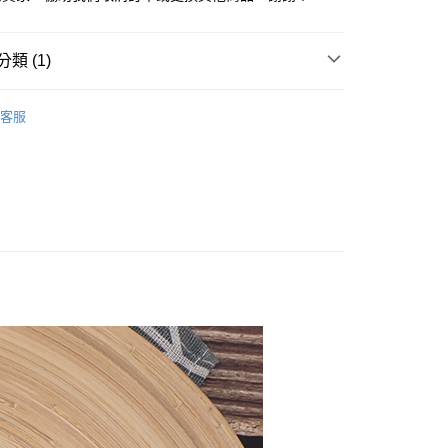
台灣）商業銀行
華泰商業銀行
業銀行
星展（台灣）商業銀行
業銀行
永豐商業銀行
業銀行
遠東國際商業銀行
際商業銀行
中國信託商業銀行
業銀行
星展（台灣）商業銀行
業銀行
永豐商業銀行
天信用卡公司
際商業銀行
中國信託商業銀行
類 (1)
業銀行
星展（台灣）商業銀行
天信用卡公司
際商業銀行
中國信託商業銀行
保溫杯/瓶(600cc↗)
天信用卡公司
客服
享後付
FTEE先享後付」】
先享後付是「在收到商品之後才付款」的支付方式。 讓您購物簡單
心！
：不需註冊會員、不需綁卡、不需儲值。
：只要手機號碼，簡訊認證，即可結帳。
：先確認商品／服務後，再付款。
EE先享後付」結帳流程】
方式選擇「AFTEE先享後付」後，將跳轉至「AFTEE先享後
付款三天後到
頁面，進行簡訊認證並確認金額後，即可完成結帳。
0，滿NT$490(含以上)免運費
成立數日內，您將收到繳費通知簡訊。
費通知簡訊後14天內，點擊此簡訊中的連結，可透過四大超商
網路銀行／等多元方式進行付款，方視為交易完成。
取貨付款
：結帳手續完成當下不需立刻繳費，但若您需要取消訂單，請聯
00，滿NT$1,000(含以上)免運費
的店家。未經商家同意取消之訂單仍視為有效，需透過AFTEE
繳納相關費用。