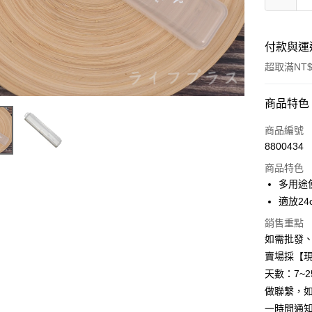
付款與運
超取滿NT$
付款方式
商品特色
信用卡一
商品編號
8800434
信用卡分
商品特色
3 期 
多用途
6 期 
合作金
適放2
華南商
12 期
合作金
銷售重點
上海商
華南商
如需批發
合作金
超商取貨
國泰世
上海商
華南商
賣場採【
臺灣中
國泰世
LINE Pay
上海商
匯豐（
天數：7~
臺灣中
國泰世
聯邦商
做聯繫，
匯豐（
Apple Pay
臺灣中
元大商
聯邦商
一時間通