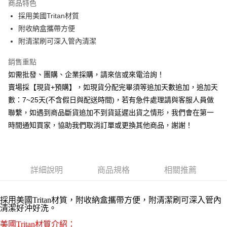
商品特色
6 期 0 利率 每期
NT$33
21家銀行
合作金庫商業銀行
第一商業銀行
採用美國Tritan材質
華南商業銀行
彰化商業銀行
12 期 0 利率 每期
NT$16
21家銀行
合作金庫商業銀行
第一商業銀行
附收納盒攜帶方便
上海商業儲蓄銀行
台北富邦商業銀行
華南商業銀行
彰化商業銀行
合作金庫商業銀行
第一商業銀行
超商取貨付款
國泰世華商業銀行
兆豐國際商業銀行
附清潔刷可深入管內清潔
上海商業儲蓄銀行
台北富邦商業銀行
華南商業銀行
彰化商業銀行
臺灣中小企業銀行
台中商業銀行
國泰世華商業銀行
兆豐國際商業銀行
LINE Pay
上海商業儲蓄銀行
台北富邦商業銀行
銷售重點
匯豐（台灣）商業銀行
華泰商業銀行
臺灣中小企業銀行
台中商業銀行
國泰世華商業銀行
兆豐國際商業銀行
聯邦商業銀行
遠東國際商業銀行
如需批發、團購、企業採購，請來信或來電洽詢！
匯豐（台灣）商業銀行
華泰商業銀行
Apple Pay
臺灣中小企業銀行
台中商業銀行
元大商業銀行
永豐商業銀行
賣場採【現貨+預購】，如現貨分配完畢須等追加天數追加，追加天
聯邦商業銀行
遠東國際商業銀行
匯豐（台灣）商業銀行
華泰商業銀行
玉山商業銀行
星展（台灣）商業銀行
街口支付
元大商業銀行
永豐商業銀行
數：7~25天(不含假日與配送時間)，若有急件處理請與客服人員做
聯邦商業銀行
遠東國際商業銀行
台新國際商業銀行
中國信託商業銀行
玉山商業銀行
星展（台灣）商業銀行
聯繫，如遇到商品斷貨追加不到貨延遲出貨之情形，我們會在第一
元大商業銀行
永豐商業銀行
台灣樂天信用卡公司
悠遊付
台新國際商業銀行
中國信託商業銀行
玉山商業銀行
星展（台灣）商業銀行
時間通知買家，協助我們取消訂單或更換其他商品，謝謝！
台灣樂天信用卡公司
台新國際商業銀行
中國信託商業銀行
全盈+PAY
台灣樂天信用卡公司
AFTEE先享後付
相關說明
詳細說明
商品規格
相關推薦
【關於「AFTEE先享後付」】
ATM付款
AFTEE先享後付是「在收到商品之後才付款」的支付方式。 讓您購物簡單
便利好安心！
採用美國Tritan材質，附收納盒攜帶方便，附清潔刷可深入管內
貨到付款
１．簡單：不需註冊會員、不需綁卡、不需儲值。
清潔好沖好洗。
２．便利：只要手機號碼，簡訊認證，即可結帳。
３．安心：先確認商品／服務後，再付款。
美國Tritan材質介紹：