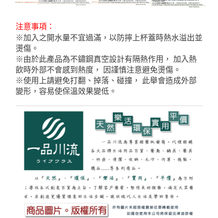
注意事項：
※加入之開水量不宜過滿，以防擰上杯蓋時熱水溢出並
燙傷。
※由於此產品為不鏽鋼真空設計有隔熱作用， 加入熱
飲時外部不會感到熱度， 因謹慎注意避免燙傷。
※使用上請避免打翻、掉落、碰撞， 此舉會造成外部
變形，容易使保溫效果變低。