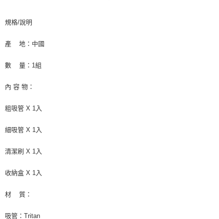
規格/說明
產 地：中國
數 量：1組
內 容 物：
粗吸管 X 1入
細吸管 X 1入
清潔刷 X 1入
收納盒 X 1入
材 質：
吸管：Tritan