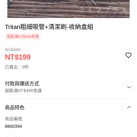
Tritan粗細吸管+清潔刷-收納盒組
超取滿NT$490免運
NT$300
NT$199
已賣出：0件
付款與運送方式
超取滿NT$490免運
付款方式
商品特色
信用卡一次付款
商品編號
信用卡分期付款
8800394
3 期 0 利率 每期
NT$66
21家銀行