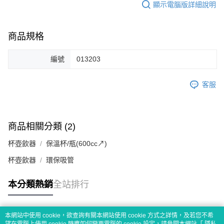
顯示電腦版詳細說明
商品規格
編號
013203
客服
商品相關分類 (2)
杯壺飲器
保溫杯/瓶(600cc↗)
杯壺飲器
環保吸管
本分類熱銷
全站排行
本網站中使用 cookie，欲查詢有關本網站使用 cookie 方式之詳情，及若您不希
熱門標籤