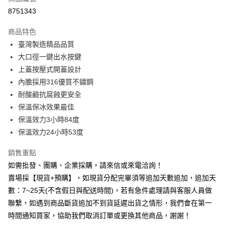
信用卡分期付款
8751343
3 期 0 利率 每期
NT$526
21家銀行
商品特色
6 期 0 利率 每期
NT$263
21家銀行
合作金庫商業銀行
第一商業銀行
臺灣製造精品品質
華南商業銀行
彰化商業銀行
12 期 0 利率 每期
NT$131
21家銀行
合作金庫商業銀行
第一商業銀行
大口徑一鍵出水按鍵
上海商業儲蓄銀行
台北富邦商業銀行
華南商業銀行
彰化商業銀行
合作金庫商業銀行
第一商業銀行
超商取貨付款
國泰世華商業銀行
兆豐國際商業銀行
上蓋按壓式開蓋設計
上海商業儲蓄銀行
台北富邦商業銀行
華南商業銀行
彰化商業銀行
臺灣中小企業銀行
台中商業銀行
內膽採用316優質不鏽鋼
國泰世華商業銀行
兆豐國際商業銀行
LINE Pay
上海商業儲蓄銀行
台北富邦商業銀行
匯豐（台灣）商業銀行
華泰商業銀行
臺灣中小企業銀行
台中商業銀行
耐酸鹼抗腐蝕更安全
國泰世華商業銀行
兆豐國際商業銀行
聯邦商業銀行
遠東國際商業銀行
匯豐（台灣）商業銀行
華泰商業銀行
Apple Pay
保溫保冰效果最佳
臺灣中小企業銀行
台中商業銀行
元大商業銀行
永豐商業銀行
聯邦商業銀行
遠東國際商業銀行
匯豐（台灣）商業銀行
華泰商業銀行
保溫效力3小時84度
玉山商業銀行
星展（台灣）商業銀行
街口支付
元大商業銀行
永豐商業銀行
聯邦商業銀行
遠東國際商業銀行
保溫效力24小時53度
台新國際商業銀行
中國信託商業銀行
玉山商業銀行
星展（台灣）商業銀行
元大商業銀行
永豐商業銀行
台灣樂天信用卡公司
悠遊付
台新國際商業銀行
中國信託商業銀行
玉山商業銀行
星展（台灣）商業銀行
銷售重點
台灣樂天信用卡公司
台新國際商業銀行
中國信託商業銀行
全盈+PAY
如需批發、團購、企業採購，請來信或來電洽詢！
台灣樂天信用卡公司
賣場採【現貨+預購】，如現貨分配完畢須等追加天數追加，追加天
AFTEE先享後付
數：7~25天(不含假日與配送時間)，若有急件處理請與客服人員做
相關說明
聯繫，如遇到商品斷貨追加不到貨延遲出貨之情形，我們會在第一
【關於「AFTEE先享後付」】
ATM付款
AFTEE先享後付是「在收到商品之後才付款」的支付方式。 讓您購物簡單
時間通知買家，協助我們取消訂單或更換其他商品，謝謝！
便利好安心！