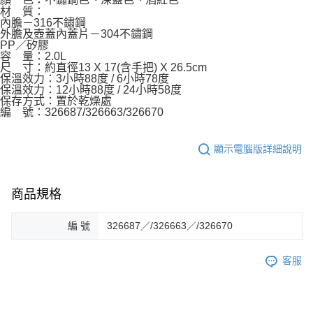
材 質：
內膽－316不鏽鋼
外膽及壺蓋內蓋片－304不鏽鋼
PP／矽膠
容 量：2.0L
尺 寸：約直徑13 X 17(含手把) X 26.5cm
保溫效力：3小時88度 / 6小時78度
保溫效力：12小時88度 / 24小時58度
保存方式：置於乾燥處
編 號：326687/326663/326670
顯示電腦版詳細說明
商品規格
編 號
326687／/326663／/326670
客服