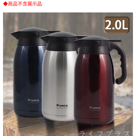
◆商品不含展示品
任。
４．使用「AFTEE先享後付」時，將依據個別帳號之用戶狀況，依本公司即
時審查核予不同之上限額度；若仍有額度不足之情形，本公司將視審查結果
請求用戶進行身份認證。
５．嚴禁一人註冊多個帳號或使用他人資訊註冊。若發現惡意使用之情形，
恩沛科技股份有限公司將有權停止該用戶之使用額度並採取法律行動。