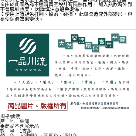
※由於此產品為不鏽鋼真空設計有隔熱作用， 加入熱飲時外部
不會感到熱度， 因謹慎注意避免燙傷。
※使用上請避免打翻、掉落、碰撞， 此舉會造成外部變形，容
易使保溫效果變低。
規格/說明
產 地：臺灣
◆商品不含展示品
數 量：1支組
顏 色：不鏽鋼色、深藍色、酒紅色