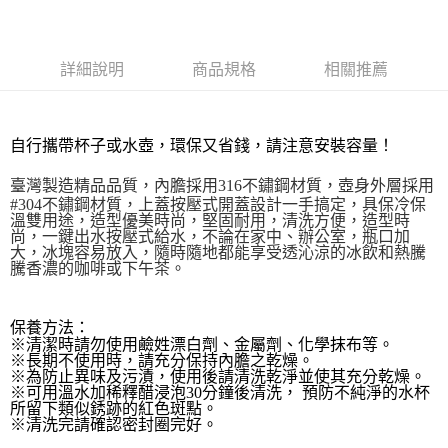
貨到付款
１．簡單：不需註冊會員、不需綁卡、不需儲值。
２．便利：只要手機號碼，簡訊認證，即可結帳。
３．安心：先確認商品／服務後，再付款。
運送方式
詳細說明
商品規格
相關推薦
【「AFTEE先享後付」結帳流程】
全家取貨付款三天後到
１．於結帳方式選擇「AFTEE先享後付」後，將跳轉至「AFTEE先享後付」
每筆NT$60，滿NT$490(含以上)免運費
結帳頁面，進行簡訊認證並確認金額後，即可完成結帳。
２．訂單成立數日內，您將收到繳費通知簡訊。
自行攜帶杯子或水壺，環保又省錢，請注意安裝容量！
全家離島取貨付款
３．收到繳費通知簡訊後14天內，點擊此簡訊中的連結，可透過四大超商／
ATM／網路銀行／等多元方式進行付款，方視為交易完成。
每筆NT$100，滿NT$1,000(含以上)免運費
臺灣製造
精品品質，內膽採用316不鏽鋼材質，壺身外層
採用
※ 請注意：結帳手續完成當下不需立刻繳費，但若您需要取消訂單，請聯絡
#304不鏽鋼材質，上蓋按壓式開蓋設計一手搞定，
具保冷保
購買商品的店家。未經商家同意取消之訂單仍視為有效，需透過AFTEE先享
溫雙用途，造型優美時尚，堅固耐用，清洗方便，造型時
7-11取貨付款三天
後付繳納相關費用。
尚
，
一鍵出水按壓式給水
，不論在家中、辦公室，瓶口加
每筆NT$60，滿NT$490(含以上)免運費
※ 交易是否成功請以「AFTEE先享後付 」之結帳頁面顯示為準，若有關於
大，冰塊容易放入，
隨時隨地都能享受透沁涼的冰飲和熱騰
是否繳費成功／繳費後需取消欲退款等相關疑問，請聯繫「AFTEE先享後付
騰
香濃的咖啡或下午茶。
客戶支援中心」
https://netprotections.freshdesk.com/support/home
7-11離島取貨付款
每筆NT$100，滿NT$1,000(含以上)免運費
【注意事項】
保養方法：
１．透過由恩沛科技股份有限公司提供之「AFTEE先享後付」服務完成之交
※清潔時請勿使用鹼姓漂白劑、金屬劑、化學抹布等。
本島宅配1~2天後到
易，需依本服務之必要範圍內提供個人資料，並將交易相關給付款項請求債
※長期不使用時，請充分保持內膽之乾燥。
權轉讓予恩沛科技股份有限公司。
每筆NT$80，滿NT$490(含以上)免運費
※為防止異味及污漬，使用後請清洗乾淨並使其充分乾燥。
２．關於個人資料處理事宜，請瀏覽以下網址：
※可用溫水加稀釋醋浸泡30分鐘後清洗， 預防不純淨的水杯
所留下類似銹跡的紅色斑點。
https://aftee.tw/terms/#terms3
貨到付款
※清洗完請確認密封圈完好。
３．未成年的使用者請事先徵得法定代理人或監護人之同意方可使用
每筆NT$150，滿NT$3,000(含以上)免運費
「AFTEE先享後付」，若未經同意申辦者引起之損失，本公司不負相關責