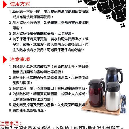
注意事項：
※加入之開水量不宜過滿，以防擰上杯蓋時熱水溢出並燙傷。