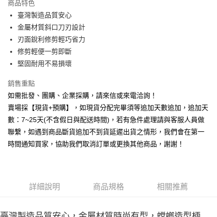
商品特色
6 期 0 利率 每期
NT$29
21家銀行
合作金庫商業銀行
第一商業銀行
臺灣製造品質安心
華南商業銀行
彰化商業銀行
12 期 0 利率 每期
NT$14
21家銀行
合作金庫商業銀行
第一商業銀行
金屬材質斜口刀刃設計
上海商業儲蓄銀行
台北富邦商業銀行
華南商業銀行
彰化商業銀行
合作金庫商業銀行
第一商業銀行
超商取貨付款
國泰世華商業銀行
兆豐國際商業銀行
刃面銳利修剪輕巧省力
上海商業儲蓄銀行
台北富邦商業銀行
華南商業銀行
彰化商業銀行
臺灣中小企業銀行
台中商業銀行
修剪輕便一剪即斷
國泰世華商業銀行
兆豐國際商業銀行
LINE Pay
上海商業儲蓄銀行
台北富邦商業銀行
匯豐（台灣）商業銀行
華泰商業銀行
臺灣中小企業銀行
台中商業銀行
堅固耐用不易損壞
國泰世華商業銀行
兆豐國際商業銀行
聯邦商業銀行
遠東國際商業銀行
匯豐（台灣）商業銀行
華泰商業銀行
Apple Pay
臺灣中小企業銀行
台中商業銀行
元大商業銀行
永豐商業銀行
銷售重點
聯邦商業銀行
遠東國際商業銀行
匯豐（台灣）商業銀行
華泰商業銀行
玉山商業銀行
星展（台灣）商業銀行
街口支付
元大商業銀行
永豐商業銀行
如需批發、團購、企業採購，請來信或來電洽詢！
聯邦商業銀行
遠東國際商業銀行
台新國際商業銀行
中國信託商業銀行
玉山商業銀行
星展（台灣）商業銀行
賣場採【現貨+預購】，如現貨分配完畢須等追加天數追加，追加天
元大商業銀行
永豐商業銀行
台灣樂天信用卡公司
悠遊付
台新國際商業銀行
中國信託商業銀行
玉山商業銀行
星展（台灣）商業銀行
數：7~25天(不含假日與配送時間)，若有急件處理請與客服人員做
台灣樂天信用卡公司
台新國際商業銀行
中國信託商業銀行
全盈+PAY
聯繫，如遇到商品斷貨追加不到貨延遲出貨之情形，我們會在第一
台灣樂天信用卡公司
時間通知買家，協助我們取消訂單或更換其他商品，謝謝！
AFTEE先享後付
相關說明
【關於「AFTEE先享後付」】
ATM付款
AFTEE先享後付是「在收到商品之後才付款」的支付方式。 讓您購物簡單
詳細說明
商品規格
相關推薦
便利好安心！
貨到付款
１．簡單：不需註冊會員、不需綁卡、不需儲值。
２．便利：只要手機號碼，簡訊認證，即可結帳。
３．安心：先確認商品／服務後，再付款。
臺灣製造品質安心，金屬材質時尚有型，螳螂造型柄