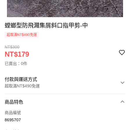
螳螂型防飛濺集屑斜口指甲剪-中
超取滿NT$490免運
NT$300
NT$179
已賣出：0件
付款與運送方式
超取滿NT$490免運
付款方式
商品特色
信用卡一次付款
商品編號
信用卡分期付款
8695707
3 期 0 利率 每期
NT$59
21家銀行