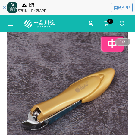
一品川流
開啟APP
立刻使用官方APP
0
1
/
3