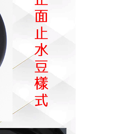
否成功請以「AFTEE先享後付 」之結帳頁面顯示為準，若有關於
功／繳費後需取消欲退款等相關疑問，請聯繫「AFTEE先享後
0，滿NT$490(含以上)免運費
援中心」
https://netprotections.freshdesk.com/support/home
島取貨付款
項】
00，滿NT$1,000(含以上)免運費
恩沛科技股份有限公司提供之「AFTEE先享後付」服務完成之
依本服務之必要範圍內提供個人資料，並將交易相關給付款項請
~2天後到
讓予恩沛科技股份有限公司。
個人資料處理事宜，請瀏覽以下網址：
0，滿NT$490(含以上)免運費
ee.tw/terms/#terms3
年的使用者請事先徵得法定代理人或監護人之同意方可使用
E先享後付」，若未經同意申辦者引起之損失，本公司不負相關責
50，滿NT$3,000(含以上)免運費
AFTEE先享後付」時，將依據個別帳號之用戶狀況，依本公司
核予不同之上限額度；若仍有額度不足之情形，本公司將視審查
用戶進行身份認證。
50，滿NT$3,000(含以上)免運費
一人註冊多個帳號或使用他人資訊註冊。若發現惡意使用之情
科技股份有限公司將有權停止該用戶之使用額度並採取法律行