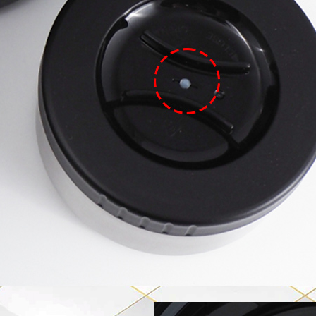
※ 交易是
是否繳費成
每筆NT$6
付客戶支
7-11離
【注意事
每筆NT$1
１．透過由
交易，需
本島宅配1
求債權轉
２．關於
每筆NT$8
https://aft
３．未成
外島宅配
「AFTE
每筆NT$1
任。
４．使用「
貨到付款
即時審查
結果請求
每筆NT$1
５．嚴禁
形，恩沛
動。