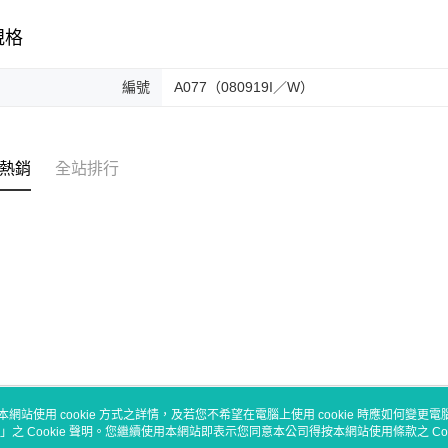
規格
編號
A077（080919I／W）
熱銷
全站排行
本網站使用 cookie 方式之詳情，及若您不希望在電腦上使用 cookie 時應如何變更電腦的
」之 Cookie 聲明。您繼續使用本網站即表示您同意本公司得按本網站使用條款之 Coo
關於我們
客服資訊