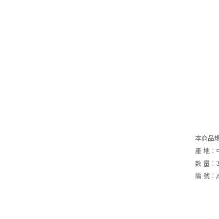
本商品
產 地：
數 量：
編 號：