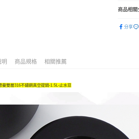
玉山商
街口支付
元大商
聯邦商
台新國
商品相關分
玉山商
元大商
台灣樂
悠遊付
台新國
玉山商
各式配件
台灣樂
台新國
全盈+PAY
分享
台灣樂
AFTEE先
相關說明
【關於「A
ATM付款
AFTEE
說明
商品規格
相關推薦
便利好安
貨到付款
１．簡單
２．便利
３．安心
德曼雙層316不鏽鋼真空提鍋-1.5L-止水豆
運送方式
【「AFT
１．於結帳
全家取貨
付」結帳
每筆NT$6
２．訂單
３．收到繳
／ATM／
全家離島
※ 請注意
每筆NT$1
絡購買商品
先享後付
7-11取