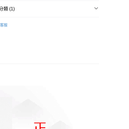
業銀行
星展（台灣）商業銀行
業銀行
永豐商業銀行
業銀行
遠東國際商業銀行
際商業銀行
中國信託商業銀行
類 (1)
業銀行
星展（台灣）商業銀行
業銀行
永豐商業銀行
天信用卡公司
際商業銀行
中國信託商業銀行
業銀行
星展（台灣）商業銀行
專區
天信用卡公司
際商業銀行
中國信託商業銀行
客服
天信用卡公司
享後付
FTEE先享後付」】
先享後付是「在收到商品之後才付款」的支付方式。 讓您購物簡單
心！
：不需註冊會員、不需綁卡、不需儲值。
：只要手機號碼，簡訊認證，即可結帳。
：先確認商品／服務後，再付款。
EE先享後付」結帳流程】
方式選擇「AFTEE先享後付」後，將跳轉至「AFTEE先享後
付款三天後到
頁面，進行簡訊認證並確認金額後，即可完成結帳。
0，滿NT$490(含以上)免運費
成立數日內，您將收到繳費通知簡訊。
費通知簡訊後14天內，點擊此簡訊中的連結，可透過四大超商
網路銀行／等多元方式進行付款，方視為交易完成。
取貨付款
：結帳手續完成當下不需立刻繳費，但若您需要取消訂單，請聯
00，滿NT$1,000(含以上)免運費
的店家。未經商家同意取消之訂單仍視為有效，需透過AFTEE
繳納相關費用。
貨付款三天