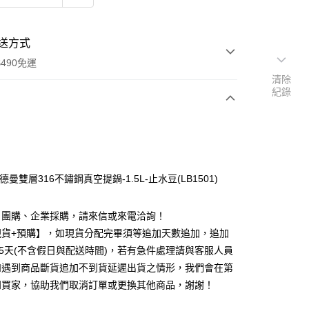
送方式
490免運
清除
紀錄
次付款
期付款
0 利率 每期
NT$59
21家銀行
德曼雙層316不鏽鋼真空提鍋-1.5L-止水豆(LB1501)
0 利率 每期
NT$29
21家銀行
庫商業銀行
第一商業銀行
業銀行
彰化商業銀行
 0 利率 每期
NT$14
21家銀行
庫商業銀行
第一商業銀行
、團購、企業採購，請來信或來電洽詢！
業儲蓄銀行
台北富邦商業銀行
業銀行
彰化商業銀行
現貨+預購】，如現貨分配完畢須等追加天數追加，追加
庫商業銀行
第一商業銀行
付款
華商業銀行
兆豐國際商業銀行
業儲蓄銀行
台北富邦商業銀行
業銀行
彰化商業銀行
25天(不含假日與配送時間)，若有急件處理請與客服人員
小企業銀行
台中商業銀行
華商業銀行
兆豐國際商業銀行
業儲蓄銀行
台北富邦商業銀行
台灣）商業銀行
華泰商業銀行
如遇到商品斷貨追加不到貨延遲出貨之情形，我們會在第
小企業銀行
台中商業銀行
華商業銀行
兆豐國際商業銀行
業銀行
遠東國際商業銀行
知買家，協助我們取消訂單或更換其他商品，謝謝！
台灣）商業銀行
華泰商業銀行
小企業銀行
台中商業銀行
業銀行
永豐商業銀行
業銀行
遠東國際商業銀行
台灣）商業銀行
華泰商業銀行