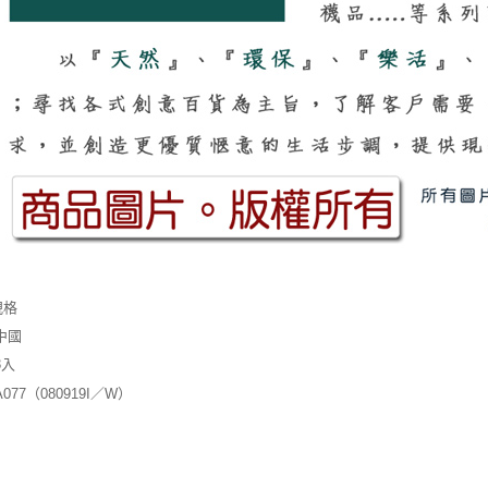
規格
中國
3入
A077（080919I／W）