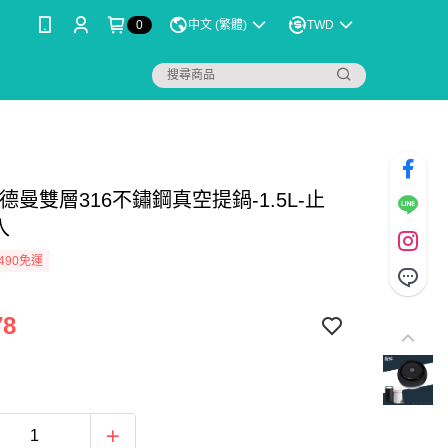
0
中文 (繁體)
TWD
德曼雙層316不鏽鋼真空提鍋-1.5L-止
入
490免運
78