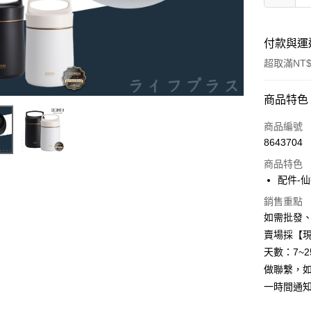
付款與運
超取滿NT$
付款方式
商品特色
信用卡一
商品編號
8643704
信用卡分
商品特色
3 期 
配件-仙
6 期 
合作金
銷售重點
華南商
12 期
合作金
如需批發
上海商
華南商
賣場採【
合作金
超商取貨
國泰世
上海商
華南商
天數：7~
臺灣中
國泰世
LINE Pay
上海商
匯豐（
做聯繫，
臺灣中
國泰世
聯邦商
一時間通
匯豐（
Apple Pay
臺灣中
元大商
聯邦商
匯豐（