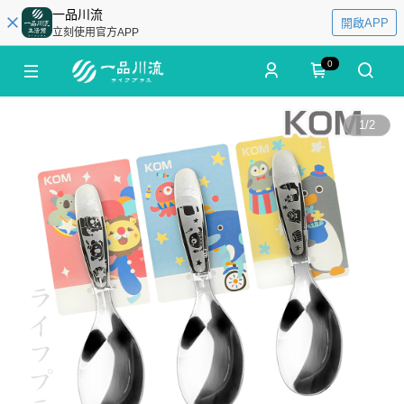
一品川流
開啟APP
立刻使用官方APP
0
1
/
2