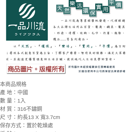
本商品規格
產 地：中國
數 量：1入
材 質：316不鏽鋼
尺 寸：約長13 X 寬3.7cm
保存方式：置於乾燥處