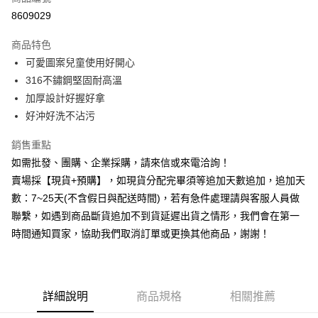
信用卡分期付款
8609029
3 期 0 利率 每期
NT$33
21家銀行
商品特色
6 期 0 利率 每期
NT$16
21家銀行
合作金庫商業銀行
第一商業銀行
可愛圖案兒童使用好開心
華南商業銀行
彰化商業銀行
12 期 0 利率 每期
NT$8
21家銀行
合作金庫商業銀行
第一商業銀行
316不鏽鋼堅固耐高溫
上海商業儲蓄銀行
台北富邦商業銀行
華南商業銀行
彰化商業銀行
合作金庫商業銀行
第一商業銀行
超商取貨付款
國泰世華商業銀行
兆豐國際商業銀行
加厚設計好握好拿
上海商業儲蓄銀行
台北富邦商業銀行
華南商業銀行
彰化商業銀行
臺灣中小企業銀行
台中商業銀行
好沖好洗不沾污
國泰世華商業銀行
兆豐國際商業銀行
LINE Pay
上海商業儲蓄銀行
台北富邦商業銀行
匯豐（台灣）商業銀行
華泰商業銀行
臺灣中小企業銀行
台中商業銀行
國泰世華商業銀行
兆豐國際商業銀行
聯邦商業銀行
遠東國際商業銀行
銷售重點
匯豐（台灣）商業銀行
華泰商業銀行
Apple Pay
臺灣中小企業銀行
台中商業銀行
元大商業銀行
永豐商業銀行
如需批發、團購、企業採購，請來信或來電洽詢！
聯邦商業銀行
遠東國際商業銀行
匯豐（台灣）商業銀行
華泰商業銀行
玉山商業銀行
星展（台灣）商業銀行
街口支付
元大商業銀行
永豐商業銀行
賣場採【現貨+預購】，如現貨分配完畢須等追加天數追加，追加天
聯邦商業銀行
遠東國際商業銀行
台新國際商業銀行
中國信託商業銀行
玉山商業銀行
星展（台灣）商業銀行
數：7~25天(不含假日與配送時間)，若有急件處理請與客服人員做
元大商業銀行
永豐商業銀行
台灣樂天信用卡公司
悠遊付
台新國際商業銀行
中國信託商業銀行
玉山商業銀行
星展（台灣）商業銀行
聯繫，如遇到商品斷貨追加不到貨延遲出貨之情形，我們會在第一
台灣樂天信用卡公司
台新國際商業銀行
中國信託商業銀行
全盈+PAY
時間通知買家，協助我們取消訂單或更換其他商品，謝謝！
台灣樂天信用卡公司
AFTEE先享後付
相關說明
【關於「AFTEE先享後付」】
詳細說明
商品規格
相關推薦
ATM付款
AFTEE先享後付是「在收到商品之後才付款」的支付方式。 讓您購物簡單
便利好安心！