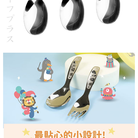
任。
貨到付款
４．使用「AFTEE先享後付」時，將依據個別帳號之用戶狀況，依本公司即
時審查核予不同之上限額度；若仍有額度不足之情形，本公司將視審查結果
每筆NT$150，滿NT$3,000(含以上)免運費
請求用戶進行身份認證。
５．嚴禁一人註冊多個帳號或使用他人資訊註冊。若發現惡意使用之情形，
恩沛科技股份有限公司將有權停止該用戶之使用額度並採取法律行動。