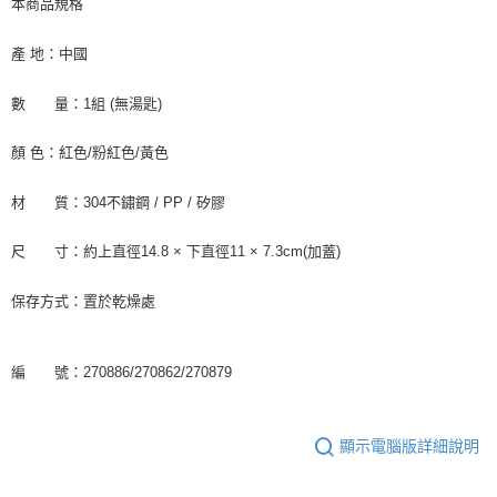
本商品規格
產 地：中國
數 量：1組 (無湯匙)
顏 色：紅色/粉紅色/黃色
材 質：304不鏽鋼 / PP / 矽膠
尺 寸：約上直徑14.8 × 下直徑11 × 7.3cm(加蓋)
保存方式：置於乾燥處
編 號：270886/270862/270879
顯示電腦版詳細說明