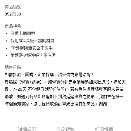
商品編號
信用卡分期付款
8527333
3 期 0 利率 每期
NT$99
21家銀行
商品特色
6 期 0 利率 每期
NT$49
21家銀行
合作金庫商業銀行
第一商業銀行
可愛卡通圖案
華南商業銀行
彰化商業銀行
12 期 0 利率 每期
NT$24
21家銀行
合作金庫商業銀行
第一商業銀行
採用304高級不鏽鋼材質
上海商業儲蓄銀行
台北富邦商業銀行
華南商業銀行
彰化商業銀行
合作金庫商業銀行
第一商業銀行
超商取貨付款
國泰世華商業銀行
兆豐國際商業銀行
PP外層隔熱安全不燙手
上海商業儲蓄銀行
台北富邦商業銀行
華南商業銀行
彰化商業銀行
臺灣中小企業銀行
台中商業銀行
附蓋密封好沖好洗不沾污
國泰世華商業銀行
兆豐國際商業銀行
LINE Pay
上海商業儲蓄銀行
台北富邦商業銀行
匯豐（台灣）商業銀行
華泰商業銀行
臺灣中小企業銀行
台中商業銀行
國泰世華商業銀行
兆豐國際商業銀行
聯邦商業銀行
遠東國際商業銀行
銷售重點
匯豐（台灣）商業銀行
華泰商業銀行
Apple Pay
臺灣中小企業銀行
台中商業銀行
元大商業銀行
永豐商業銀行
如需批發、團購、企業採購，請來信或來電洽詢！
聯邦商業銀行
遠東國際商業銀行
匯豐（台灣）商業銀行
華泰商業銀行
玉山商業銀行
星展（台灣）商業銀行
街口支付
元大商業銀行
永豐商業銀行
賣場採【現貨+預購】，如現貨分配完畢須等追加天數追加，追加天
聯邦商業銀行
遠東國際商業銀行
台新國際商業銀行
中國信託商業銀行
玉山商業銀行
星展（台灣）商業銀行
數：7~25天(不含假日與配送時間)，若有急件處理請與客服人員做
元大商業銀行
永豐商業銀行
台灣樂天信用卡公司
悠遊付
台新國際商業銀行
中國信託商業銀行
玉山商業銀行
星展（台灣）商業銀行
聯繫，如遇到商品斷貨追加不到貨延遲出貨之情形，我們會在第一
台灣樂天信用卡公司
台新國際商業銀行
中國信託商業銀行
全盈+PAY
時間通知買家，協助我們取消訂單或更換其他商品，謝謝！
台灣樂天信用卡公司
AFTEE先享後付
相關說明
【關於「AFTEE先享後付」】
詳細說明
商品規格
相關推薦
ATM付款