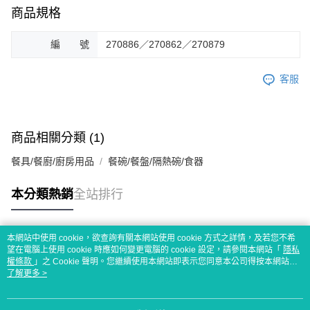
商品規格
編 號
270886／270862／270879
客服
商品相關分類 (1)
餐具/餐廚/廚房用品
餐碗/餐盤/隔熱碗/食器
本分類熱銷
全站排行
本網站中使用 cookie，欲查詢有關本網站使用 cookie 方式之詳情，及若您不希
熱門標籤
望在電腦上使用 cookie 時應如何變更電腦的 cookie 設定，請參閱本網站「
隱私
權條款
」之 Cookie 聲明。您繼續使用本網站即表示您同意本公司得按本網站使
用條款之 Cookie 聲明使用 cookie。
了解更多 >