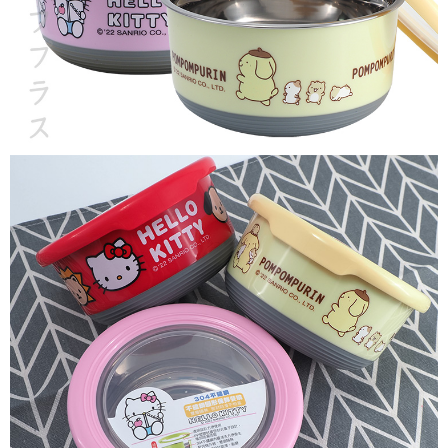
３．未成年的使用者請事先徵得法定代理人或監護人之同意方可使用
每筆NT$150，滿NT$3,000(含以上)免運費
「AFTEE先享後付」，若未經同意申辦者引起之損失，本公司不負相關責
任。
貨到付款
４．使用「AFTEE先享後付」時，將依據個別帳號之用戶狀況，依本公司即
時審查核予不同之上限額度；若仍有額度不足之情形，本公司將視審查結果
每筆NT$150，滿NT$3,000(含以上)免運費
請求用戶進行身份認證。
５．嚴禁一人註冊多個帳號或使用他人資訊註冊。若發現惡意使用之情形，
恩沛科技股份有限公司將有權停止該用戶之使用額度並採取法律行動。