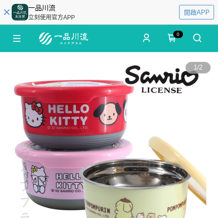
一品川流
開啟APP
立刻使用官方APP
0
1
/
2