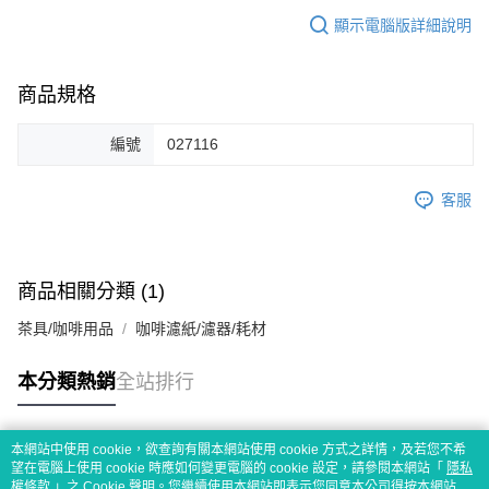
顯示電腦版詳細說明
商品規格
編號
027116
客服
商品相關分類 (1)
茶具/咖啡用品
咖啡濾紙/濾器/耗材
本分類熱銷
全站排行
本網站中使用 cookie，欲查詢有關本網站使用 cookie 方式之詳情，及若您不希
熱門標籤
望在電腦上使用 cookie 時應如何變更電腦的 cookie 設定，請參閱本網站「
隱私
權條款
」之 Cookie 聲明。您繼續使用本網站即表示您同意本公司得按本網站使