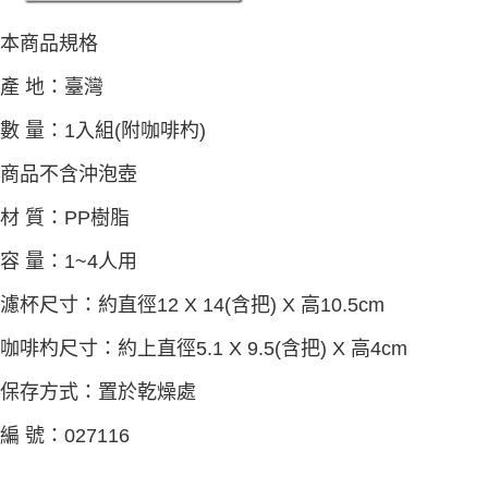
本商品規格
產 地：臺灣
數 量：1入組(附咖啡杓)
商品不含沖泡壺
材 質：PP樹脂
容 量：1~4人用
濾杯尺寸：約直徑12 X 14(含把) X 高10.5cm
咖啡杓尺寸：約上直徑5.1 X 9.5(含把) X 高4cm
保存方式：置於乾燥處
編 號：027116