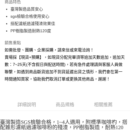
商品特色
6 期 0 利率 每期
NT$28
21家銀行
合作金庫商業銀行
第一商業銀行
臺灣製造品質安心
華南商業銀行
彰化商業銀行
12 期 0 利率 每期
NT$14
21家銀行
合作金庫商業銀行
第一商業銀行
sgs檢驗合格使用安心
上海商業儲蓄銀行
台北富邦商業銀行
華南商業銀行
彰化商業銀行
合作金庫商業銀行
第一商業銀行
超商取貨付款
國泰世華商業銀行
兆豐國際商業銀行
搭配濾紙過濾殘渣效果佳
上海商業儲蓄銀行
台北富邦商業銀行
華南商業銀行
彰化商業銀行
臺灣中小企業銀行
台中商業銀行
PP樹脂製造耐熱120度
國泰世華商業銀行
兆豐國際商業銀行
LINE Pay
上海商業儲蓄銀行
台北富邦商業銀行
匯豐（台灣）商業銀行
華泰商業銀行
臺灣中小企業銀行
台中商業銀行
國泰世華商業銀行
兆豐國際商業銀行
聯邦商業銀行
遠東國際商業銀行
銷售重點
匯豐（台灣）商業銀行
華泰商業銀行
Apple Pay
臺灣中小企業銀行
台中商業銀行
元大商業銀行
永豐商業銀行
如需批發、團購、企業採購，請來信或來電洽詢！
聯邦商業銀行
遠東國際商業銀行
匯豐（台灣）商業銀行
華泰商業銀行
玉山商業銀行
星展（台灣）商業銀行
街口支付
元大商業銀行
永豐商業銀行
賣場採【現貨+預購】，如現貨分配完畢須等追加天數追加，追加天
聯邦商業銀行
遠東國際商業銀行
台新國際商業銀行
中國信託商業銀行
玉山商業銀行
星展（台灣）商業銀行
數：7~25天(不含假日與配送時間)，若有急件處理請與客服人員做
元大商業銀行
永豐商業銀行
台灣樂天信用卡公司
悠遊付
台新國際商業銀行
中國信託商業銀行
玉山商業銀行
星展（台灣）商業銀行
聯繫，如遇到商品斷貨追加不到貨延遲出貨之情形，我們會在第一
台灣樂天信用卡公司
台新國際商業銀行
中國信託商業銀行
全盈+PAY
時間通知買家，協助我們取消訂單或更換其他商品，謝謝！
台灣樂天信用卡公司
AFTEE先享後付
相關說明
【關於「AFTEE先享後付」】
詳細說明
商品規格
相關推薦
ATM付款
AFTEE先享後付是「在收到商品之後才付款」的支付方式。 讓您購物簡單
便利好安心！
貨到付款
１．簡單：不需註冊會員、不需綁卡、不需儲值。
臺灣製造SGS檢驗合格，1~4人適用，附標準咖啡杓，搭
２．便利：只要手機號碼，簡訊認證，即可結帳。
配錐形濾紙過濾咖啡粉的殘渣，PP樹脂製造，耐熱120
３．安心：先確認商品／服務後，再付款。