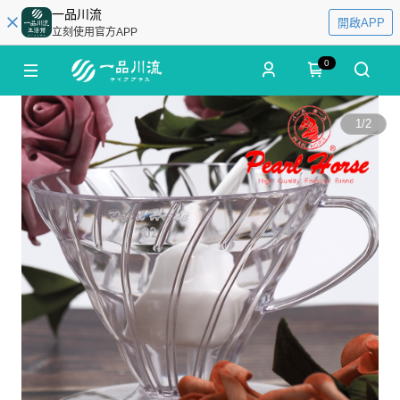
一品川流
開啟APP
立刻使用官方APP
0
1
/
2