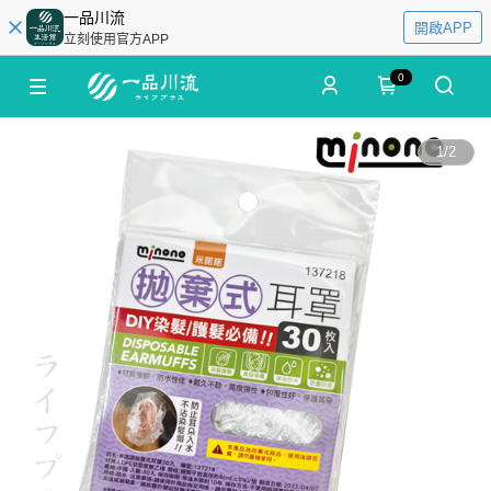
一品川流
開啟APP
立刻使用官方APP
0
1
/
2