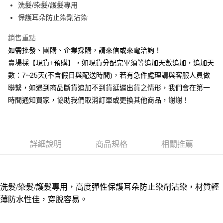
洗髮/染髮/護髮專用
華南商業銀行
彰化商業銀行
12 期 0 利率 每期
NT$4
21家銀行
合作金庫商業銀行
第一商業銀行
保護耳朵防止染劑沾染
上海商業儲蓄銀行
台北富邦商業銀行
華南商業銀行
彰化商業銀行
合作金庫商業銀行
第一商業銀行
超商取貨付款
國泰世華商業銀行
兆豐國際商業銀行
上海商業儲蓄銀行
台北富邦商業銀行
華南商業銀行
彰化商業銀行
銷售重點
臺灣中小企業銀行
台中商業銀行
國泰世華商業銀行
兆豐國際商業銀行
LINE Pay
上海商業儲蓄銀行
台北富邦商業銀行
如需批發、團購、企業採購，請來信或來電洽詢！
匯豐（台灣）商業銀行
華泰商業銀行
臺灣中小企業銀行
台中商業銀行
國泰世華商業銀行
兆豐國際商業銀行
聯邦商業銀行
遠東國際商業銀行
賣場採【現貨+預購】，如現貨分配完畢須等追加天數追加，追加天
匯豐（台灣）商業銀行
華泰商業銀行
Apple Pay
臺灣中小企業銀行
台中商業銀行
元大商業銀行
永豐商業銀行
數：7~25天(不含假日與配送時間)，若有急件處理請與客服人員做
聯邦商業銀行
遠東國際商業銀行
匯豐（台灣）商業銀行
華泰商業銀行
玉山商業銀行
星展（台灣）商業銀行
街口支付
元大商業銀行
永豐商業銀行
聯繫，如遇到商品斷貨追加不到貨延遲出貨之情形，我們會在第一
聯邦商業銀行
遠東國際商業銀行
台新國際商業銀行
中國信託商業銀行
玉山商業銀行
星展（台灣）商業銀行
時間通知買家，協助我們取消訂單或更換其他商品，謝謝！
元大商業銀行
永豐商業銀行
台灣樂天信用卡公司
悠遊付
台新國際商業銀行
中國信託商業銀行
玉山商業銀行
星展（台灣）商業銀行
台灣樂天信用卡公司
台新國際商業銀行
中國信託商業銀行
全盈+PAY
台灣樂天信用卡公司
AFTEE先享後付
詳細說明
商品規格
相關推薦
相關說明
【關於「AFTEE先享後付」】
ATM付款
AFTEE先享後付是「在收到商品之後才付款」的支付方式。 讓您購物簡單
便利好安心！
洗髮/染髮/護髮專用，高度彈性保護耳朵防止染劑沾染
，材質輕
貨到付款
１．簡單：不需註冊會員、不需綁卡、不需儲值。
薄防水性佳
，穿脫容易。
２．便利：只要手機號碼，簡訊認證，即可結帳。
３．安心：先確認商品／服務後，再付款。
運送方式