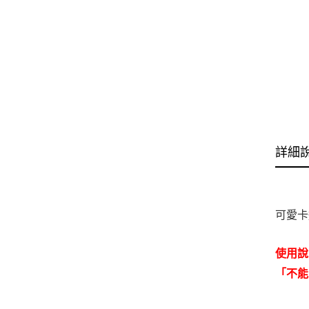
詳細
可愛卡
使用說
「不能