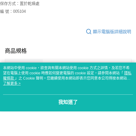
保存方式：置於乾燥處
編 號：005104
顯示電腦版詳細說明
商品規格
編號
005104
本網站中使用 cookie，欲查詢有關本網站使用 cookie 方式之詳情，及若您不希
望在電腦上使用 cookie 時應如何變更電腦的 cookie 設定，請參閱本網站「
隱私
權條款
」之 Cookie 聲明。您繼續使用本網站即表示您同意本公司得按本網站使
客服
用條款之 Cookie 聲明使用 cookie。
了解更多 >
我知道了
商品相關分類 (1)
廚用鍋具
不沾平底鍋/平煎鍋
本分類熱銷
全站排行