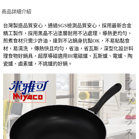
１．於結帳方式選擇「AFTEE先享後付」後，將跳轉至「AFTEE先享後付」
每筆NT$80，滿NT$490(含以上)免運費
結帳頁面，進行簡訊認證並確認金額後，即可完成結帳。
商品詳細介紹
２．訂單成立數日內，您將收到繳費通知簡訊。
外島宅配
３．收到繳費通知簡訊後14天內，點擊此簡訊中的連結，可透過四大超商／
ATM／網路銀行／等多元方式進行付款，方視為交易完成。
台灣製造品質安心，通過SGS檢測品質安心，採用最新合金
每筆NT$150，滿NT$3,000(含以上)免運費
※ 請注意：結帳手續完成當下不需立刻繳費，但若您需要取消訂單，請聯絡
精工製作，採用黑晶不沾塗層耐用不沾處理，導熱更均勻，
購買商品的店家。未經商家同意取消之訂單仍視為有效，需透過AFTEE先享
貨到付款
煎煮食材只需少許油，達到不沾鍋身抗黏OK，不易粘黏食
後付繳納相關費用。
每筆NT$150，滿NT$3,000(含以上)免運費
※ 交易是否成功請以「AFTEE先享後付 」之結帳頁面顯示為準，若有關於
材，易清洗 ，傳熱快且均勻，省油，省瓦斯，深型化設計料
是否繳費成功／繳費後需取消欲退款等相關疑問，請聯繫「AFTEE先享後付
理食物好鍋具，超厚導磁適用IH電磁爐、瓦斯爐、電爐、陶
客戶支援中心」
https://netprotections.freshdesk.com/support/home
瓷爐、鹵素爐，不挑爐的好鍋‬。
【注意事項】
１．透過由恩沛科技股份有限公司提供之「AFTEE先享後付」服務完成之交
易，需依本服務之必要範圍內提供個人資料，並將交易相關給付款項請求債
權轉讓予恩沛科技股份有限公司。
２．關於個人資料處理事宜，請瀏覽以下網址：
https://aftee.tw/terms/#terms3
３．未成年的使用者請事先徵得法定代理人或監護人之同意方可使用
「AFTEE先享後付」，若未經同意申辦者引起之損失，本公司不負相關責
任。
４．使用「AFTEE先享後付」時，將依據個別帳號之用戶狀況，依本公司即
時審查核予不同之上限額度；若仍有額度不足之情形，本公司將視審查結果
請求用戶進行身份認證。
５．嚴禁一人註冊多個帳號或使用他人資訊註冊。若發現惡意使用之情形，