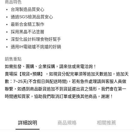
商品特色
6 期 0 利率 每期
NT$165
21家銀行
合作金庫商業銀行
第一商業銀行
台灣製造品質安心
華南商業銀行
彰化商業銀行
12 期 0 利率 每期
NT$82
21家銀行
合作金庫商業銀行
第一商業銀行
通過SGS檢測品質安心
上海商業儲蓄銀行
台北富邦商業銀行
華南商業銀行
彰化商業銀行
合作金庫商業銀行
第一商業銀行
LINE Pay
國泰世華商業銀行
兆豐國際商業銀行
最新合金精工製作
上海商業儲蓄銀行
台北富邦商業銀行
華南商業銀行
彰化商業銀行
臺灣中小企業銀行
台中商業銀行
採用黑晶不沾塗層‬
國泰世華商業銀行
兆豐國際商業銀行
Apple Pay
上海商業儲蓄銀行
台北富邦商業銀行
匯豐（台灣）商業銀行
華泰商業銀行
臺灣中小企業銀行
台中商業銀行
深型化設計料理食物好幫手
國泰世華商業銀行
兆豐國際商業銀行
聯邦商業銀行
遠東國際商業銀行
匯豐（台灣）商業銀行
華泰商業銀行
街口支付
適用IH電磁爐不挑爐的好鍋
臺灣中小企業銀行
台中商業銀行
元大商業銀行
永豐商業銀行
聯邦商業銀行
遠東國際商業銀行
匯豐（台灣）商業銀行
華泰商業銀行
玉山商業銀行
星展（台灣）商業銀行
悠遊付
元大商業銀行
永豐商業銀行
銷售重點
聯邦商業銀行
遠東國際商業銀行
台新國際商業銀行
中國信託商業銀行
玉山商業銀行
星展（台灣）商業銀行
如需批發、團購、企業採購，請來信或來電洽詢！
元大商業銀行
永豐商業銀行
台灣樂天信用卡公司
全盈+PAY
台新國際商業銀行
中國信託商業銀行
玉山商業銀行
星展（台灣）商業銀行
賣場採【現貨+預購】，如現貨分配完畢須等追加天數追加，追加天
台灣樂天信用卡公司
台新國際商業銀行
中國信託商業銀行
AFTEE先享後付
數：7~25天(不含假日與配送時間)，若有急件處理請與客服人員做
台灣樂天信用卡公司
相關說明
聯繫，如遇到商品斷貨追加不到貨延遲出貨之情形，我們會在第一
【關於「AFTEE先享後付」】
時間通知買家，協助我們取消訂單或更換其他商品，謝謝！
ATM付款
AFTEE先享後付是「在收到商品之後才付款」的支付方式。 讓您購物簡單
便利好安心！
貨到付款
１．簡單：不需註冊會員、不需綁卡、不需儲值。
２．便利：只要手機號碼，簡訊認證，即可結帳。
３．安心：先確認商品／服務後，再付款。
詳細說明
商品規格
相關推薦
運送方式
【「AFTEE先享後付」結帳流程】
本島宅配1~2天後到