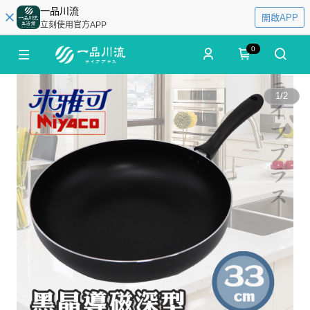
一品川流
開啟APP
立刻使用官方APP
0
1
/
2