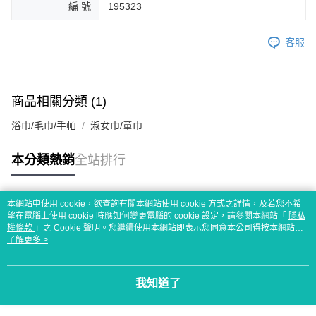
編 號
195323
客服
商品相關分類 (1)
浴巾/毛巾/手帕
淑女巾/童巾
本分類熱銷
全站排行
本網站中使用 cookie，欲查詢有關本網站使用 cookie 方式之詳情，及若您不希
熱門標籤
望在電腦上使用 cookie 時應如何變更電腦的 cookie 設定，請參閱本網站「
隱私
權條款
」之 Cookie 聲明。您繼續使用本網站即表示您同意本公司得按本網站使
用條款之 Cookie 聲明使用 cookie。
了解更多 >
我知道了