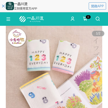
一品川流
開啟APP
立刻使用官方APP
0
1
/
2