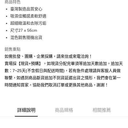
商品特色
Apple Pay
臺灣製造品質安心
吸濕佳觸感柔軟舒適
街口支付
超細緻溫和去除污垢
悠遊付
尺寸27 x 56cm
混色銷售隨機出貨
全盈+PAY
銷售重點
AFTEE先享後付
如需批發、團購、企業採購，請來信或來電洽詢！
相關說明
賣場採【現貨+預購】，如現貨分配完畢須等追加天數追加，追加天
【關於「AFTEE先享後付」】
ATM付款
AFTEE先享後付是「在收到商品之後才付款」的支付方式。 讓您購物簡單
數：7~25天(不含假日與配送時間)，若有急件處理請與客服人員做
便利好安心！
聯繫，如遇到商品斷貨追加不到貨延遲出貨之情形，我們會在第一
貨到付款
１．簡單：不需註冊會員、不需綁卡、不需儲值。
２．便利：只要手機號碼，簡訊認證，即可結帳。
時間通知買家，協助我們取消訂單或更換其他商品，謝謝！
３．安心：先確認商品／服務後，再付款。
運送方式
【「AFTEE先享後付」結帳流程】
全家取貨付款三天後到
１．於結帳方式選擇「AFTEE先享後付」後，將跳轉至「AFTEE先享後付」
每筆NT$60，滿NT$490(含以上)免運費
結帳頁面，進行簡訊認證並確認金額後，即可完成結帳。
詳細說明
商品規格
相關推薦
２．訂單成立數日內，您將收到繳費通知簡訊。
全家離島取貨付款
３．收到繳費通知簡訊後14天內，點擊此簡訊中的連結，可透過四大超商／
ATM／網路銀行／等多元方式進行付款，方視為交易完成。
每筆NT$100，滿NT$1,000(含以上)免運費