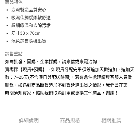
商品特色
Apple Pay
臺灣製造品質安心
吸濕佳觸感柔軟舒適
街口支付
超細緻溫和去除污垢
悠遊付
尺寸33 x 76cm
混色銷售隨機出貨
全盈+PAY
銷售重點
AFTEE先享後付
如需批發、團購、企業採購，請來信或來電洽詢！
相關說明
賣場採【現貨+預購】，如現貨分配完畢須等追加天數追加，追加天
【關於「AFTEE先享後付」】
ATM付款
AFTEE先享後付是「在收到商品之後才付款」的支付方式。 讓您購物簡單
數：7~25天(不含假日與配送時間)，若有急件處理請與客服人員做
便利好安心！
聯繫，如遇到商品斷貨追加不到貨延遲出貨之情形，我們會在第一
貨到付款
１．簡單：不需註冊會員、不需綁卡、不需儲值。
２．便利：只要手機號碼，簡訊認證，即可結帳。
時間通知買家，協助我們取消訂單或更換其他商品，謝謝！
３．安心：先確認商品／服務後，再付款。
運送方式
【「AFTEE先享後付」結帳流程】
全家取貨付款三天後到
１．於結帳方式選擇「AFTEE先享後付」後，將跳轉至「AFTEE先享後付」
每筆NT$60，滿NT$490(含以上)免運費
結帳頁面，進行簡訊認證並確認金額後，即可完成結帳。
詳細說明
商品規格
相關推薦
２．訂單成立數日內，您將收到繳費通知簡訊。
全家離島取貨付款
３．收到繳費通知簡訊後14天內，點擊此簡訊中的連結，可透過四大超商／
ATM／網路銀行／等多元方式進行付款，方視為交易完成。
每筆NT$100，滿NT$1,000(含以上)免運費