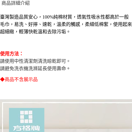
※ 請注意：結帳手續完成當下不需立刻繳費，但若您需要取消訂單，請聯絡
商品詳細介紹
購買商品的店家。未經商家同意取消之訂單仍視為有效，需透過AFTEE先享
7-11取貨付款三天
後付繳納相關費用。
臺灣製造品質安心，100%純棉材質，透氣性吸水性都高於一般
每筆NT$60，滿NT$490(含以上)免運費
※ 交易是否成功請以「AFTEE先享後付 」之結帳頁面顯示為準，若有關於
是否繳費成功／繳費後需取消欲退款等相關疑問，請聯繫「AFTEE先享後付
毛巾，易洗、好擰、速乾，溫柔的觸感，柔細低棉絮，使用起來
客戶支援中心」
https://netprotections.freshdesk.com/support/home
7-11離島取貨付款
超細緻，輕薄快乾溫和去除污垢。
每筆NT$100，滿NT$1,000(含以上)免運費
【注意事項】
１．透過由恩沛科技股份有限公司提供之「AFTEE先享後付」服務完成之交
本島宅配1~2天後到
易，需依本服務之必要範圍內提供個人資料，並將交易相關給付款項請求債
使用方法：
權轉讓予恩沛科技股份有限公司。
每筆NT$80，滿NT$490(含以上)免運費
２．關於個人資料處理事宜，請瀏覽以下網址：
請使用中性清潔劑清洗晾乾即可。
https://aftee.tw/terms/#terms3
外島宅配
請避免洗衣機洗滌延長使用壽命
。
３．未成年的使用者請事先徵得法定代理人或監護人之同意方可使用
每筆NT$150，滿NT$3,000(含以上)免運費
「AFTEE先享後付」，若未經同意申辦者引起之損失，本公司不負相關責
◆商品不含展示品
任。
貨到付款
４．使用「AFTEE先享後付」時，將依據個別帳號之用戶狀況，依本公司即
時審查核予不同之上限額度；若仍有額度不足之情形，本公司將視審查結果
每筆NT$150，滿NT$3,000(含以上)免運費
請求用戶進行身份認證。
５．嚴禁一人註冊多個帳號或使用他人資訊註冊。若發現惡意使用之情形，
恩沛科技股份有限公司將有權停止該用戶之使用額度並採取法律行動。