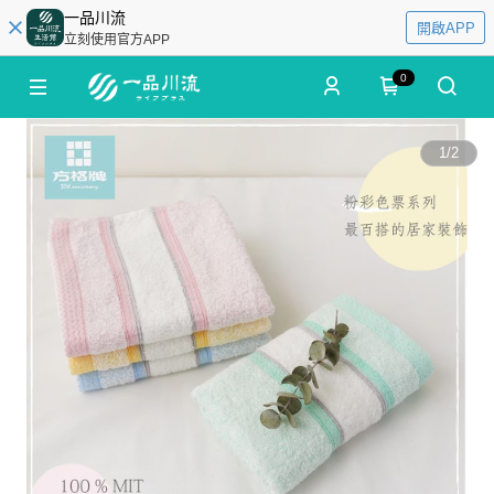
一品川流
開啟APP
立刻使用官方APP
0
1
/
2