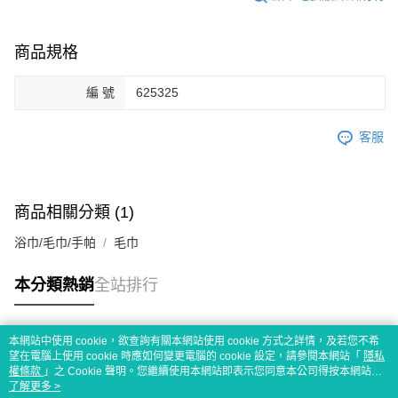
商品規格
編 號
625325
客服
商品相關分類 (1)
浴巾/毛巾/手帕
毛巾
本分類熱銷
全站排行
本網站中使用 cookie，欲查詢有關本網站使用 cookie 方式之詳情，及若您不希
熱門標籤
望在電腦上使用 cookie 時應如何變更電腦的 cookie 設定，請參閱本網站「
隱私
權條款
」之 Cookie 聲明。您繼續使用本網站即表示您同意本公司得按本網站使
用條款之 Cookie 聲明使用 cookie。
了解更多 >