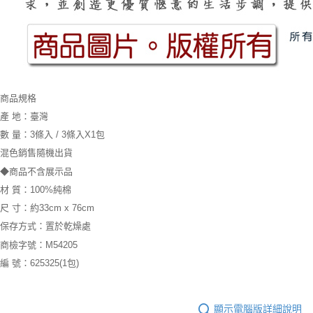
商品規格
產 地：臺灣
數 量：3條入 / 3條入X1包
混色銷售隨機出貨
◆商品不含展示品
材 質：100%純棉
尺 寸：約33cm x 76cm
保存方式：置於乾燥處
商檢字號：M54205
編 號：625325(1包)
顯示電腦版詳細說明