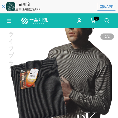
一品川流
開啟APP
立刻使用官方APP
0
1
/
2