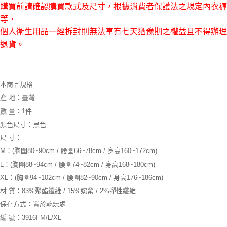
貨到付款
購買前請確認購買款式及尺寸，根據消費者保護法之規定內衣褲
４．使用「AFTEE先享後付」時，將依據個別帳號之用戶狀況，依本公司即
時審查核予不同之上限額度；若仍有額度不足之情形，本公司將視審查結果
每筆NT$150，滿NT$3,000(含以上)免運費
等，
請求用戶進行身份認證。
個人衛生用品一經拆封則無法享有七天猶豫期之權益且不得辦理
５．嚴禁一人註冊多個帳號或使用他人資訊註冊。若發現惡意使用之情形，
恩沛科技股份有限公司將有權停止該用戶之使用額度並採取法律行動。
退貨。
本商品規格
產 地：臺灣
數 量：1件
顏色尺寸：黑色
尺 寸：
M：(胸圍80~90cm / 腰圍66~78cm / 身高160~172cm)
L：(胸圍88~94cm / 腰圍74~82cm / 身高168~180cm)
XL：(胸圍94~102cm / 腰圍82~90cm / 身高176~186cm)
材 質：83%聚酯纖維 / 15%嫘縈 / 2%彈性纖維
保存方式：置於乾燥處
編 號：3916I-M/L/XL