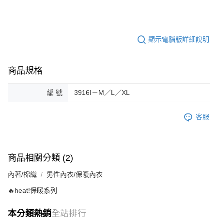
顯示電腦版詳細說明
商品規格
編 號
3916I－M／L／XL
客服
商品相關分類 (2)
內著/棉織
男性內衣/保暖內衣
🔥heat!保暖系列
本分類熱銷
全站排行