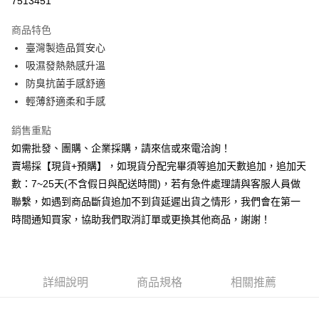
7513451
3 期 0 利率 每期
NT$163
21家銀行
商品特色
6 期 0 利率 每期
NT$81
21家銀行
合作金庫商業銀行
第一商業銀行
臺灣製造品質安心
華南商業銀行
彰化商業銀行
12 期 0 利率 每期
NT$40
21家銀行
合作金庫商業銀行
第一商業銀行
吸濕發熱熱感升溫
上海商業儲蓄銀行
台北富邦商業銀行
華南商業銀行
彰化商業銀行
合作金庫商業銀行
第一商業銀行
超商取貨付款
國泰世華商業銀行
兆豐國際商業銀行
防臭抗菌手感舒適
上海商業儲蓄銀行
台北富邦商業銀行
華南商業銀行
彰化商業銀行
臺灣中小企業銀行
台中商業銀行
輕薄舒適柔和手感
國泰世華商業銀行
兆豐國際商業銀行
LINE Pay
上海商業儲蓄銀行
台北富邦商業銀行
匯豐（台灣）商業銀行
華泰商業銀行
臺灣中小企業銀行
台中商業銀行
國泰世華商業銀行
兆豐國際商業銀行
聯邦商業銀行
遠東國際商業銀行
銷售重點
匯豐（台灣）商業銀行
華泰商業銀行
Apple Pay
臺灣中小企業銀行
台中商業銀行
元大商業銀行
永豐商業銀行
如需批發、團購、企業採購，請來信或來電洽詢！
聯邦商業銀行
遠東國際商業銀行
匯豐（台灣）商業銀行
華泰商業銀行
玉山商業銀行
星展（台灣）商業銀行
街口支付
元大商業銀行
永豐商業銀行
賣場採【現貨+預購】，如現貨分配完畢須等追加天數追加，追加天
聯邦商業銀行
遠東國際商業銀行
台新國際商業銀行
中國信託商業銀行
玉山商業銀行
星展（台灣）商業銀行
數：7~25天(不含假日與配送時間)，若有急件處理請與客服人員做
元大商業銀行
永豐商業銀行
台灣樂天信用卡公司
悠遊付
台新國際商業銀行
中國信託商業銀行
玉山商業銀行
星展（台灣）商業銀行
聯繫，如遇到商品斷貨追加不到貨延遲出貨之情形，我們會在第一
台灣樂天信用卡公司
台新國際商業銀行
中國信託商業銀行
全盈+PAY
時間通知買家，協助我們取消訂單或更換其他商品，謝謝！
台灣樂天信用卡公司
AFTEE先享後付
相關說明
【關於「AFTEE先享後付」】
詳細說明
商品規格
相關推薦
ATM付款
AFTEE先享後付是「在收到商品之後才付款」的支付方式。 讓您購物簡單
便利好安心！
貨到付款
１．簡單：不需註冊會員、不需綁卡、不需儲值。