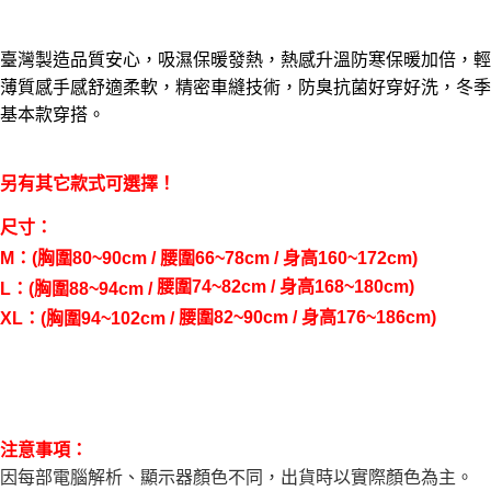
２．便利：只要手機號碼，簡訊認證，即可結帳。
３．安心：先確認商品／服務後，再付款。
運送方式
臺灣製造品質安心，吸濕保暖發熱，熱感升溫防寒保暖加倍，輕
【「AFTEE先享後付」結帳流程】
全家取貨付款三天後到
薄質感手感舒適柔軟，精密車縫技術，防臭抗菌好穿好洗，冬季
１．於結帳方式選擇「AFTEE先享後付」後，將跳轉至「AFTEE先享後付」
每筆NT$60，滿NT$490(含以上)免運費
結帳頁面，進行簡訊認證並確認金額後，即可完成結帳。
基本款穿搭。
２．訂單成立數日內，您將收到繳費通知簡訊。
全家離島取貨付款
３．收到繳費通知簡訊後14天內，點擊此簡訊中的連結，可透過四大超商／
ATM／網路銀行／等多元方式進行付款，方視為交易完成。
每筆NT$100，滿NT$1,000(含以上)免運費
另有其它款式可選擇！
※ 請注意：結帳手續完成當下不需立刻繳費，但若您需要取消訂單，請聯絡
購買商品的店家。未經商家同意取消之訂單仍視為有效，需透過AFTEE先享
7-11取貨付款三天
尺寸：
後付繳納相關費用。
每筆NT$60，滿NT$490(含以上)免運費
※ 交易是否成功請以「AFTEE先享後付 」之結帳頁面顯示為準，若有關於
M：(胸圍80~90cm / 腰圍66~78cm / 身高160~172cm)
是否繳費成功／繳費後需取消欲退款等相關疑問，請聯繫「AFTEE先享後付
腰
圍74~82cm / 身高168~180cm)
客戶支援中心」
https://netprotections.freshdesk.com/support/home
7-11離島取貨付款
L：(胸圍88~94cm /
腰
圍82~90cm / 身高176~186cm)
每筆NT$100，滿NT$1,000(含以上)免運費
XL：(胸圍94~102cm /
【注意事項】
１．透過由恩沛科技股份有限公司提供之「AFTEE先享後付」服務完成之交
本島宅配1~2天後到
易，需依本服務之必要範圍內提供個人資料，並將交易相關給付款項請求債
權轉讓予恩沛科技股份有限公司。
每筆NT$80，滿NT$490(含以上)免運費
２．關於個人資料處理事宜，請瀏覽以下網址：
https://aftee.tw/terms/#terms3
外島宅配
３．未成年的使用者請事先徵得法定代理人或監護人之同意方可使用
注意事項：
每筆NT$150，滿NT$3,000(含以上)免運費
「AFTEE先享後付」，若未經同意申辦者引起之損失，本公司不負相關責
因每部電腦解析、顯示器顏色不同，出貨時以實際顏色為主。
任。