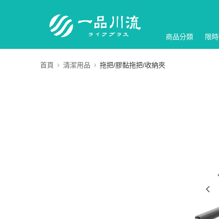
商品分類
限時
首頁
清潔用品
拖把/膠黏拖把/收納夾