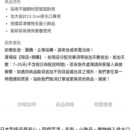
商品特色
6 期 0 利率 每期
NT$16
21家銀行
合作金庫商業銀行
第一商業銀行
採用不鏽鋼材質堅固耐用
華南商業銀行
彰化商業銀行
12 期 0 利率 每期
NT$8
21家銀行
合作金庫商業銀行
第一商業銀行
加大設計13.2cm排水口專用
上海商業儲蓄銀行
台北富邦商業銀行
華南商業銀行
彰化商業銀行
合作金庫商業銀行
第一商業銀行
超商取貨付款
國泰世華商業銀行
兆豐國際商業銀行
阻擋菜渣雜物毛髮小飾品
上海商業儲蓄銀行
台北富邦商業銀行
華南商業銀行
彰化商業銀行
臺灣中小企業銀行
台中商業銀行
裝卸容易環保重覆使用
國泰世華商業銀行
兆豐國際商業銀行
LINE Pay
上海商業儲蓄銀行
台北富邦商業銀行
匯豐（台灣）商業銀行
華泰商業銀行
臺灣中小企業銀行
台中商業銀行
國泰世華商業銀行
兆豐國際商業銀行
聯邦商業銀行
遠東國際商業銀行
銷售重點
匯豐（台灣）商業銀行
華泰商業銀行
Apple Pay
臺灣中小企業銀行
台中商業銀行
元大商業銀行
永豐商業銀行
如需批發、團購、企業採購，請來信或來電洽詢！
聯邦商業銀行
遠東國際商業銀行
匯豐（台灣）商業銀行
華泰商業銀行
玉山商業銀行
星展（台灣）商業銀行
街口支付
元大商業銀行
永豐商業銀行
賣場採【現貨+預購】，如現貨分配完畢須等追加天數追加，追加天
聯邦商業銀行
遠東國際商業銀行
台新國際商業銀行
中國信託商業銀行
玉山商業銀行
星展（台灣）商業銀行
數：7~25天(不含假日與配送時間)，若有急件處理請與客服人員做
元大商業銀行
永豐商業銀行
台灣樂天信用卡公司
悠遊付
台新國際商業銀行
中國信託商業銀行
玉山商業銀行
星展（台灣）商業銀行
聯繫，如遇到商品斷貨追加不到貨延遲出貨之情形，我們會在第一
台灣樂天信用卡公司
台新國際商業銀行
中國信託商業銀行
全盈+PAY
時間通知買家，協助我們取消訂單或更換其他商品，謝謝！
台灣樂天信用卡公司
AFTEE先享後付
相關說明
【關於「AFTEE先享後付」】
詳細說明
商品規格
相關推薦
ATM付款
AFTEE先享後付是「在收到商品之後才付款」的支付方式。 讓您購物簡單
便利好安心！
貨到付款
１．簡單：不需註冊會員、不需綁卡、不需儲值。
２．便利：只要手機號碼，簡訊認證，即可結帳。
３．安心：先確認商品／服務後，再付款。
日本製造品質安心，阻擋菜渣、毛髮、小飾品、雜物掉入排水口