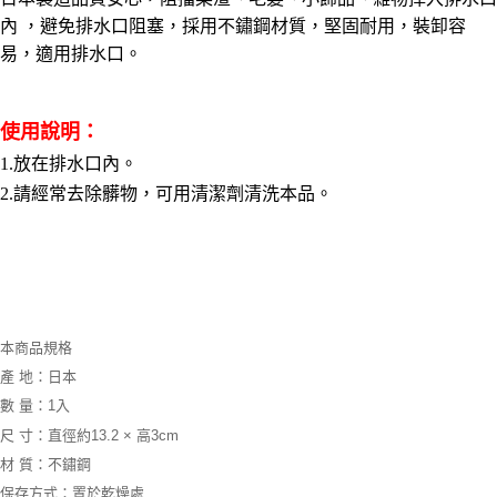
運送方式
內 ，避免排水口阻塞，採用不鏽鋼材質，堅固耐用，裝卸容
【「AFTEE先享後付」結帳流程】
全家取貨付款三天後到
１．於結帳方式選擇「AFTEE先享後付」後，將跳轉至「AFTEE先享後付」
易，適用排水口。
每筆NT$60，滿NT$490(含以上)免運費
結帳頁面，進行簡訊認證並確認金額後，即可完成結帳。
２．訂單成立數日內，您將收到繳費通知簡訊。
全家離島取貨付款
３．收到繳費通知簡訊後14天內，點擊此簡訊中的連結，可透過四大超商／
使用說明：
ATM／網路銀行／等多元方式進行付款，方視為交易完成。
每筆NT$100，滿NT$1,000(含以上)免運費
※ 請注意：結帳手續完成當下不需立刻繳費，但若您需要取消訂單，請聯絡
1.放在排水口內。
購買商品的店家。未經商家同意取消之訂單仍視為有效，需透過AFTEE先享
7-11取貨付款三天
後付繳納相關費用。
2.請經常去除髒物，可用清潔劑清洗本品。
每筆NT$60，滿NT$490(含以上)免運費
※ 交易是否成功請以「AFTEE先享後付 」之結帳頁面顯示為準，若有關於
是否繳費成功／繳費後需取消欲退款等相關疑問，請聯繫「AFTEE先享後付
客戶支援中心」
https://netprotections.freshdesk.com/support/home
7-11離島取貨付款
每筆NT$100，滿NT$1,000(含以上)免運費
【注意事項】
１．透過由恩沛科技股份有限公司提供之「AFTEE先享後付」服務完成之交
本島宅配1~2天後到
易，需依本服務之必要範圍內提供個人資料，並將交易相關給付款項請求債
本商品規格
權轉讓予恩沛科技股份有限公司。
每筆NT$80，滿NT$490(含以上)免運費
２．關於個人資料處理事宜，請瀏覽以下網址：
產 地：日本
https://aftee.tw/terms/#terms3
外島宅配
數 量：1入
３．未成年的使用者請事先徵得法定代理人或監護人之同意方可使用
每筆NT$150，滿NT$3,000(含以上)免運費
「AFTEE先享後付」，若未經同意申辦者引起之損失，本公司不負相關責
尺 寸：直徑約13.2 × 高3cm
任。
材 質：不鏽鋼
貨到付款
４．使用「AFTEE先享後付」時，將依據個別帳號之用戶狀況，依本公司即
時審查核予不同之上限額度；若仍有額度不足之情形，本公司將視審查結果
保存方式：置於乾燥處
每筆NT$150，滿NT$3,000(含以上)免運費