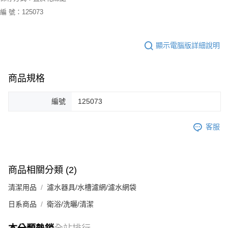
請求用戶進行身份認證。
編 號：125073
５．嚴禁一人註冊多個帳號或使用他人資訊註冊。若發現惡意使用之情形，
恩沛科技股份有限公司將有權停止該用戶之使用額度並採取法律行動。
顯示電腦版詳細說明
商品規格
編號
125073
客服
商品相關分類 (2)
清潔用品
濾水器具/水槽濾網/濾水網袋
日系商品
衛浴/洗曬/清潔