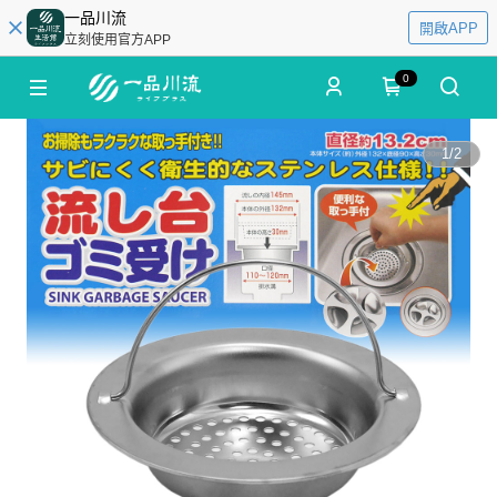
一品川流
開啟APP
立刻使用官方APP
0
1
/
2