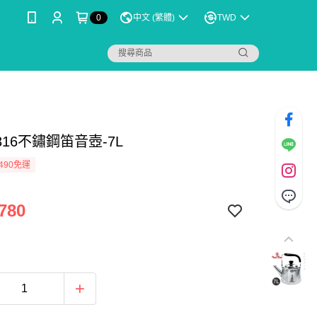
0
中文 (繁體)
TWD
16不鏽鋼笛音壺-7L
490免運
780