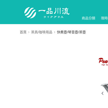
商品分類
限時
首頁
茶具/咖啡用品
快煮壺/琴音壺/茶壺