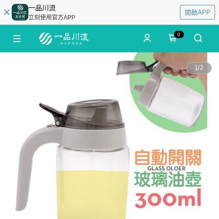
一品川流
開啟APP
立刻使用官方APP
0
1
/
2