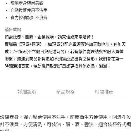
玻璃壺身時尚美觀
華南商業銀行
彰化商業銀行
12 期 0 利率 每期
NT$7
21家銀行
合作金庫商業銀行
第一商業銀行
自動掀蓋使用不沾手
上海商業儲蓄銀行
台北富邦商業銀行
華南商業銀行
彰化商業銀行
合作金庫商業銀行
第一商業銀行
LINE Pay
國泰世華商業銀行
兆豐國際商業銀行
省力控油設計不浪費
上海商業儲蓄銀行
台北富邦商業銀行
華南商業銀行
彰化商業銀行
臺灣中小企業銀行
台中商業銀行
國泰世華商業銀行
兆豐國際商業銀行
Apple Pay
上海商業儲蓄銀行
台北富邦商業銀行
銷售重點
匯豐（台灣）商業銀行
華泰商業銀行
臺灣中小企業銀行
台中商業銀行
國泰世華商業銀行
兆豐國際商業銀行
聯邦商業銀行
遠東國際商業銀行
如需批發、團購、企業採購，請來信或來電洽詢！
匯豐（台灣）商業銀行
華泰商業銀行
街口支付
臺灣中小企業銀行
台中商業銀行
元大商業銀行
永豐商業銀行
賣場採【現貨+預購】，如現貨分配完畢須等追加天數追加，追加天
聯邦商業銀行
遠東國際商業銀行
匯豐（台灣）商業銀行
華泰商業銀行
玉山商業銀行
星展（台灣）商業銀行
悠遊付
元大商業銀行
永豐商業銀行
數：7~25天(不含假日與配送時間)，若有急件處理請與客服人員做
聯邦商業銀行
遠東國際商業銀行
台新國際商業銀行
中國信託商業銀行
玉山商業銀行
星展（台灣）商業銀行
聯繫，如遇到商品斷貨追加不到貨延遲出貨之情形，我們會在第一
元大商業銀行
永豐商業銀行
台灣樂天信用卡公司
全盈+PAY
台新國際商業銀行
中國信託商業銀行
玉山商業銀行
星展（台灣）商業銀行
時間通知買家，協助我們取消訂單或更換其他商品，謝謝！
台灣樂天信用卡公司
台新國際商業銀行
中國信託商業銀行
AFTEE先享後付
台灣樂天信用卡公司
相關說明
【關於「AFTEE先享後付」】
ATM付款
AFTEE先享後付是「在收到商品之後才付款」的支付方式。 讓您購物簡單
詳細說明
商品規格
相關推薦
便利好安心！
貨到付款
１．簡單：不需註冊會員、不需綁卡、不需儲值。
２．便利：只要手機號碼，簡訊認證，即可結帳。
３．安心：先確認商品／服務後，再付款。
運送方式
玻璃壺身，彈力壓蓋使用不沾手，防塵衛生方便使用，回流孔設
【「AFTEE先享後付」結帳流程】
計不浪費，方便清洗，可裝油、醋、酒、醬油，適合裝盛各式調
本島宅配1~2天後到
１．於結帳方式選擇「AFTEE先享後付」後，將跳轉至「AFTEE先享後付」