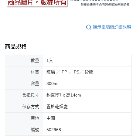
顯示電腦版詳細說明
商品規格
數量
1入
材質
玻璃 ／ PP ／ PS／ 矽膠
容量
300ml
含把尺寸
約直徑7 x 高14cm
保存方式
置於乾燥處
產地
中國
編號
502968