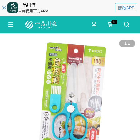
一品川流
開啟APP
立刻使用官方APP
0
1
/
1