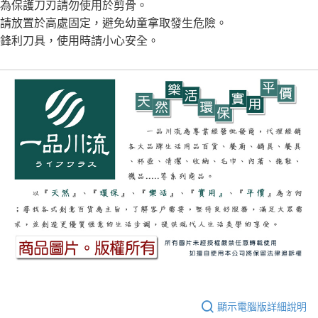
為保護刀刃請勿使用於剪骨。
請放置於高處固定，避免幼童拿取發生危險。
鋒利刀具，使用時請小心安全。
顯示電腦版詳細說明