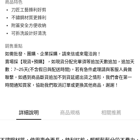
商品特色
6 期 0 利率 每期
NT$28
21家銀行
合作金庫商業銀行
第一商業銀行
刀匠工藝鋒利好剪
華南商業銀行
彰化商業銀行
12 期 0 利率 每期
NT$14
21家銀行
合作金庫商業銀行
第一商業銀行
不鏽鋼材質更鋒利
上海商業儲蓄銀行
台北富邦商業銀行
華南商業銀行
彰化商業銀行
合作金庫商業銀行
第一商業銀行
超商取貨付款
國泰世華商業銀行
兆豐國際商業銀行
附蓋安全方便收納
上海商業儲蓄銀行
台北富邦商業銀行
華南商業銀行
彰化商業銀行
臺灣中小企業銀行
台中商業銀行
可拆洗設計好清洗
國泰世華商業銀行
兆豐國際商業銀行
LINE Pay
上海商業儲蓄銀行
台北富邦商業銀行
匯豐（台灣）商業銀行
華泰商業銀行
臺灣中小企業銀行
台中商業銀行
國泰世華商業銀行
兆豐國際商業銀行
聯邦商業銀行
遠東國際商業銀行
銷售重點
匯豐（台灣）商業銀行
華泰商業銀行
Apple Pay
臺灣中小企業銀行
台中商業銀行
元大商業銀行
永豐商業銀行
如需批發、團購、企業採購，請來信或來電洽詢！
聯邦商業銀行
遠東國際商業銀行
匯豐（台灣）商業銀行
華泰商業銀行
玉山商業銀行
星展（台灣）商業銀行
街口支付
元大商業銀行
永豐商業銀行
賣場採【現貨+預購】，如現貨分配完畢須等追加天數追加，追加天
聯邦商業銀行
遠東國際商業銀行
台新國際商業銀行
中國信託商業銀行
玉山商業銀行
星展（台灣）商業銀行
數：7~25天(不含假日與配送時間)，若有急件處理請與客服人員做
元大商業銀行
永豐商業銀行
台灣樂天信用卡公司
悠遊付
台新國際商業銀行
中國信託商業銀行
玉山商業銀行
星展（台灣）商業銀行
聯繫，如遇到商品斷貨追加不到貨延遲出貨之情形，我們會在第一
台灣樂天信用卡公司
台新國際商業銀行
中國信託商業銀行
全盈+PAY
時間通知買家，協助我們取消訂單或更換其他商品，謝謝！
台灣樂天信用卡公司
AFTEE先享後付
相關說明
【關於「AFTEE先享後付」】
詳細說明
商品規格
相關推薦
ATM付款
AFTEE先享後付是「在收到商品之後才付款」的支付方式。 讓您購物簡單
便利好安心！
貨到付款
１．簡單：不需註冊會員、不需綁卡、不需儲值。
２．便利：只要手機號碼，簡訊認證，即可結帳。
３．安心：先確認商品／服務後，再付款。