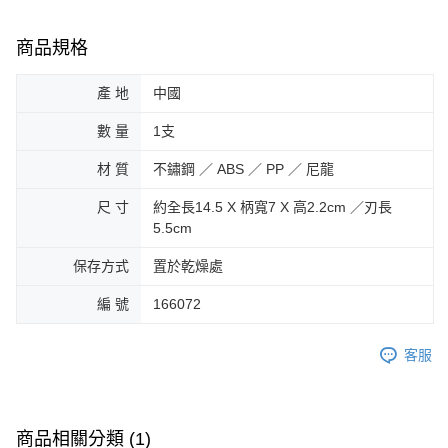
商品規格
產 地
中國
數 量
1支
材 質
不鏽鋼 ／ ABS ／ PP ／ 尼龍
尺 寸
約全長14.5 X 柄寬7 X 高2.2cm ／刃長
5.5cm
保存方式
置於乾燥處
編 號
166072
客服
商品相關分類 (1)