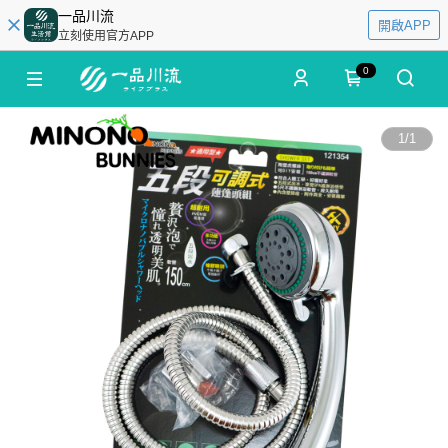
一品川流
開啟APP
立刻使用官方APP
0
1
/
1