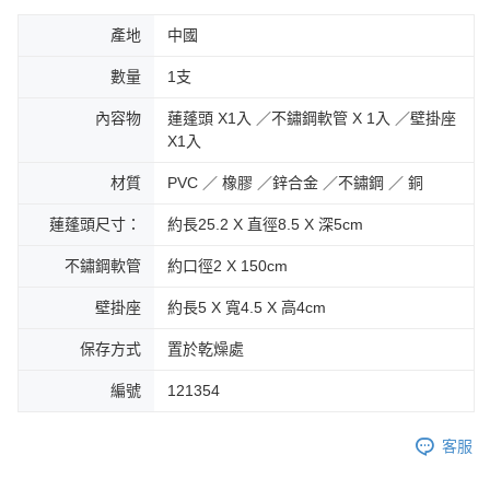
產地
中國
數量
1支
內容物
蓮蓬頭 X1入 ／不鏽鋼軟管 X 1入 ／壁掛座
X1入
材質
PVC ／ 橡膠 ／鋅合金 ／不鏽鋼 ／ 銅
蓮蓬頭尺寸：
約長25.2 X 直徑8.5 X 深5cm
不鏽鋼軟管
約口徑2 X 150cm
壁掛座
約長5 X 寬4.5 X 高4cm
保存方式
置於乾燥處
編號
121354
客服