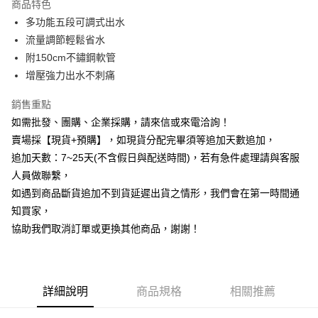
商品特色
6 期 0 利率 每期
NT$98
21家銀行
合作金庫商業銀行
第一商業銀行
多功能五段可調式出水
華南商業銀行
彰化商業銀行
12 期 0 利率 每期
NT$49
21家銀行
合作金庫商業銀行
第一商業銀行
流量調節輕鬆省水
上海商業儲蓄銀行
台北富邦商業銀行
華南商業銀行
彰化商業銀行
合作金庫商業銀行
第一商業銀行
超商取貨付款
國泰世華商業銀行
兆豐國際商業銀行
附150cm不鏽鋼軟管
上海商業儲蓄銀行
台北富邦商業銀行
華南商業銀行
彰化商業銀行
臺灣中小企業銀行
台中商業銀行
增壓強力出水不刺痛
國泰世華商業銀行
兆豐國際商業銀行
LINE Pay
上海商業儲蓄銀行
台北富邦商業銀行
匯豐（台灣）商業銀行
華泰商業銀行
臺灣中小企業銀行
台中商業銀行
國泰世華商業銀行
兆豐國際商業銀行
聯邦商業銀行
遠東國際商業銀行
銷售重點
匯豐（台灣）商業銀行
華泰商業銀行
Apple Pay
臺灣中小企業銀行
台中商業銀行
元大商業銀行
永豐商業銀行
如需批發、團購、企業採購，請來信或來電洽詢！
聯邦商業銀行
遠東國際商業銀行
匯豐（台灣）商業銀行
華泰商業銀行
玉山商業銀行
星展（台灣）商業銀行
街口支付
元大商業銀行
永豐商業銀行
賣場採【現貨+預購】，如現貨分配完畢須等追加天數追加，
聯邦商業銀行
遠東國際商業銀行
台新國際商業銀行
中國信託商業銀行
玉山商業銀行
星展（台灣）商業銀行
追加天數：7~25天(不含假日與配送時間)，若有急件處理請與客服
元大商業銀行
永豐商業銀行
台灣樂天信用卡公司
悠遊付
台新國際商業銀行
中國信託商業銀行
玉山商業銀行
星展（台灣）商業銀行
人員做聯繫，
台灣樂天信用卡公司
台新國際商業銀行
中國信託商業銀行
全盈+PAY
如遇到商品斷貨追加不到貨延遲出貨之情形，我們會在第一時間通
台灣樂天信用卡公司
知買家，
AFTEE先享後付
協助我們取消訂單或更換其他商品，謝謝！
相關說明
【關於「AFTEE先享後付」】
ATM付款
AFTEE先享後付是「在收到商品之後才付款」的支付方式。 讓您購物簡單
便利好安心！
貨到付款
１．簡單：不需註冊會員、不需綁卡、不需儲值。
詳細說明
商品規格
相關推薦
２．便利：只要手機號碼，簡訊認證，即可結帳。
３．安心：先確認商品／服務後，再付款。