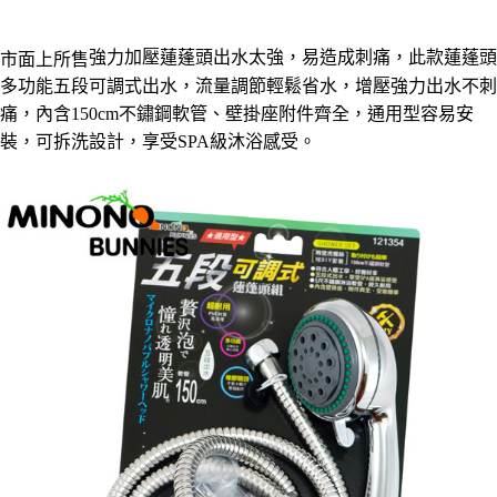
運送方式
【「AFTEE先享後付」結帳流程】
全家取貨付款三天後到
１．於結帳方式選擇「AFTEE先享後付」後，將跳轉至「AFTEE先享後付」
強力
加壓蓮蓬頭出水太強，易造成
刺痛，此款
蓮蓬頭
市面上所售
每筆NT$60，滿NT$490(含以上)免運費
結帳頁面，進行簡訊認證並確認金額後，即可完成結帳。
多功能五段可調式出水，
流量調節輕鬆省水，
增壓強力出水不刺
２．訂單成立數日內，您將收到繳費通知簡訊。
全家離島取貨付款
３．收到繳費通知簡訊後14天內，點擊此簡訊中的連結，可透過四大超商／
痛，內含150cm不鏽鋼軟管
、
壁掛座附件齊全
，通用型容易安
ATM／網路銀行／等多元方式進行付款，方視為交易完成。
每筆NT$100，滿NT$1,000(含以上)免運費
裝，
可拆洗設計，享受SPA級沐浴感受。
※ 請注意：結帳手續完成當下不需立刻繳費，但若您需要取消訂單，請聯絡
購買商品的店家。未經商家同意取消之訂單仍視為有效，需透過AFTEE先享
7-11取貨付款三天
後付繳納相關費用。
每筆NT$60，滿NT$490(含以上)免運費
※ 交易是否成功請以「AFTEE先享後付 」之結帳頁面顯示為準，若有關於
是否繳費成功／繳費後需取消欲退款等相關疑問，請聯繫「AFTEE先享後付
客戶支援中心」
https://netprotections.freshdesk.com/support/home
7-11離島取貨付款
每筆NT$100，滿NT$1,000(含以上)免運費
【注意事項】
１．透過由恩沛科技股份有限公司提供之「AFTEE先享後付」服務完成之交
本島宅配1~2天後到
易，需依本服務之必要範圍內提供個人資料，並將交易相關給付款項請求債
權轉讓予恩沛科技股份有限公司。
每筆NT$80，滿NT$490(含以上)免運費
２．關於個人資料處理事宜，請瀏覽以下網址：
https://aftee.tw/terms/#terms3
外島宅配
３．未成年的使用者請事先徵得法定代理人或監護人之同意方可使用
每筆NT$150，滿NT$3,000(含以上)免運費
「AFTEE先享後付」，若未經同意申辦者引起之損失，本公司不負相關責
任。
貨到付款
４．使用「AFTEE先享後付」時，將依據個別帳號之用戶狀況，依本公司即
時審查核予不同之上限額度；若仍有額度不足之情形，本公司將視審查結果
每筆NT$150，滿NT$3,000(含以上)免運費