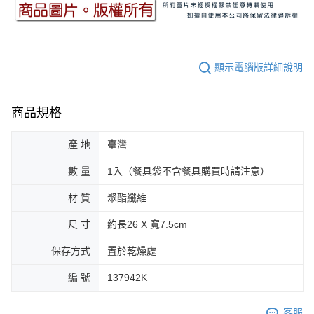
顯示電腦版詳細說明
商品規格
產 地
臺灣
數 量
1入（餐具袋不含餐具購買時請注意）
材 質
聚酯纖維
尺 寸
約長26 X 寬7.5cm
保存方式
置於乾燥處
編 號
137942K
客服