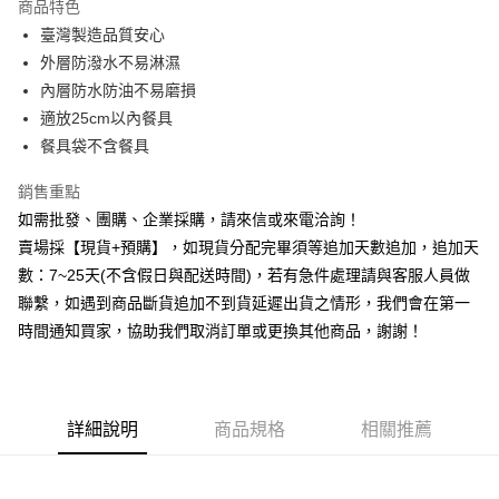
商品特色
6 期 0 利率 每期
NT$16
21家銀行
合作金庫商業銀行
第一商業銀行
臺灣製造品質安心
華南商業銀行
彰化商業銀行
12 期 0 利率 每期
NT$8
21家銀行
合作金庫商業銀行
第一商業銀行
外層防潑水不易淋濕
上海商業儲蓄銀行
台北富邦商業銀行
華南商業銀行
彰化商業銀行
合作金庫商業銀行
第一商業銀行
超商取貨付款
國泰世華商業銀行
兆豐國際商業銀行
內層防水防油不易磨損
上海商業儲蓄銀行
台北富邦商業銀行
華南商業銀行
彰化商業銀行
臺灣中小企業銀行
台中商業銀行
適放25cm以內餐具
國泰世華商業銀行
兆豐國際商業銀行
LINE Pay
上海商業儲蓄銀行
台北富邦商業銀行
匯豐（台灣）商業銀行
華泰商業銀行
臺灣中小企業銀行
台中商業銀行
餐具袋不含餐具
國泰世華商業銀行
兆豐國際商業銀行
聯邦商業銀行
遠東國際商業銀行
匯豐（台灣）商業銀行
華泰商業銀行
街口支付
臺灣中小企業銀行
台中商業銀行
元大商業銀行
永豐商業銀行
銷售重點
聯邦商業銀行
遠東國際商業銀行
匯豐（台灣）商業銀行
華泰商業銀行
玉山商業銀行
星展（台灣）商業銀行
悠遊付
元大商業銀行
永豐商業銀行
如需批發、團購、企業採購，請來信或來電洽詢！
聯邦商業銀行
遠東國際商業銀行
台新國際商業銀行
中國信託商業銀行
玉山商業銀行
星展（台灣）商業銀行
賣場採【現貨+預購】，如現貨分配完畢須等追加天數追加，追加天
元大商業銀行
永豐商業銀行
台灣樂天信用卡公司
全盈+PAY
台新國際商業銀行
中國信託商業銀行
玉山商業銀行
星展（台灣）商業銀行
數：7~25天(不含假日與配送時間)，若有急件處理請與客服人員做
台灣樂天信用卡公司
台新國際商業銀行
中國信託商業銀行
AFTEE先享後付
聯繫，如遇到商品斷貨追加不到貨延遲出貨之情形，我們會在第一
台灣樂天信用卡公司
相關說明
時間通知買家，協助我們取消訂單或更換其他商品，謝謝！
【關於「AFTEE先享後付」】
ATM付款
AFTEE先享後付是「在收到商品之後才付款」的支付方式。 讓您購物簡單
便利好安心！
貨到付款
１．簡單：不需註冊會員、不需綁卡、不需儲值。
２．便利：只要手機號碼，簡訊認證，即可結帳。
詳細說明
商品規格
相關推薦
３．安心：先確認商品／服務後，再付款。
運送方式
【「AFTEE先享後付」結帳流程】
全家取貨付款三天後到