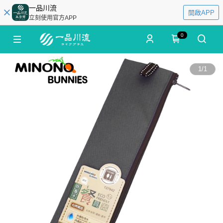
一品川流
開啟APP
立刻使用官方APP
0
1
/
1