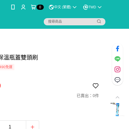
0
中文 (繁體)
TWD
保溫瓶蓋雙頭刷
490免運
9
已賣出：0件