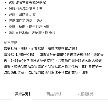
透明矽膠材質美觀好搭配
華南商業銀行
彰化商業銀行
12 期 0 利率 每期
NT$4
21家銀行
合作金庫商業銀行
第一商業銀行
保護地面減少噪音產生
上海商業儲蓄銀行
台北富邦商業銀行
華南商業銀行
彰化商業銀行
合作金庫商業銀行
第一商業銀行
超商取貨付款
國泰世華商業銀行
兆豐國際商業銀行
矽膠止滑防止刮痕
上海商業儲蓄銀行
台北富邦商業銀行
華南商業銀行
彰化商業銀行
臺灣中小企業銀行
台中商業銀行
伸縮彈性加強防止脫落
國泰世華商業銀行
兆豐國際商業銀行
LINE Pay
上海商業儲蓄銀行
台北富邦商業銀行
匯豐（台灣）商業銀行
華泰商業銀行
臺灣中小企業銀行
台中商業銀行
桌腳、椅腳、傢俱腳均適用
國泰世華商業銀行
兆豐國際商業銀行
聯邦商業銀行
遠東國際商業銀行
匯豐（台灣）商業銀行
華泰商業銀行
Apple Pay
適用直徑2.6cm方椅腳、圓椅腳
臺灣中小企業銀行
台中商業銀行
元大商業銀行
永豐商業銀行
聯邦商業銀行
遠東國際商業銀行
匯豐（台灣）商業銀行
華泰商業銀行
玉山商業銀行
星展（台灣）商業銀行
街口支付
元大商業銀行
永豐商業銀行
銷售重點
聯邦商業銀行
遠東國際商業銀行
台新國際商業銀行
中國信託商業銀行
玉山商業銀行
星展（台灣）商業銀行
如需批發、團購、企業採購，請來信或來電洽詢！
元大商業銀行
永豐商業銀行
台灣樂天信用卡公司
悠遊付
台新國際商業銀行
中國信託商業銀行
玉山商業銀行
星展（台灣）商業銀行
賣場採【現貨+預購】，如現貨分配完畢須等追加天數追加，追加天
台灣樂天信用卡公司
台新國際商業銀行
中國信託商業銀行
全盈+PAY
數：7~25天(不含假日與配送時間)，若有急件處理請與客服人員做
台灣樂天信用卡公司
聯繫，如遇到商品斷貨追加不到貨延遲出貨之情形，我們會在第一
AFTEE先享後付
時間通知買家，協助我們取消訂單或更換其他商品，謝謝！
相關說明
【關於「AFTEE先享後付」】
ATM付款
AFTEE先享後付是「在收到商品之後才付款」的支付方式。 讓您購物簡單
便利好安心！
貨到付款
１．簡單：不需註冊會員、不需綁卡、不需儲值。
詳細說明
商品規格
相關推薦
２．便利：只要手機號碼，簡訊認證，即可結帳。
３．安心：先確認商品／服務後，再付款。
運送方式