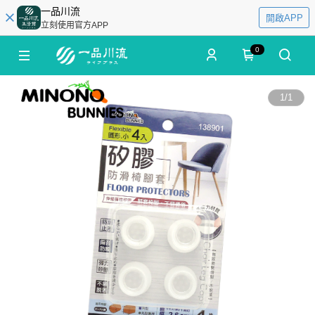
一品川流
開啟APP
立刻使用官方APP
0
1
/
1