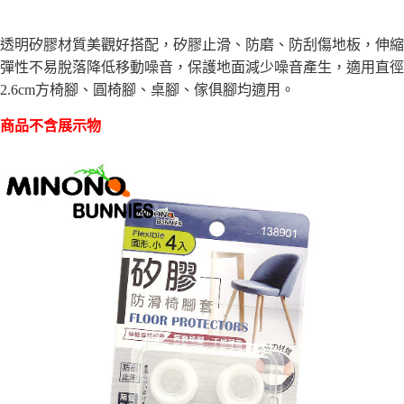
【「AFTEE先享後付」結帳流程】
全家取貨付款三天後到
１．於結帳方式選擇「AFTEE先享後付」後，將跳轉至「AFTEE先享後付」
每筆NT$60，滿NT$490(含以上)免運費
結帳頁面，進行簡訊認證並確認金額後，即可完成結帳。
透明矽膠材質美觀好搭配，矽膠止滑
、
防磨
、
防刮傷地板
，
伸縮
２．訂單成立數日內，您將收到繳費通知簡訊。
彈性不易脫落
降低移動噪音，
保護地面減少噪音產生
，
適用直徑
全家離島取貨付款
３．收到繳費通知簡訊後14天內，點擊此簡訊中的連結，可透過四大超商／
ATM／網路銀行／等多元方式進行付款，方視為交易完成。
2.6cm方椅腳
、
圓椅腳
、
桌腳
、傢俱腳均適用
。
每筆NT$100，滿NT$1,000(含以上)免運費
※ 請注意：結帳手續完成當下不需立刻繳費，但若您需要取消訂單，請聯絡
購買商品的店家。未經商家同意取消之訂單仍視為有效，需透過AFTEE先享
商品不含展示物
7-11取貨付款三天
後付繳納相關費用。
每筆NT$60，滿NT$490(含以上)免運費
※ 交易是否成功請以「AFTEE先享後付 」之結帳頁面顯示為準，若有關於
是否繳費成功／繳費後需取消欲退款等相關疑問，請聯繫「AFTEE先享後付
客戶支援中心」
https://netprotections.freshdesk.com/support/home
7-11離島取貨付款
每筆NT$100，滿NT$1,000(含以上)免運費
【注意事項】
１．透過由恩沛科技股份有限公司提供之「AFTEE先享後付」服務完成之交
本島宅配1~2天後到
易，需依本服務之必要範圍內提供個人資料，並將交易相關給付款項請求債
權轉讓予恩沛科技股份有限公司。
每筆NT$80，滿NT$490(含以上)免運費
２．關於個人資料處理事宜，請瀏覽以下網址：
https://aftee.tw/terms/#terms3
外島宅配
３．未成年的使用者請事先徵得法定代理人或監護人之同意方可使用
每筆NT$150，滿NT$3,000(含以上)免運費
「AFTEE先享後付」，若未經同意申辦者引起之損失，本公司不負相關責
任。
貨到付款
４．使用「AFTEE先享後付」時，將依據個別帳號之用戶狀況，依本公司即
時審查核予不同之上限額度；若仍有額度不足之情形，本公司將視審查結果
每筆NT$150，滿NT$3,000(含以上)免運費
請求用戶進行身份認證。