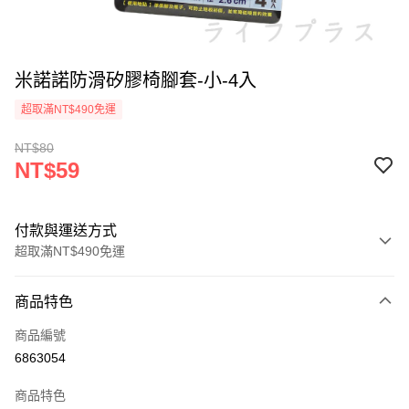
米諾諾防滑矽膠椅腳套-小-4入
超取滿NT$490免運
NT$80
NT$59
付款與運送方式
超取滿NT$490免運
付款方式
商品特色
信用卡一次付款
商品編號
信用卡分期付款
6863054
3 期 0 利率 每期
NT$19
21家銀行
商品特色
6 期 0 利率 每期
NT$9
21家銀行
合作金庫商業銀行
第一商業銀行