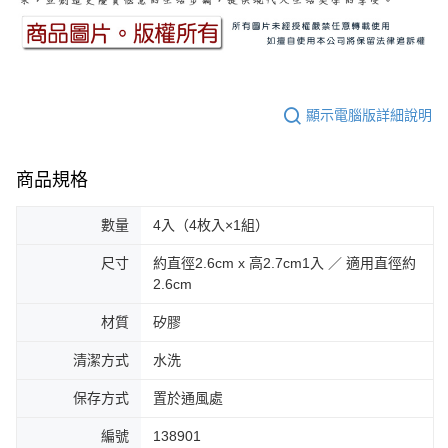
顯示電腦版詳細說明
商品規格
數量
4入（4枚入×1組）
尺寸
約直徑2.6cm x 高2.7cm1入 ／ 適用直徑約
2.6cm
材質
矽膠
清潔方式
水洗
保存方式
置於通風處
編號
138901