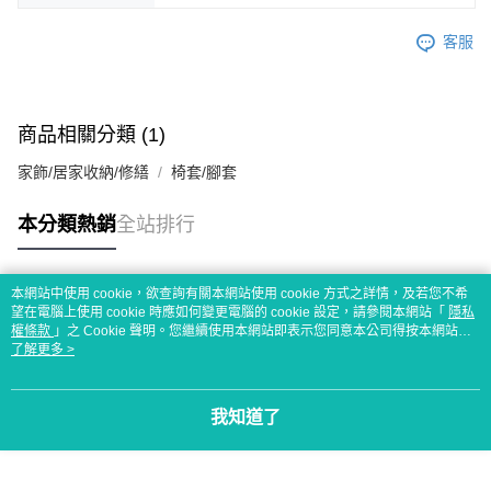
客服
商品相關分類 (1)
家飾/居家收納/修繕
椅套/腳套
本分類熱銷
全站排行
本網站中使用 cookie，欲查詢有關本網站使用 cookie 方式之詳情，及若您不希
熱門標籤
望在電腦上使用 cookie 時應如何變更電腦的 cookie 設定，請參閱本網站「
隱私
權條款
」之 Cookie 聲明。您繼續使用本網站即表示您同意本公司得按本網站使
用條款之 Cookie 聲明使用 cookie。
了解更多 >
我知道了