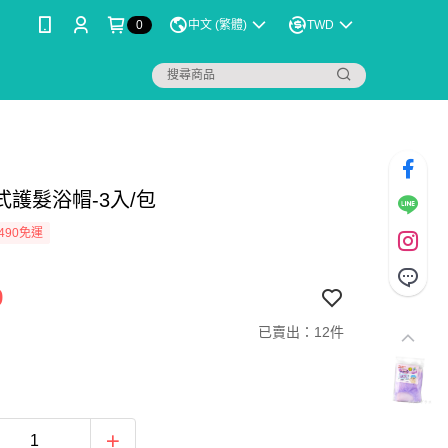
0
中文 (繁體)
TWD
式護髮浴帽-3入/包
490免運
9
已賣出：12件