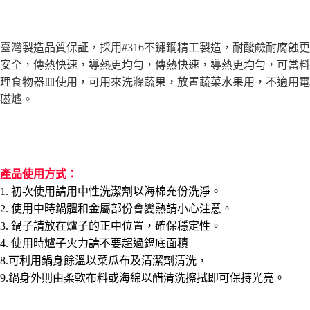
運送方式
【「AFTEE先享後付」結帳流程】
全家取貨付款三天後到
１．於結帳方式選擇「AFTEE先享後付」後，將跳轉至「AFTEE先享後付」
每筆NT$60，滿NT$490(含以上)免運費
結帳頁面，進行簡訊認證並確認金額後，即可完成結帳。
臺灣製造品質保証，採用#316不鏽鋼精工製造
，耐酸鹼耐腐蝕更
２．訂單成立數日內，您將收到繳費通知簡訊。
安全，傳熱快速，導熱更均勻，
傳熱快速，導熱更均勻，可當料
全家離島取貨付款
３．收到繳費通知簡訊後14天內，點擊此簡訊中的連結，可透過四大超商／
理食物器皿
ATM／網路銀行／等多元方式進行付款，方視為交易完成。
使用
，可用來洗滌蔬果，放置蔬菜水果用
，不適用電
每筆NT$100，滿NT$1,000(含以上)免運費
※ 請注意：結帳手續完成當下不需立刻繳費，但若您需要取消訂單，請聯絡
磁爐
。
購買商品的店家。未經商家同意取消之訂單仍視為有效，需透過AFTEE先享
7-11取貨付款三天
後付繳納相關費用。
每筆NT$60，滿NT$490(含以上)免運費
※ 交易是否成功請以「AFTEE先享後付 」之結帳頁面顯示為準，若有關於
是否繳費成功／繳費後需取消欲退款等相關疑問，請聯繫「AFTEE先享後付
客戶支援中心」
https://netprotections.freshdesk.com/support/home
7-11離島取貨付款
產品使用方式：
每筆NT$100，滿NT$1,000(含以上)免運費
【注意事項】
1. 初次使用請用中性洗潔劑以海棉充份洗淨。
１．透過由恩沛科技股份有限公司提供之「AFTEE先享後付」服務完成之交
本島宅配1~2天後到
易，需依本服務之必要範圍內提供個人資料，並將交易相關給付款項請求債
2. 使用中時鍋體和金屬部份會變熱請小心注意。
權轉讓予恩沛科技股份有限公司。
每筆NT$80，滿NT$490(含以上)免運費
3. 鍋子請放在爐子的正中位置，確保穩定性。
２．關於個人資料處理事宜，請瀏覽以下網址：
4. 使用時爐子火力請不要超過鍋底面積
https://aftee.tw/terms/#terms3
外島宅配
３．未成年的使用者請事先徵得法定代理人或監護人之同意方可使用
8.可利用鍋身餘溫以菜瓜布及清潔劑清洗，
每筆NT$150，滿NT$3,000(含以上)免運費
「AFTEE先享後付」，若未經同意申辦者引起之損失，本公司不負相關責
9.鍋身外則由柔軟布料或海綿以醋清洗擦拭即可保持光亮。
任。
貨到付款
４．使用「AFTEE先享後付」時，將依據個別帳號之用戶狀況，依本公司即
時審查核予不同之上限額度；若仍有額度不足之情形，本公司將視審查結果
每筆NT$150，滿NT$3,000(含以上)免運費