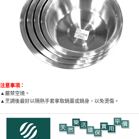
注意事項：
▲嚴禁空燒。
▲烹調後最好以隔熱手套拿取鍋蓋或鍋身，以免燙傷。