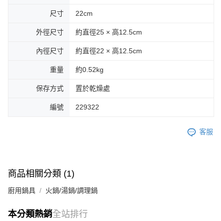
尺寸
22cm
外徑尺寸
約直徑25 × 高12.5cm
內徑尺寸
約直徑22 × 高12.5cm
重量
約0.52kg
保存方式
置於乾燥處
編號
229322
客服
商品相關分類 (1)
廚用鍋具
火鍋/湯鍋/調理鍋
本分類熱銷
全站排行