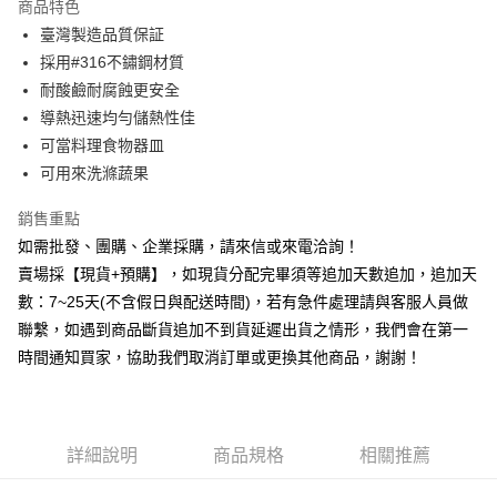
商品特色
6 期 0 利率 每期
NT$91
21家銀行
合作金庫商業銀行
第一商業銀行
臺灣製造品質保証
華南商業銀行
彰化商業銀行
12 期 0 利率 每期
NT$45
21家銀行
合作金庫商業銀行
第一商業銀行
採用#316不鏽鋼材質
上海商業儲蓄銀行
台北富邦商業銀行
華南商業銀行
彰化商業銀行
合作金庫商業銀行
第一商業銀行
超商取貨付款
國泰世華商業銀行
兆豐國際商業銀行
耐酸鹼耐腐蝕更安全
上海商業儲蓄銀行
台北富邦商業銀行
華南商業銀行
彰化商業銀行
臺灣中小企業銀行
台中商業銀行
導熱迅速均勻儲熱性佳
國泰世華商業銀行
兆豐國際商業銀行
LINE Pay
上海商業儲蓄銀行
台北富邦商業銀行
匯豐（台灣）商業銀行
華泰商業銀行
臺灣中小企業銀行
台中商業銀行
可當料理食物器皿
國泰世華商業銀行
兆豐國際商業銀行
聯邦商業銀行
遠東國際商業銀行
匯豐（台灣）商業銀行
華泰商業銀行
Apple Pay
可用來洗滌蔬果
臺灣中小企業銀行
台中商業銀行
元大商業銀行
永豐商業銀行
聯邦商業銀行
遠東國際商業銀行
匯豐（台灣）商業銀行
華泰商業銀行
玉山商業銀行
星展（台灣）商業銀行
街口支付
元大商業銀行
永豐商業銀行
銷售重點
聯邦商業銀行
遠東國際商業銀行
台新國際商業銀行
中國信託商業銀行
玉山商業銀行
星展（台灣）商業銀行
如需批發、團購、企業採購，請來信或來電洽詢！
元大商業銀行
永豐商業銀行
台灣樂天信用卡公司
悠遊付
台新國際商業銀行
中國信託商業銀行
玉山商業銀行
星展（台灣）商業銀行
賣場採【現貨+預購】，如現貨分配完畢須等追加天數追加，追加天
台灣樂天信用卡公司
台新國際商業銀行
中國信託商業銀行
全盈+PAY
數：7~25天(不含假日與配送時間)，若有急件處理請與客服人員做
台灣樂天信用卡公司
聯繫，如遇到商品斷貨追加不到貨延遲出貨之情形，我們會在第一
AFTEE先享後付
時間通知買家，協助我們取消訂單或更換其他商品，謝謝！
相關說明
【關於「AFTEE先享後付」】
ATM付款
AFTEE先享後付是「在收到商品之後才付款」的支付方式。 讓您購物簡單
便利好安心！
貨到付款
１．簡單：不需註冊會員、不需綁卡、不需儲值。
詳細說明
商品規格
相關推薦
２．便利：只要手機號碼，簡訊認證，即可結帳。
３．安心：先確認商品／服務後，再付款。