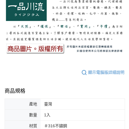
顯示電腦版詳細說明
商品規格
產地
臺灣
數量
1入
材質
＃316不鏽鋼