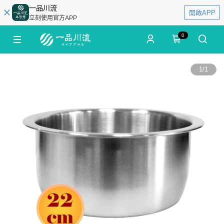
一品川流
開啟APP
立刻使用官方APP
0
1
/
1