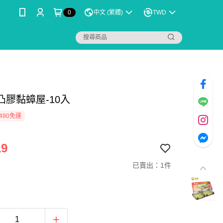
0
中文 (繁體)
TWD
凸膠黏蟑屋-10入
490免運
19
已賣出：1件