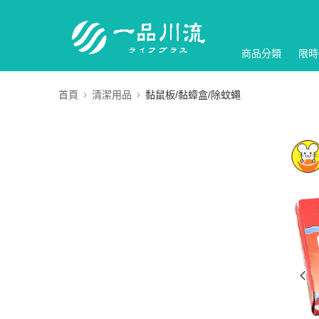
商品分類
限時
首頁
清潔用品
黏鼠板/黏蟑盒/除蚊蠅