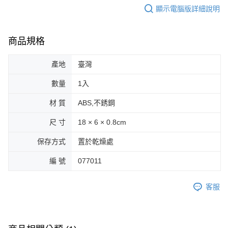
顯示電腦版詳細說明
商品規格
產地
臺灣
數量
1入
材 質
ABS,不銹鋼
尺 寸
18 × 6 × 0.8cm
保存方式
置於乾燥處
編 號
077011
客服