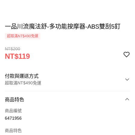
一品川流魔法舒-多功能按摩器-ABS雙刮5釘
超取滿NT$490免運
NT$200
NT$119
付款與運送方式
超取滿NT$490免運
付款方式
商品特色
信用卡一次付款
商品編號
信用卡分期付款
6471956
3 期 0 利率 每期
NT$39
21家銀行
商品特色
6 期 0 利率 每期
NT$19
21家銀行
合作金庫商業銀行
第一商業銀行