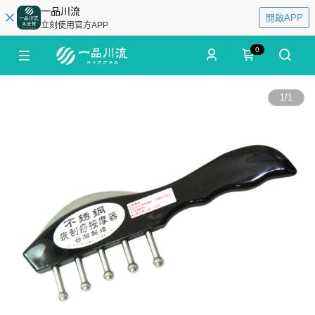
一品川流
開啟APP
立刻使用官方APP
0
1
/
1