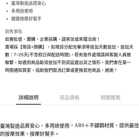
臺灣製造品質安心
華南商業銀行
彰化商業銀行
12 期 0 利率 每期
NT$9
21家銀行
合作金庫商業銀行
第一商業銀行
多用途使用
上海商業儲蓄銀行
台北富邦商業銀行
華南商業銀行
彰化商業銀行
合作金庫商業銀行
第一商業銀行
超商取貨付款
國泰世華商業銀行
兆豐國際商業銀行
健康按摩好幫手
上海商業儲蓄銀行
台北富邦商業銀行
華南商業銀行
彰化商業銀行
臺灣中小企業銀行
台中商業銀行
國泰世華商業銀行
兆豐國際商業銀行
LINE Pay
上海商業儲蓄銀行
台北富邦商業銀行
銷售重點
匯豐（台灣）商業銀行
華泰商業銀行
臺灣中小企業銀行
台中商業銀行
國泰世華商業銀行
兆豐國際商業銀行
聯邦商業銀行
遠東國際商業銀行
如需批發、團購、企業採購，請來信或來電洽詢！
匯豐（台灣）商業銀行
華泰商業銀行
街口支付
臺灣中小企業銀行
台中商業銀行
元大商業銀行
永豐商業銀行
賣場採【現貨+預購】，如現貨分配完畢須等追加天數追加，追加天
聯邦商業銀行
遠東國際商業銀行
匯豐（台灣）商業銀行
華泰商業銀行
玉山商業銀行
星展（台灣）商業銀行
悠遊付
元大商業銀行
永豐商業銀行
數：7~25天(不含假日與配送時間)，若有急件處理請與客服人員做
聯邦商業銀行
遠東國際商業銀行
台新國際商業銀行
中國信託商業銀行
玉山商業銀行
星展（台灣）商業銀行
聯繫，如遇到商品斷貨追加不到貨延遲出貨之情形，我們會在第一
元大商業銀行
永豐商業銀行
台灣樂天信用卡公司
全盈+PAY
台新國際商業銀行
中國信託商業銀行
玉山商業銀行
星展（台灣）商業銀行
時間通知買家，協助我們取消訂單或更換其他商品，謝謝！
台灣樂天信用卡公司
台新國際商業銀行
中國信託商業銀行
AFTEE先享後付
台灣樂天信用卡公司
相關說明
【關於「AFTEE先享後付」】
ATM付款
AFTEE先享後付是「在收到商品之後才付款」的支付方式。 讓您購物簡單
詳細說明
商品規格
相關推薦
便利好安心！
貨到付款
１．簡單：不需註冊會員、不需綁卡、不需儲值。
２．便利：只要手機號碼，簡訊認證，即可結帳。
３．安心：先確認商品／服務後，再付款。
運送方式
，ABS
＋
不鏽鋼
材質，提供最佳
品質安心，
多用途使用
臺灣製造
【「AFTEE先享後付」結帳流程】
全家取貨付款三天後到
的按摩效果，按摩好幫手。
１．於結帳方式選擇「AFTEE先享後付」後，將跳轉至「AFTEE先享後付」