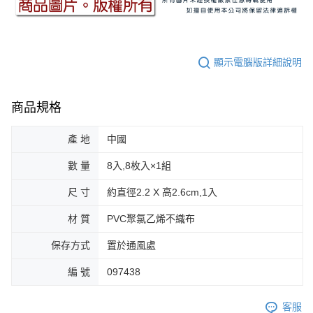
顯示電腦版詳細說明
商品規格
產 地
中國
數 量
8入,8枚入×1組
尺 寸
約直徑2.2 X 高2.6cm,1入
材 質
PVC聚氯乙烯不織布
保存方式
置於通風處
編 號
097438
客服