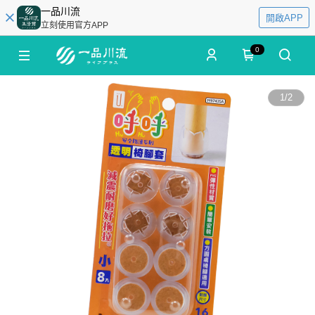
一品川流
開啟APP
立刻使用官方APP
0
1
/
2