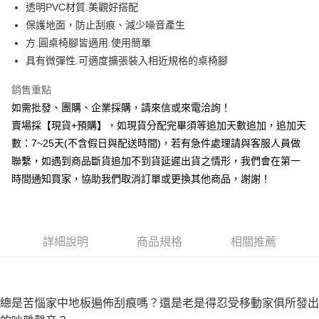
透明PVC材質.美觀好搭配
華南商業銀行
彰化商業銀行
12 期 0 利率 每期
NT$6
21家銀行
合作金庫商業銀行
第一商業銀行
保護地面，防止刮痕、減少噪音產生
上海商業儲蓄銀行
台北富邦商業銀行
華南商業銀行
彰化商業銀行
合作金庫商業銀行
第一商業銀行
超商取貨付款
國泰世華商業銀行
兆豐國際商業銀行
方.圓桌椅腳皆適用.使用簡單
上海商業儲蓄銀行
台北富邦商業銀行
華南商業銀行
彰化商業銀行
臺灣中小企業銀行
台中商業銀行
具有微彈性.可適度擴張裝入相近規格的桌椅腳
國泰世華商業銀行
兆豐國際商業銀行
LINE Pay
上海商業儲蓄銀行
台北富邦商業銀行
匯豐（台灣）商業銀行
華泰商業銀行
臺灣中小企業銀行
台中商業銀行
國泰世華商業銀行
兆豐國際商業銀行
聯邦商業銀行
遠東國際商業銀行
銷售重點
匯豐（台灣）商業銀行
華泰商業銀行
街口支付
臺灣中小企業銀行
台中商業銀行
元大商業銀行
永豐商業銀行
如需批發、團購、企業採購，請來信或來電洽詢！
聯邦商業銀行
遠東國際商業銀行
匯豐（台灣）商業銀行
華泰商業銀行
玉山商業銀行
星展（台灣）商業銀行
悠遊付
元大商業銀行
永豐商業銀行
賣場採【現貨+預購】，如現貨分配完畢須等追加天數追加，追加天
聯邦商業銀行
遠東國際商業銀行
台新國際商業銀行
中國信託商業銀行
玉山商業銀行
星展（台灣）商業銀行
數：7~25天(不含假日與配送時間)，若有急件處理請與客服人員做
元大商業銀行
永豐商業銀行
台灣樂天信用卡公司
全盈+PAY
台新國際商業銀行
中國信託商業銀行
玉山商業銀行
星展（台灣）商業銀行
聯繫，如遇到商品斷貨追加不到貨延遲出貨之情形，我們會在第一
台灣樂天信用卡公司
台新國際商業銀行
中國信託商業銀行
AFTEE先享後付
時間通知買家，協助我們取消訂單或更換其他商品，謝謝！
台灣樂天信用卡公司
相關說明
【關於「AFTEE先享後付」】
ATM付款
AFTEE先享後付是「在收到商品之後才付款」的支付方式。 讓您購物簡單
便利好安心！
詳細說明
商品規格
相關推薦
貨到付款
１．簡單：不需註冊會員、不需綁卡、不需儲值。
２．便利：只要手機號碼，簡訊認證，即可結帳。
３．安心：先確認商品／服務後，再付款。
運送方式
【「AFTEE先享後付」結帳流程】
總是苦惱家中地板遍佈刮痕嗎？還是老是得忍受移動家俱所發出
全家取貨付款三天後到
１．於結帳方式選擇「AFTEE先享後付」後，將跳轉至「AFTEE先享後付」