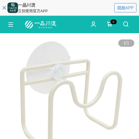
一品川流
開啟APP
立刻使用官方APP
0
1
/
1