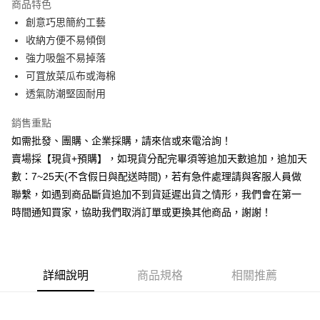
商品特色
6 期 0 利率 每期
NT$13
21家銀行
合作金庫商業銀行
第一商業銀行
創意巧思簡約工藝
華南商業銀行
彰化商業銀行
12 期 0 利率 每期
NT$6
21家銀行
合作金庫商業銀行
第一商業銀行
收納方便不易傾倒
上海商業儲蓄銀行
台北富邦商業銀行
華南商業銀行
彰化商業銀行
合作金庫商業銀行
第一商業銀行
超商取貨付款
國泰世華商業銀行
兆豐國際商業銀行
強力吸盤不易掉落
上海商業儲蓄銀行
台北富邦商業銀行
華南商業銀行
彰化商業銀行
臺灣中小企業銀行
台中商業銀行
可罝放菜瓜布或海棉
國泰世華商業銀行
兆豐國際商業銀行
LINE Pay
上海商業儲蓄銀行
台北富邦商業銀行
匯豐（台灣）商業銀行
華泰商業銀行
臺灣中小企業銀行
台中商業銀行
透氣防潮堅固耐用
國泰世華商業銀行
兆豐國際商業銀行
聯邦商業銀行
遠東國際商業銀行
匯豐（台灣）商業銀行
華泰商業銀行
街口支付
臺灣中小企業銀行
台中商業銀行
元大商業銀行
永豐商業銀行
銷售重點
聯邦商業銀行
遠東國際商業銀行
匯豐（台灣）商業銀行
華泰商業銀行
玉山商業銀行
星展（台灣）商業銀行
悠遊付
元大商業銀行
永豐商業銀行
如需批發、團購、企業採購，請來信或來電洽詢！
聯邦商業銀行
遠東國際商業銀行
台新國際商業銀行
中國信託商業銀行
玉山商業銀行
星展（台灣）商業銀行
賣場採【現貨+預購】，如現貨分配完畢須等追加天數追加，追加天
元大商業銀行
永豐商業銀行
台灣樂天信用卡公司
全盈+PAY
台新國際商業銀行
中國信託商業銀行
玉山商業銀行
星展（台灣）商業銀行
數：7~25天(不含假日與配送時間)，若有急件處理請與客服人員做
台灣樂天信用卡公司
台新國際商業銀行
中國信託商業銀行
AFTEE先享後付
聯繫，如遇到商品斷貨追加不到貨延遲出貨之情形，我們會在第一
台灣樂天信用卡公司
相關說明
時間通知買家，協助我們取消訂單或更換其他商品，謝謝！
【關於「AFTEE先享後付」】
ATM付款
AFTEE先享後付是「在收到商品之後才付款」的支付方式。 讓您購物簡單
便利好安心！
貨到付款
１．簡單：不需註冊會員、不需綁卡、不需儲值。
２．便利：只要手機號碼，簡訊認證，即可結帳。
詳細說明
商品規格
相關推薦
３．安心：先確認商品／服務後，再付款。
運送方式
【「AFTEE先享後付」結帳流程】
全家取貨付款三天後到