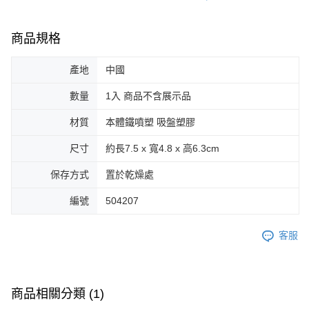
商品規格
產地
中國
數量
1入 商品不含展示品
材質
本體鐵噴塑 吸盤塑膠
尺寸
約長7.5 x 寬4.8 x 高6.3cm
保存方式
置於乾燥處
編號
504207
客服
商品相關分類 (1)