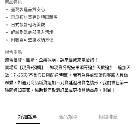
商品特色
6 期 0 利率 每期
NT$13
21家銀行
合作金庫商業銀行
第一商業銀行
臺灣製造品質安心
華南商業銀行
彰化商業銀行
12 期 0 利率 每期
NT$6
21家銀行
合作金庫商業銀行
第一商業銀行
菜瓜布材質專對頑固髒污
上海商業儲蓄銀行
台北富邦商業銀行
華南商業銀行
彰化商業銀行
合作金庫商業銀行
第一商業銀行
超商取貨付款
國泰世華商業銀行
兆豐國際商業銀行
日式設計輕巧美觀
上海商業儲蓄銀行
台北富邦商業銀行
華南商業銀行
彰化商業銀行
臺灣中小企業銀行
台中商業銀行
輕鬆刷洗底部深入污垢
國泰世華商業銀行
兆豐國際商業銀行
LINE Pay
上海商業儲蓄銀行
台北富邦商業銀行
匯豐（台灣）商業銀行
華泰商業銀行
臺灣中小企業銀行
台中商業銀行
附吸盤可壁掛收納方便
國泰世華商業銀行
兆豐國際商業銀行
聯邦商業銀行
遠東國際商業銀行
匯豐（台灣）商業銀行
華泰商業銀行
街口支付
臺灣中小企業銀行
台中商業銀行
元大商業銀行
永豐商業銀行
銷售重點
聯邦商業銀行
遠東國際商業銀行
匯豐（台灣）商業銀行
華泰商業銀行
玉山商業銀行
星展（台灣）商業銀行
悠遊付
元大商業銀行
永豐商業銀行
如需批發、團購、企業採購，請來信或來電洽詢！
聯邦商業銀行
遠東國際商業銀行
台新國際商業銀行
中國信託商業銀行
玉山商業銀行
星展（台灣）商業銀行
賣場採【現貨+預購】，如現貨分配完畢須等追加天數追加，追加天
元大商業銀行
永豐商業銀行
台灣樂天信用卡公司
全盈+PAY
台新國際商業銀行
中國信託商業銀行
玉山商業銀行
星展（台灣）商業銀行
數：7~25天(不含假日與配送時間)，若有急件處理請與客服人員做
台灣樂天信用卡公司
台新國際商業銀行
中國信託商業銀行
AFTEE先享後付
聯繫，如遇到商品斷貨追加不到貨延遲出貨之情形，我們會在第一
台灣樂天信用卡公司
相關說明
時間通知買家，協助我們取消訂單或更換其他商品，謝謝！
【關於「AFTEE先享後付」】
ATM付款
AFTEE先享後付是「在收到商品之後才付款」的支付方式。 讓您購物簡單
便利好安心！
貨到付款
１．簡單：不需註冊會員、不需綁卡、不需儲值。
２．便利：只要手機號碼，簡訊認證，即可結帳。
詳細說明
商品規格
相關推薦
３．安心：先確認商品／服務後，再付款。
運送方式
【「AFTEE先享後付」結帳流程】
全家取貨付款三天後到