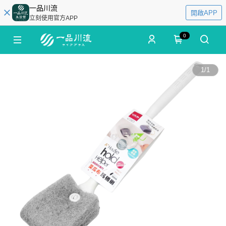
一品川流
開啟APP
立刻使用官方APP
0
1
/
1