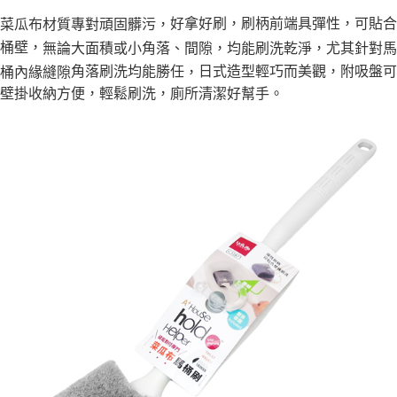
１．於結帳方式選擇「AFTEE先享後付」後，將跳轉至「AFTEE先享後付」
每筆NT$60，滿NT$490(含以上)免運費
好拿好刷，刷柄前端具彈性，可貼合
菜瓜布材質專對頑固髒污，
結帳頁面，進行簡訊認證並確認金額後，即可完成結帳。
２．訂單成立數日內，您將收到繳費通知簡訊。
桶壁，
無論大面積或小角落、間隙，均能刷洗乾淨，尤其針對馬
全家離島取貨付款
３．收到繳費通知簡訊後14天內，點擊此簡訊中的連結，可透過四大超商／
角落刷洗均能勝任
日式
造型輕巧而美觀
，附吸盤可
桶內緣縫隙
，
ATM／網路銀行／等多元方式進行付款，方視為交易完成。
每筆NT$100，滿NT$1,000(含以上)免運費
※ 請注意：結帳手續完成當下不需立刻繳費，但若您需要取消訂單，請聯絡
壁掛收納方便，輕鬆刷洗，廁所清潔好幫手。
購買商品的店家。未經商家同意取消之訂單仍視為有效，需透過AFTEE先享
付款後全家取貨
後付繳納相關費用。
每筆NT$60，滿NT$490(含以上)免運費
※ 交易是否成功請以「AFTEE先享後付 」之結帳頁面顯示為準，若有關於
是否繳費成功／繳費後需取消欲退款等相關疑問，請聯繫「AFTEE先享後付
客戶支援中心」
https://netprotections.freshdesk.com/support/home
7-11取貨付款三天
每筆NT$60，滿NT$490(含以上)免運費
【注意事項】
１．透過由恩沛科技股份有限公司提供之「AFTEE先享後付」服務完成之交
7-11離島取貨付款
易，需依本服務之必要範圍內提供個人資料，並將交易相關給付款項請求債
權轉讓予恩沛科技股份有限公司。
每筆NT$100，滿NT$1,000(含以上)免運費
２．關於個人資料處理事宜，請瀏覽以下網址：
https://aftee.tw/terms/#terms3
付款後7-11取貨
３．未成年的使用者請事先徵得法定代理人或監護人之同意方可使用
每筆NT$60，滿NT$490(含以上)免運費
「AFTEE先享後付」，若未經同意申辦者引起之損失，本公司不負相關責
任。
本島宅配1~2天後到
４．使用「AFTEE先享後付」時，將依據個別帳號之用戶狀況，依本公司即
時審查核予不同之上限額度；若仍有額度不足之情形，本公司將視審查結果
每筆NT$80，滿NT$490(含以上)免運費
請求用戶進行身份認證。
５．嚴禁一人註冊多個帳號或使用他人資訊註冊。若發現惡意使用之情形，
貨到付款