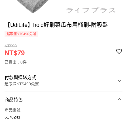
【UdiLife】hold好刷菜瓜布馬桶刷-附吸盤
超取滿NT$490免運
NT$90
NT$79
已賣出：0件
付款與運送方式
超取滿NT$490免運
付款方式
商品特色
信用卡一次付款
商品編號
信用卡分期付款
6176241
3 期 0 利率 每期
NT$26
21家銀行