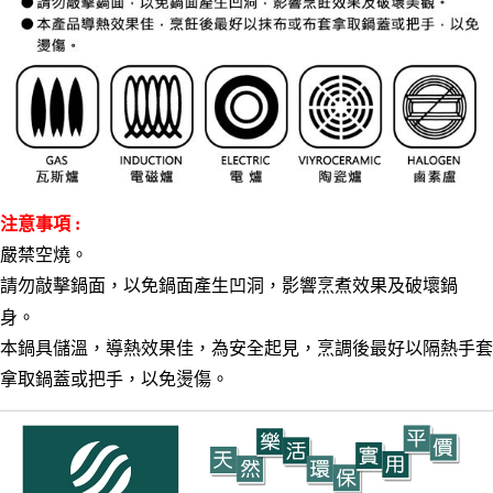
注意事項 :
嚴禁空燒。
請勿敲擊鍋面，以免鍋面產生凹洞，影響烹煮效果及破壞鍋
身。
本鍋具儲溫，導熱效果佳，為安全起見，烹調後最好以隔熱手套
拿取鍋蓋或把手，以免燙傷。