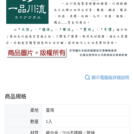
顯示電腦版詳細說明
商品規格
產地
臺灣
數量
1入
材質
複合金／316不銹鋼／玻璃