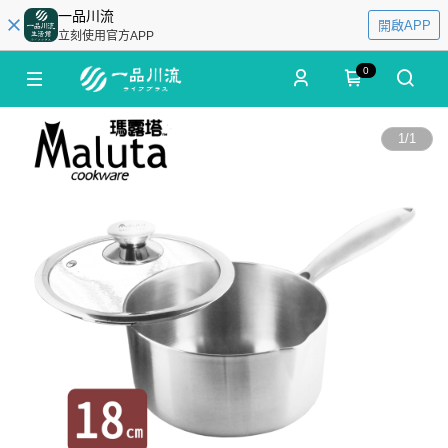
一品川流
開啟APP
立刻使用官方APP
0
1
/
1