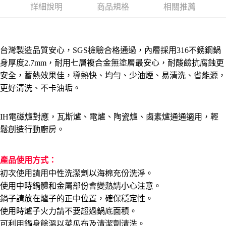
詳細說明
商品規格
相關推薦
【「AFTEE先享後付」結帳流程】
本島宅配1~2天後到
１．於結帳方式選擇「AFTEE先享後付」後，將跳轉至「AFTEE先享後付」
每筆NT$80，滿NT$490(含以上)免運費
結帳頁面，進行簡訊認證並確認金額後，即可完成結帳。
２．訂單成立數日內，您將收到繳費通知簡訊。
外島宅配
３．收到繳費通知簡訊後14天內，點擊此簡訊中的連結，可透過四大超商／
台灣製造品質安心，SGS檢驗合格通過，內層採用316不銹鋼鍋
ATM／網路銀行／等多元方式進行付款，方視為交易完成。
每筆NT$150，滿NT$3,000(含以上)免運費
身厚度2.7mm，耐用七層複合金無塗層最安心，耐酸鹼抗腐蝕更
※ 請注意：結帳手續完成當下不需立刻繳費，但若您需要取消訂單，請聯絡
購買商品的店家。未經商家同意取消之訂單仍視為有效，需透過AFTEE先享
安全，蓄熱效果佳，導熱快、均勻、少油煙、易清洗、省能源，
貨到付款
後付繳納相關費用。
更好清洗、不卡油垢。
每筆NT$150，滿NT$3,000(含以上)免運費
※ 交易是否成功請以「AFTEE先享後付 」之結帳頁面顯示為準，若有關於
是否繳費成功／繳費後需取消欲退款等相關疑問，請聯繫「AFTEE先享後付
客戶支援中心」
https://netprotections.freshdesk.com/support/home
IH電磁爐對應，瓦斯爐、電爐、陶瓷爐、鹵素爐通通適用，輕
【注意事項】
鬆創造行動廚房。
１．透過由恩沛科技股份有限公司提供之「AFTEE先享後付」服務完成之交
易，需依本服務之必要範圍內提供個人資料，並將交易相關給付款項請求債
權轉讓予恩沛科技股份有限公司。
產品使用方式：
２．關於個人資料處理事宜，請瀏覽以下網址：
https://aftee.tw/terms/#terms3
初次使用請用中性洗潔劑以海棉充份洗淨。
３．未成年的使用者請事先徵得法定代理人或監護人之同意方可使用
使用中時鍋體和金屬部份會變熱請小心注意。
「AFTEE先享後付」，若未經同意申辦者引起之損失，本公司不負相關責
鍋子請放在爐子的正中位置，確保穩定性。
任。
４．使用「AFTEE先享後付」時，將依據個別帳號之用戶狀況，依本公司即
使用時爐子火力請不要超過鍋底面積
。
時審查核予不同之上限額度；若仍有額度不足之情形，本公司將視審查結果
可利用鍋身餘溫以菜瓜布及清潔劑清洗
。