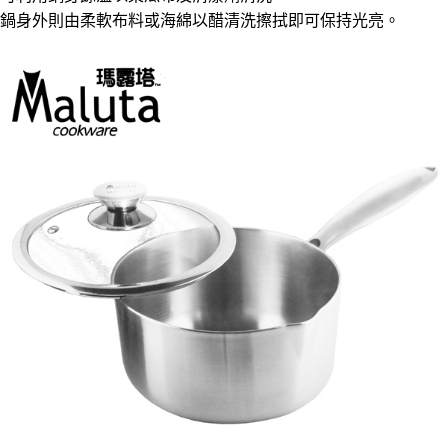
請求用戶進行身份認證。
５．嚴禁一人註冊多個帳號或使用他人資訊註冊。若發現惡意使用之情形，
鍋身外則由柔軟布料或海綿以醋清洗擦拭即可保持光亮。
恩沛科技股份有限公司將有權停止該用戶之使用額度並採取法律行動。