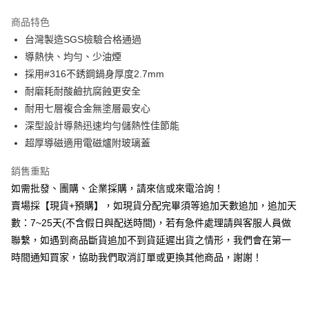
3 期 0 利率 每期
NT$526
21家銀行
商品特色
6 期 0 利率 每期
NT$263
21家銀行
合作金庫商業銀行
第一商業銀行
台灣製造SGS檢驗合格通過
華南商業銀行
彰化商業銀行
12 期 0 利率 每期
NT$131
21家銀行
合作金庫商業銀行
第一商業銀行
導熱快、均勻、少油煙
上海商業儲蓄銀行
台北富邦商業銀行
華南商業銀行
彰化商業銀行
合作金庫商業銀行
第一商業銀行
LINE Pay
國泰世華商業銀行
兆豐國際商業銀行
採用#316不銹鋼鍋身厚度2.7mm
上海商業儲蓄銀行
台北富邦商業銀行
華南商業銀行
彰化商業銀行
臺灣中小企業銀行
台中商業銀行
耐磨耗耐酸鹼抗腐蝕更安全
國泰世華商業銀行
兆豐國際商業銀行
Apple Pay
上海商業儲蓄銀行
台北富邦商業銀行
匯豐（台灣）商業銀行
華泰商業銀行
臺灣中小企業銀行
台中商業銀行
耐用七層複合金無塗層最安心
國泰世華商業銀行
兆豐國際商業銀行
聯邦商業銀行
遠東國際商業銀行
匯豐（台灣）商業銀行
華泰商業銀行
街口支付
深型設計導熱迅速均勻儲熱性佳節能
臺灣中小企業銀行
台中商業銀行
元大商業銀行
永豐商業銀行
聯邦商業銀行
遠東國際商業銀行
匯豐（台灣）商業銀行
華泰商業銀行
超厚導磁適用電磁爐附玻璃蓋
玉山商業銀行
星展（台灣）商業銀行
悠遊付
元大商業銀行
永豐商業銀行
聯邦商業銀行
遠東國際商業銀行
台新國際商業銀行
中國信託商業銀行
玉山商業銀行
星展（台灣）商業銀行
銷售重點
元大商業銀行
永豐商業銀行
台灣樂天信用卡公司
全盈+PAY
台新國際商業銀行
中國信託商業銀行
玉山商業銀行
星展（台灣）商業銀行
如需批發、團購、企業採購，請來信或來電洽詢！
台灣樂天信用卡公司
台新國際商業銀行
中國信託商業銀行
AFTEE先享後付
賣場採【現貨+預購】，如現貨分配完畢須等追加天數追加，追加天
台灣樂天信用卡公司
相關說明
數：7~25天(不含假日與配送時間)，若有急件處理請與客服人員做
【關於「AFTEE先享後付」】
聯繫，如遇到商品斷貨追加不到貨延遲出貨之情形，我們會在第一
ATM付款
AFTEE先享後付是「在收到商品之後才付款」的支付方式。 讓您購物簡單
時間通知買家，協助我們取消訂單或更換其他商品，謝謝！
便利好安心！
貨到付款
１．簡單：不需註冊會員、不需綁卡、不需儲值。
２．便利：只要手機號碼，簡訊認證，即可結帳。
３．安心：先確認商品／服務後，再付款。
運送方式