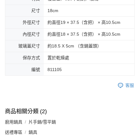
尺寸
18cm
外徑尺寸
約直徑19 × 37.5（含把） × 高10.5cm
內徑尺寸
約直徑18 × 37.5（含把） × 高10.5cm
玻璃蓋尺寸
約18.5 X 5cm （含鍋蓋頭）
保存方式
置於乾燥處
編號
811105
客服
商品相關分類 (2)
廚用鍋具
片手鍋/雪平鍋
送禮專區
鍋具