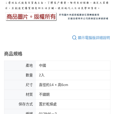
顯示電腦版詳細說明
商品規格
產地
中國
數量
2入
尺寸
直徑約14 × 高6cm
材質
不鏽鋼
保存方式
置於乾燥處
編號
012946－2