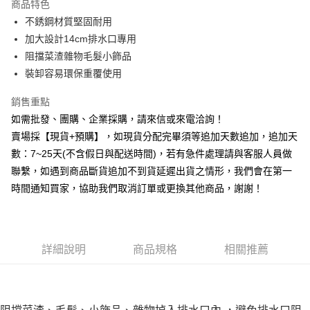
商品特色
6 期 0 利率 每期
NT$33
21家銀行
合作金庫商業銀行
第一商業銀行
不銹鋼材質堅固耐用
華南商業銀行
彰化商業銀行
12 期 0 利率 每期
NT$16
21家銀行
合作金庫商業銀行
第一商業銀行
加大設計14cm排水口專用
上海商業儲蓄銀行
台北富邦商業銀行
華南商業銀行
彰化商業銀行
合作金庫商業銀行
第一商業銀行
超商取貨付款
國泰世華商業銀行
兆豐國際商業銀行
阻擋菜渣雜物毛髮小飾品
上海商業儲蓄銀行
台北富邦商業銀行
華南商業銀行
彰化商業銀行
臺灣中小企業銀行
台中商業銀行
裝卸容易環保重覆使用
國泰世華商業銀行
兆豐國際商業銀行
LINE Pay
上海商業儲蓄銀行
台北富邦商業銀行
匯豐（台灣）商業銀行
華泰商業銀行
臺灣中小企業銀行
台中商業銀行
國泰世華商業銀行
兆豐國際商業銀行
聯邦商業銀行
遠東國際商業銀行
銷售重點
匯豐（台灣）商業銀行
華泰商業銀行
街口支付
臺灣中小企業銀行
台中商業銀行
元大商業銀行
永豐商業銀行
如需批發、團購、企業採購，請來信或來電洽詢！
聯邦商業銀行
遠東國際商業銀行
匯豐（台灣）商業銀行
華泰商業銀行
玉山商業銀行
星展（台灣）商業銀行
悠遊付
元大商業銀行
永豐商業銀行
賣場採【現貨+預購】，如現貨分配完畢須等追加天數追加，追加天
聯邦商業銀行
遠東國際商業銀行
台新國際商業銀行
中國信託商業銀行
玉山商業銀行
星展（台灣）商業銀行
數：7~25天(不含假日與配送時間)，若有急件處理請與客服人員做
元大商業銀行
永豐商業銀行
台灣樂天信用卡公司
全盈+PAY
台新國際商業銀行
中國信託商業銀行
玉山商業銀行
星展（台灣）商業銀行
聯繫，如遇到商品斷貨追加不到貨延遲出貨之情形，我們會在第一
台灣樂天信用卡公司
台新國際商業銀行
中國信託商業銀行
AFTEE先享後付
時間通知買家，協助我們取消訂單或更換其他商品，謝謝！
台灣樂天信用卡公司
相關說明
【關於「AFTEE先享後付」】
ATM付款
AFTEE先享後付是「在收到商品之後才付款」的支付方式。 讓您購物簡單
便利好安心！
詳細說明
商品規格
相關推薦
貨到付款
１．簡單：不需註冊會員、不需綁卡、不需儲值。
２．便利：只要手機號碼，簡訊認證，即可結帳。
３．安心：先確認商品／服務後，再付款。
運送方式
【「AFTEE先享後付」結帳流程】
全家取貨付款三天後到