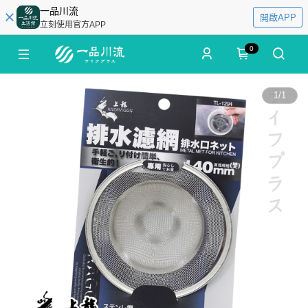
一品川流
開啟APP
立刻使用官方APP
0
1
/
1