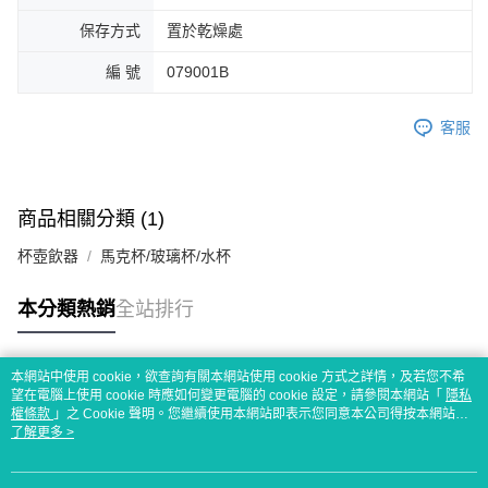
保存方式
置於乾燥處
編 號
079001B
客服
商品相關分類 (1)
杯壺飲器
馬克杯/玻璃杯/水杯
本分類熱銷
全站排行
本網站中使用 cookie，欲查詢有關本網站使用 cookie 方式之詳情，及若您不希
熱門標籤
望在電腦上使用 cookie 時應如何變更電腦的 cookie 設定，請參閱本網站「
隱私
權條款
」之 Cookie 聲明。您繼續使用本網站即表示您同意本公司得按本網站使
用條款之 Cookie 聲明使用 cookie。
了解更多 >