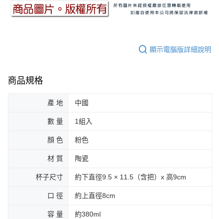
顯示電腦版詳細說明
商品規格
產 地
中國
數 量
1組入
顏 色
粉色
材 質
陶瓷
杯子尺寸
約下直徑9.5 × 11.5（含把）x 高9cm
口 徑
約上直徑8cm
容 量
約380ml