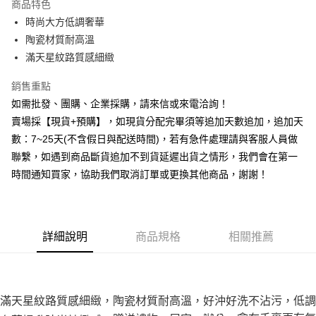
商品特色
6 期 0 利率 每期
NT$23
21家銀行
合作金庫商業銀行
第一商業銀行
時尚大方低調奢華
華南商業銀行
彰化商業銀行
12 期 0 利率 每期
NT$11
21家銀行
合作金庫商業銀行
第一商業銀行
陶瓷材質耐高溫
上海商業儲蓄銀行
台北富邦商業銀行
華南商業銀行
彰化商業銀行
合作金庫商業銀行
第一商業銀行
LINE Pay
國泰世華商業銀行
兆豐國際商業銀行
滿天星紋路質感細緻
上海商業儲蓄銀行
台北富邦商業銀行
華南商業銀行
彰化商業銀行
臺灣中小企業銀行
台中商業銀行
國泰世華商業銀行
兆豐國際商業銀行
街口支付
上海商業儲蓄銀行
台北富邦商業銀行
銷售重點
匯豐（台灣）商業銀行
華泰商業銀行
臺灣中小企業銀行
台中商業銀行
國泰世華商業銀行
兆豐國際商業銀行
聯邦商業銀行
遠東國際商業銀行
如需批發、團購、企業採購，請來信或來電洽詢！
匯豐（台灣）商業銀行
華泰商業銀行
悠遊付
臺灣中小企業銀行
台中商業銀行
元大商業銀行
永豐商業銀行
賣場採【現貨+預購】，如現貨分配完畢須等追加天數追加，追加天
聯邦商業銀行
遠東國際商業銀行
匯豐（台灣）商業銀行
華泰商業銀行
玉山商業銀行
星展（台灣）商業銀行
全盈+PAY
元大商業銀行
永豐商業銀行
數：7~25天(不含假日與配送時間)，若有急件處理請與客服人員做
聯邦商業銀行
遠東國際商業銀行
台新國際商業銀行
中國信託商業銀行
玉山商業銀行
星展（台灣）商業銀行
聯繫，如遇到商品斷貨追加不到貨延遲出貨之情形，我們會在第一
元大商業銀行
永豐商業銀行
台灣樂天信用卡公司
AFTEE先享後付
台新國際商業銀行
中國信託商業銀行
玉山商業銀行
星展（台灣）商業銀行
時間通知買家，協助我們取消訂單或更換其他商品，謝謝！
相關說明
台灣樂天信用卡公司
台新國際商業銀行
中國信託商業銀行
【關於「AFTEE先享後付」】
台灣樂天信用卡公司
ATM付款
AFTEE先享後付是「在收到商品之後才付款」的支付方式。 讓您購物簡單
便利好安心！
貨到付款
１．簡單：不需註冊會員、不需綁卡、不需儲值。
詳細說明
商品規格
相關推薦
２．便利：只要手機號碼，簡訊認證，即可結帳。
３．安心：先確認商品／服務後，再付款。
運送方式
【「AFTEE先享後付」結帳流程】
本島宅配1~2天後到
１．於結帳方式選擇「AFTEE先享後付」後，將跳轉至「AFTEE先享後付」
滿天星紋路質感細緻，陶瓷材質耐高溫
，好沖好洗不沾污，低調
每筆NT$80，滿NT$490(含以上)免運費
結帳頁面，進行簡訊認證並確認金額後，即可完成結帳。