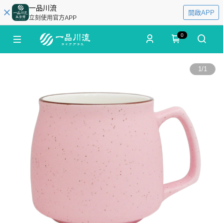
一品川流
開啟APP
立刻使用官方APP
0
1
/
1