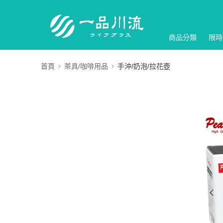
商品分類
限時
首頁
茶具/咖啡用品
手沖/奶泡/拉花壺