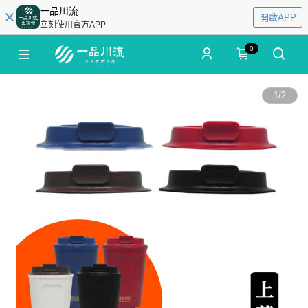
一品川流
開啟APP
立刻使用官方APP
0
1
/
2