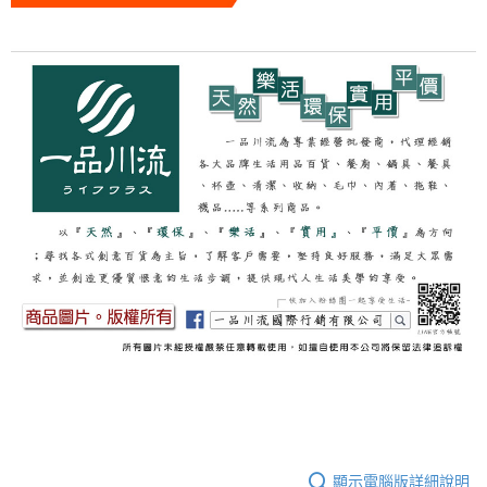
４．使用「AFTEE先享後付」時，將依據個別帳號之用戶狀況，依本公司即
時審查核予不同之上限額度；若仍有額度不足之情形，本公司將視審查結果
每筆NT$150，滿NT$3,000(含以上)免運費
請求用戶進行身份認證。
５．嚴禁一人註冊多個帳號或使用他人資訊註冊。若發現惡意使用之情形，
恩沛科技股份有限公司將有權停止該用戶之使用額度並採取法律行動。
顯示電腦版詳細說明