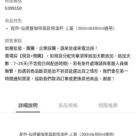
商品編號
信用卡分期付款
5399150
3 期 0 利率 每期
NT$66
21家銀行
商品特色
6 期 0 利率 每期
NT$33
21家銀行
合作金庫商業銀行
第一商業銀行
配件-仙德曼咖啡直飲保溫杯-上蓋（360ml&480ml通用）
華南商業銀行
彰化商業銀行
12 期 0 利率 每期
NT$16
21家銀行
合作金庫商業銀行
第一商業銀行
上海商業儲蓄銀行
台北富邦商業銀行
華南商業銀行
彰化商業銀行
銷售重點
合作金庫商業銀行
第一商業銀行
超商取貨付款
國泰世華商業銀行
兆豐國際商業銀行
上海商業儲蓄銀行
台北富邦商業銀行
華南商業銀行
彰化商業銀行
如需批發、團購、企業採購，請來信或來電洽詢！
臺灣中小企業銀行
台中商業銀行
國泰世華商業銀行
兆豐國際商業銀行
LINE Pay
上海商業儲蓄銀行
台北富邦商業銀行
賣場採【現貨+預購】，如現貨分配完畢須等追加天數追加，追加天
匯豐（台灣）商業銀行
華泰商業銀行
臺灣中小企業銀行
台中商業銀行
國泰世華商業銀行
兆豐國際商業銀行
聯邦商業銀行
遠東國際商業銀行
數：7~25天(不含假日與配送時間)，若有急件處理請與客服人員做
匯豐（台灣）商業銀行
華泰商業銀行
街口支付
臺灣中小企業銀行
台中商業銀行
元大商業銀行
永豐商業銀行
聯繫，如遇到商品斷貨追加不到貨延遲出貨之情形，我們會在第一
聯邦商業銀行
遠東國際商業銀行
匯豐（台灣）商業銀行
華泰商業銀行
玉山商業銀行
星展（台灣）商業銀行
悠遊付
元大商業銀行
永豐商業銀行
時間通知買家，協助我們取消訂單或更換其他商品，謝謝！
聯邦商業銀行
遠東國際商業銀行
台新國際商業銀行
中國信託商業銀行
玉山商業銀行
星展（台灣）商業銀行
元大商業銀行
永豐商業銀行
台灣樂天信用卡公司
全盈+PAY
台新國際商業銀行
中國信託商業銀行
玉山商業銀行
星展（台灣）商業銀行
台灣樂天信用卡公司
台新國際商業銀行
中國信託商業銀行
AFTEE先享後付
台灣樂天信用卡公司
詳細說明
商品規格
相關推薦
相關說明
【關於「AFTEE先享後付」】
ATM付款
AFTEE先享後付是「在收到商品之後才付款」的支付方式。 讓您購物簡單
便利好安心！
貨到付款
１．簡單：不需註冊會員、不需綁卡、不需儲值。
配件-仙德曼咖啡直飲保溫杯-上蓋（360ml&480ml通用）
２．便利：只要手機號碼，簡訊認證，即可結帳。